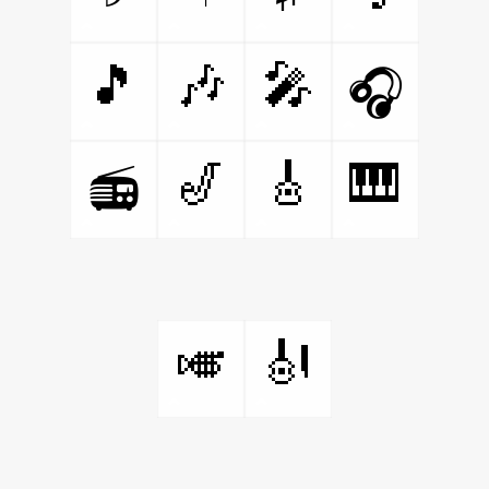
🎵
🎶
🎤
🎧
🎷
🎸
🎹
📻
🎺
🎻