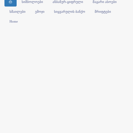
🎂
სიმბოლოები
ანბანურ-ციფრული
მაგარი ასოები
სმაილები
ემოჯი
სიყვარულის ბანქო
შრიფტები
Home