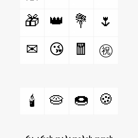
🎁
👑
💐
🌷
🧧
✉
😘
㊗
🥧
🍩
🍪
🕯