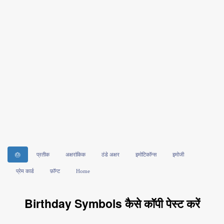
🎂
प्रतीक
अक्षरांकिक
ठंडे अक्षर
इमोटिकॉन्स
इमोजी
प्रेम कार्ड
फ़ॉन्ट
Home
Birthday Symbols कैसे कॉपी पेस्ट करें