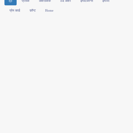
🎂
प्रतीक
अक्षरांकिक
ठंडे अक्षर
इमोटिकॉन्स
इमोजी
प्रेम कार्ड
फ़ॉन्ट
Home