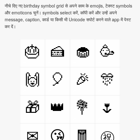
नीचे दिए गए birthday symbol grid से अपने काम के emojis, टेक्स्ट symbols
और emoticons चुनें। symbols select करें, कॉपी करें और उन्हें अपने
message, caption, कार्ड या किसी भी Unicode सपोर्ट करने वाले app में पेस्ट
कर दें।
🎂
🍰
🧁
🥳
🙌
🎈
🎉
🎊
🎁
👑
💐
🌷
🧧
✉
😘
㊗