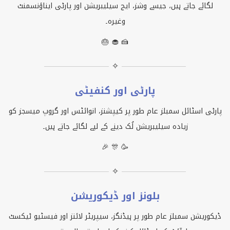
لگائے جاتے ہیں، جیسے وشز، ایج سیلیبریشن اور پارٹی ایناؤنسمنٹ
وغیرہ۔
🎂 🧁 🍰
✧
پارٹی اور کنفیٹی
پارٹی اسٹائل سمبلز عام طور پر کیپشنز، انوائٹس اور گروپ میسجز کو
زیادہ سیلیبریشن لُک دینے کے لیے لگائے جاتے ہیں۔
🎉 🎊 🥳
✧
بلونز اور ڈیکوریشن
ڈیکوریشن سمبلز عام طور پر ہیڈنگز، سیپریٹر لائنز اور فیسٹیو ٹیکسٹ