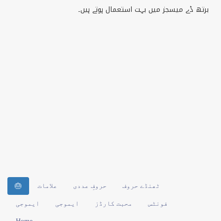
برتھ ڈے میسجز میں بہت استعمال ہوتے ہیں۔
ٹھنڈے حروف
حروفِ عددی
علامات
🎂
فونٹس
محبت کارڈز
ایموجی
ایموجی