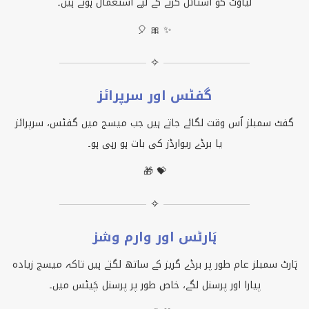
لیآؤٹ کو اسٹائل کرنے کے لیے استعمال ہوتے ہیں۔
🎈 🎀 ✨
✧
گفٹس اور سرپرائز
گفٹ سمبلز اُس وقت لگائے جاتے ہیں جب میسج میں گفٹس، سرپرائز
یا برڈے ریوارڈز کی بات ہو رہی ہو۔
🎁 💝
✧
ہَارٹس اور وارم وشز
ہَارٹ سمبلز عام طور پر برڈے گریز کے ساتھ لگتے ہیں تاکہ میسج زیادہ
پیارا اور پرسنل لگے، خاص طور پر پرسنل چَیٹس میں۔