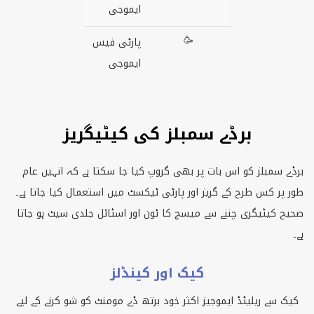
ایموجی
🥳
پارٹی فیس
ایموجی
برڈے سمبلز کی کیٹیگریز
برڈے سمبلز کو اس بات پر بھی گروپ کیا جا سکتا ہے کہ انہیں عام
طور پر کس طرح کے گریز اور پارٹی ٹیکسٹ میں استعمال کیا جاتا ہے۔
صحیح کیٹیگری چننے سے میسج کا ٹون اور اسٹائل جلدی سیٹ ہو جاتا
ہے۔
کیک اور کینڈلز
کیک سے ریلیٹڈ ایموجیز اکثر خود برتھ ڈے مومنٹ کو شو کرنے کے لیے