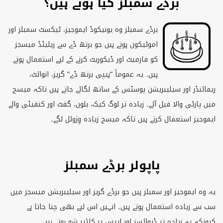
برڈے سمبلز کیا ہوتے ہیں؟
برڈے سمبلز وہ یونیکوڈ ایموجیز، ٹیکسٹ سمبلز اور
اموٹیکون ہوتے ہیں جو برتھ ڈے سے ریلیٹڈ میسجز
کو فارمیٹ اور ڈیکوریٹ کرنے کے لیے استعمال ہوتے
ہیں۔ یہ عموماً “ہیپی برتھ ڈے” گریز، انوائٹ،
ریمائنڈر اور سیلیبریشن پوسٹس کے ساتھ لگائے جاتے ہیں تاکہ میسج
میں پارٹی والا فیل آئے۔ زیادہ تر لوگ کیک، بلون، گفٹ اور کنفیٹی والے
ایموجیز استعمال کرتے ہیں تاکہ میسج زیادہ وِژوئل لگے۔
پاپولر برڈے سمبلز
یہ وہ ایموجیز اور سمبلز ہیں جو برڈے گریز اور سیلیبریشن میسجز میں
سب سے زیادہ استعمال ہوتے ہیں۔ انہیں اس لیے بھی چنا جاتا ہے
کیونکہ یہ زیادہ تر ڈیوائسز اور ایپس پر کلئیر شو ہوتے ہیں۔