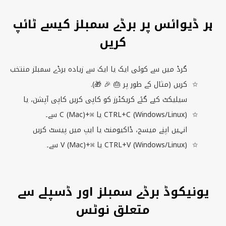
ہر ڈیوائس پر برڈے سمبلز کیسے ٹائپ
کریں
گرڈ میں سے کوئی ایک یا ایک سے زیادہ برڈے سمبلز منتخب
کریں (مثال کے طور پر 🎂 🎉 🎁).
سیلیکٹ کیے گئے کریکٹرز کو کاپی کریں کاپی آپشن، یا
) یا ⌘+
Windows/Linux
(
CTRL+C
) سے۔
Mac
(
C
انہیں اپنے میسج، ڈاکیومنٹ یا ایپ میں پیسٹ کریں
) یا ⌘+
Windows/Linux
(
CTRL+V
) سے۔
Mac
(
V
یونیکوڈ برڈے سمبلز اور ڈسپلے سے
متعلق نوٹس