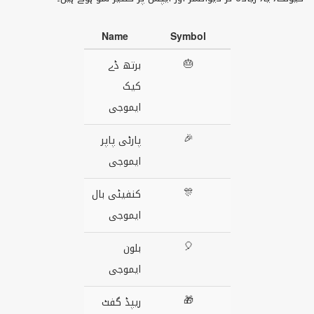
Name
Symbol
🎂
برتھ ڈے
کیک
ایموجی
🎉
پارٹی پاپر
ایموجی
🎊
کنفیٹی بال
ایموجی
🎈
بلون
ایموجی
🎁
ریپڈ گفٹ