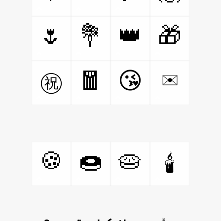
🌷
💐
👑
🎁
🧧
✉
😘
㊗
🍪
🍩
🥧
🕯