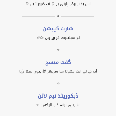
اس ہفتے برڈے پارٹی ہے 🎈 آپ ضرور آئیں 🎊
✧
شارٹ کیپشن
آج سیلیبریٹ کر رہے ہیں 🥳🎉
✧
گفٹ میسج
آپ کے لیے ایک چھوٹا سا سرپرائز 🎁 ہیپی برتھ ڈے!
✧
ڈیکوریٹڈ نیم لائن
✨ ہیپی برتھ ڈے، الیکس! ✨