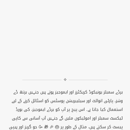
✧
برڈے سمبلز یونیکوڈ کریکٹرز اور ایموجیز ہوتے ہیں جنہیں برتھ ڈے
وشز، پارٹی انوائٹ اور سیلیبریشن پوسٹس کو اسٹائل کرنے کے لیے
استعمال کیا جاتا ہے۔ اس پیج پر آپ کو برڈے ایموجیز، کی بورڈ
ٹیکسٹ سمبلز اور اموٹیکون ملیں گے جنہیں آپ آسانی سے کاپی
پیسٹ کر سکتے ہیں، مثال کے طور پر 🎂 🎉 🎁 🥳 جو گریز اور ہیپی