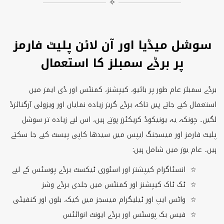
✧
سوشل میڈیا اور آن لائن پلیٹ فارمز
پر برڈے سمبلز کا استعمال
برڈے سمبلز عام طور پر بائیو، کیپشنز، کمنٹس اور ڈی ایمز میں
استعمال کیے جاتے ہیں تاکہ برڈے گریز زیادہ نمایاں اور ویزولی آرگنائزڈ
لگیں۔ چونکہ یہ یونیکوڈ کریکٹرز ہوتے ہیں، اس لیے زیادہ تر سوشل
پلیٹ فارمز اور میسجنگ ایپس میں سیدھا کاپی پیسٹ کیے جا سکتے
ہیں۔ عام یوز میں شامل ہیں:
انسٹاگرام کیپشنز اور اسٹوری ٹیکسٹ برڈے پوسٹس کے لیے
ٹک ٹاک کیپشنز اور کمنٹس میں جلدی برڈے وشز
واٹس ایپ اور ٹیلیگرام میسجز میں کیک، بلون اور کنفیٹی
فیس بک پوسٹس اور برڈے ایونٹ انوائٹس