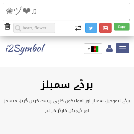
i2Symbol
Toggle
navigation
برڈے سمبلز
برڈے ایموجیز، سمبلز اور اموٹیکون کاپی پیسٹ کریں گریز، میسجز
اور ڈیجیٹل کارڈز کے لیے