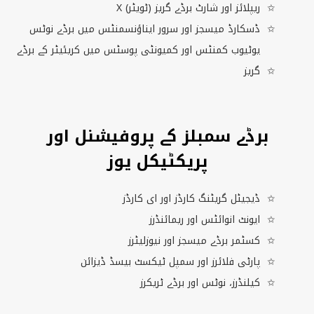
(ٹویٹر) ریپلائز اور شارٹ برڈے گریز
X
ڈسکارڈ میسجز اور سرور ایناؤنسمنٹس میں برڈے نوٹس
یوٹیوب کمنٹس اور کمیونٹی پوسٹس میں کریئیٹر کے برڈے
گریز
برڈے سمبلز کے پروفیشنل اور
پریکٹیکل یوز
ڈیجیٹل گریٹنگ کارڈز اور ای کارڈز
ایونٹ انوائٹس اور ریمائنڈرز
کسٹمر برڈے میسجز اور نیوزلیٹرز
پارٹی فلائرز اور سمپل ٹیکسٹ بیسڈ ڈیزائن
کیلنڈرز، نوٹس اور برڈے ٹریکرز