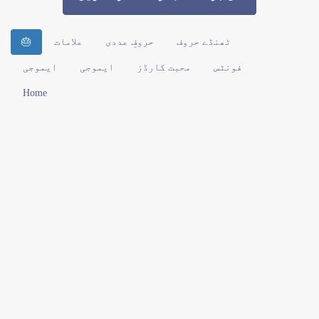
ٹھنڈے حروف
حروفِ عددی
علامات
🎂
فونٹس
محبت کارڈز
ایموجی
ایموجی
Home