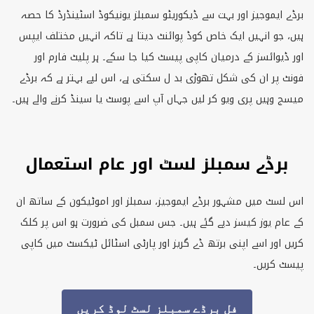
برڈے ایموجیز اور بہت سے ڈیکوریٹو سمبلز یونیکوڈ اسٹینڈرڈ کا حصہ
ہیں، جو انہیں ایک خاص کوڈ پوائنٹ دیتا ہے تاکہ انہیں مختلف ایپس
اور ڈیوائسز کے درمیان کاپی پیسٹ کیا جا سکے۔ ہر پلیٹ فارم اور
فونٹ پر ان کی شکل تھوڑی بد ل سکتی ہے، اس لیے بہتر ہے کہ برڈے
میسج وہیں پری ویو کر لیں جہاں آپ اسے پوسٹ یا سینڈ کرنے والے ہیں۔
برڈے سمبلز لسٹ اور عام استعمال
اس لسٹ میں مشہور برڈے ایموجیز، سمبلز اور اموٹیکون کے ساتھ ان
کے عام یوز کیسز دیے گئے ہیں۔ جس سمبل کی ضرورت ہو اس پر کلک
کریں اور اسے اپنی برتھ ڈے گریز اور پارٹی اسٹائل ٹیکسٹ میں کاپی
پیسٹ کریں۔
فل برڈے سمبلز لسٹ لوڈ کریں