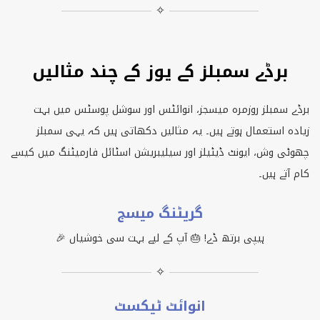
✧
برڈے سمبلز کے یوز کے چند مثالیں
برڈے سمبلز روزمرہ میسجز، انوائٹس اور سوشل پوسٹس میں بہت
زیادہ استعمال ہوتے ہیں۔ یہ مثالیں دکھاتی ہیں کہ یہی سمبلز
چھوٹی وش، ایونٹ ڈیٹیلز اور سیلیبریشن اسٹائل فارمیٹنگ میں کیسے
کام آتے ہیں۔
گریٹنگ میسج
ہیپی برتھ ڈے! 🎂 آپ کے لیے بہت سی خوشیاں 🎉
✧
انوائٹ ٹیکسٹ