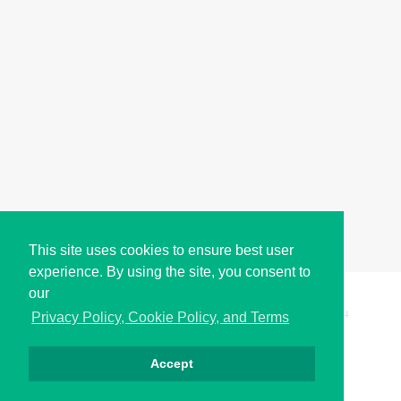
This site uses cookies to ensure best user
experience. By using the site, you consent to
our
Copyright © i2Symbol 2011-2026,
Sciweavers LLC
, USA.
194
Privacy Policy, Cookie Policy, and Terms
Accept
Privacy
Cookies
Terms
Contact
About