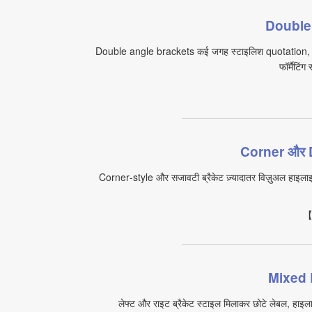
Double
Double angle brackets कई जगह स्टाइलिश quotation, head
फॉर्मैटिं
Corner और 
Corner‑style और सजावटी ब्रैकेट ज़्यादातर विज़ुअल हाइलाइट 
【
Mixed 
लेफ्ट और राइट ब्रैकेट स्टाइल मिलाकर छोटे लेबल, हाइलाइट 