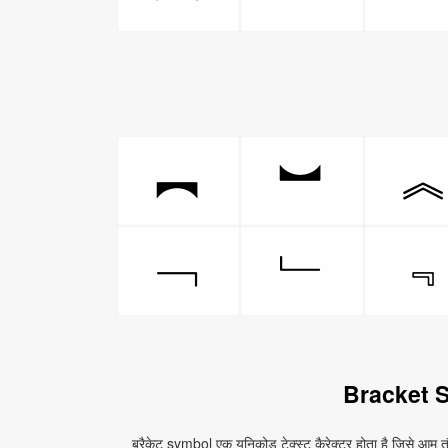
︻
︼
﹁
﹂
Bracket Sy
ब्रैकेट symbol एक यूनिकोड टेक्स्ट कैरेक्टर होता है जिसे आम तौर