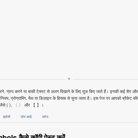
✧
ो घेरने, ग्रुप करने या बाकी टेक्स्ट से अलग दिखाने के लिए यूज़ किए जाते हैं। इनकी कई 
ियम, प्रोग्रामिंग, मैथ या डिज़ाइन के हिसाब से चुना जाता है। इस पेज पर आपको ब्रैकेट क
हैं, जैसे ( ), 〈 〉 और 【 】।
इमोजी
प्रेम कार्ड
फ़ॉन्ट
ls कैसे कॉपी पेस्ट करें