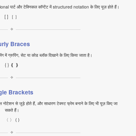
l पार्ट और टेक्निकल कॉन्टेंट में structured notation के लिए यूज़ होते हैं।
[ ] ［ ］
✧
rly Braces
ग में ग्रुपिंग, सेट या कोड ब्लॉक दिखाने के लिए किया जाता है।
{ } ❴ ❵
✧
le Brackets
ेशन से जुड़े होते हैं, और साधारण टेक्स्ट फ्रेम बनाने के लिए भी यूज़ किए जा
सकते हैं।
〈 〉 ⟨ ⟩
✧