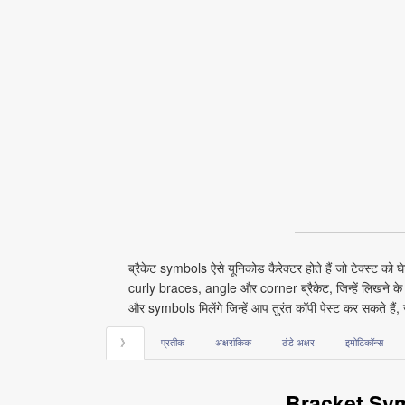
ब्रैकेट symbols ऐसे यूनिकोड कैरेक्टर होते हैं जो टेक्स्ट क
curly braces, angle और corner ब्रैकेट, जिन्हें लिखने के न
और symbols मिलेंगे जिन्हें आप तुरंत कॉपी पेस्ट कर सकते 
》
प्रतीक
अक्षरांकिक
ठंडे अक्षर
इमोटिकॉन्स
Bracket Symbo