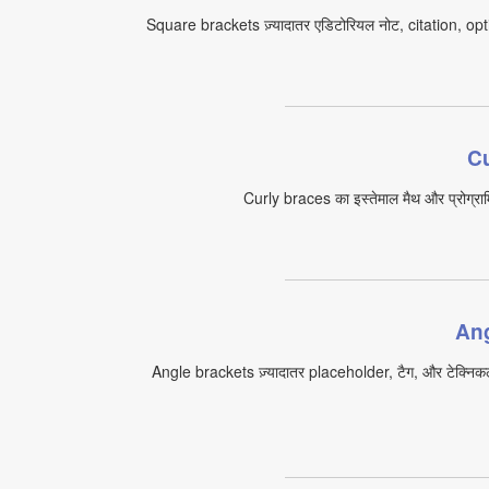
Square brackets ज़्यादातर एडिटोरियल नोट, citation, optiona
Cu
Curly braces का इस्तेमाल मैथ और प्रोग्रामिं
Ang
Angle brackets ज़्यादातर placeholder, टैग, और टेक्निकल नोट