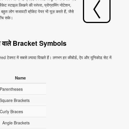
केट स्टाइल लिखने की परंपरा, प्रोग्रामिंग नोटेशन,
ं। बहुत लोग सजावटी ब्रैकेट पेयर भी यूज़ करते हैं, जैसे
खींच सके।
 होने वाले Bracket Symbols
red टेक्स्ट में सबसे ज़्यादा दिखते हैं। लगभग हर कीबोर्ड, ऐप और यूनिकोड सेट में
Name
 Parentheses
 Square Brackets
 Curly Braces
 Angle Brackets