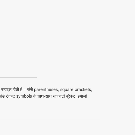
शेप और स्टाइल होती हैं – जैसे parentheses, square brackets,
ीबोर्ड टेक्स्ट symbols के साथ‑साथ सजावटी ब्रैकेट, इमोजी