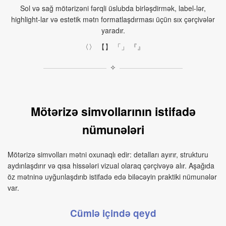
Sol və sağ mötərizəni fərqli üslubda birləşdirmək, label-lər,
highlight-lar və estetik mətn formatlaşdırması üçün sıx çərçivələr
yaradır.
〈〉 【】 「」 『』
✧
Mötərizə simvollarının istifadə
nümunələri
Mötərizə simvolları mətni oxunaqlı edir: detalları ayırır, strukturu
aydınlaşdırır və qısa hissələri vizual olaraq çərçivəyə alır. Aşağıda
öz mətninə uyğunlaşdırıb istifadə edə biləcəyin praktiki nümunələr
var.
Cümlə içində qeyd