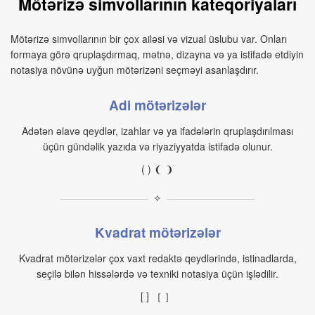
Mötərizə simvollarının kateqoriyaları
Mötərizə simvollarının bir çox ailəsi və vizual üslubu var. Onları
formaya görə qruplaşdırmaq, mətnə, dizayna və ya istifadə etdiyin
notasiya növünə uyğun mötərizəni seçməyi asanlaşdırır.
Adi mötərizələr
Adətən əlavə qeydlər, izahlar və ya ifadələrin qruplaşdırılması
üçün gündəlik yazıda və riyaziyyatda istifadə olunur.
( ) ❨ ❩
✧
Kvadrat mötərizələr
Kvadrat mötərizələr çox vaxt redaktə qeydlərində, istinadlarda,
seçilə bilən hissələrdə və texniki notasiya üçün işlədilir.
[ ] ［ ］