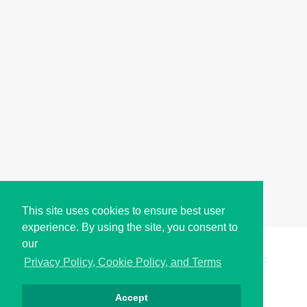
This site uses cookies to ensure best user
experience. By using the site, you consent to
our
Copyright © i2Symbol 2011-2026,
Sciweavers LLC
, USA.
192
Privacy Policy, Cookie Policy, and Terms
Accept