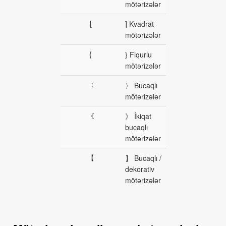
mötərizələr
[
] Kvadrat
mötərizələr
{
} Fiqurlu
mötərizələr
〈
〉 Bucaqlı
mötərizələr
《
》 İkiqat
bucaqlı
mötərizələr
【
】 Bucaqlı /
dekorativ
mötərizələr