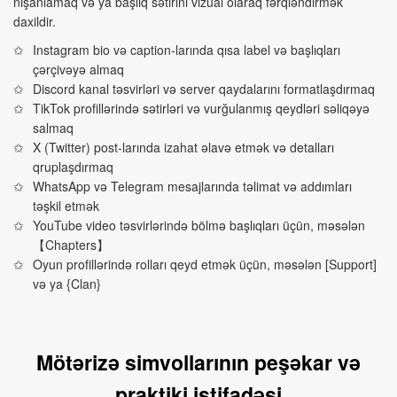
nişanlamaq və ya başlıq sətirini vizual olaraq fərqləndirmək
daxildir.
Instagram bio və caption-larında qısa label və başlıqları
çərçivəyə almaq
Discord kanal təsvirləri və server qaydalarını formatlaşdırmaq
TikTok profillərində sətirləri və vurğulanmış qeydləri səliqəyə
salmaq
X (Twitter) post-larında izahat əlavə etmək və detalları
qruplaşdırmaq
WhatsApp və Telegram mesajlarında təlimat və addımları
təşkil etmək
YouTube video təsvirlərində bölmə başlıqları üçün, məsələn
【Chapters】
Oyun profillərində rolları qeyd etmək üçün, məsələn [Support]
və ya {Clan}
Mötərizə simvollarının peşəkar və
praktiki istifadəsi