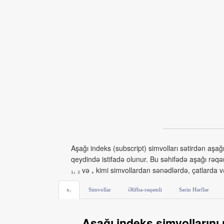
Aşağı indeks (subscript) simvolları sətirdən aşağ
qeydində istifadə olunur. Bu səhifədə aşağı rəqəm
₁, ₂ və ₊ kimi simvollardan sənədlərdə, çatlarda v
x₇
Simvollar
Əlifba-rəqəmli
Sərin Hərflər
Aşağı indeks simvollarını