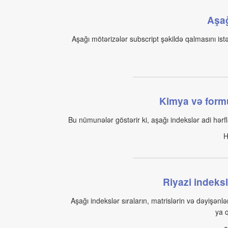
Aşağ
Aşağı mötərizələr subscript şəkildə qalmasını istə
Kimya və form
Bu nümunələr göstərir ki, aşağı indekslər adi hərfl
H
Riyazi indeksl
Aşağı indekslər sıraların, matrislərin və dəyişənl
ya 