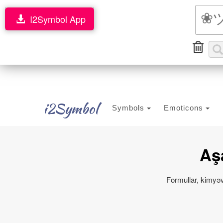
I2Symbol App
i2Symbol
Symbols
Emoticons
Aşa
Formullar, kimyəv