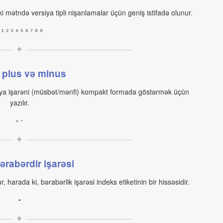
i mətndə versiya tipli nişanlamalar üçün geniş istifadə olunur.
 ₁ ₂ ₃ ₄ ₅ ₆ ₇ ₈ ₉
✧
 plus və minus
ə ya işarəni (müsbət/mənfi) kompakt formada göstərmək üçün
yazılır.
₊ ₋
✧
ərabərdir işarəsi
r, harada ki, bərabərlik işarəsi indeks etiketinin bir hissəsidir.
₌
✧