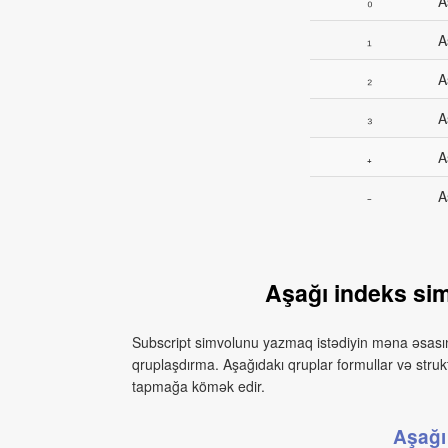
₀
A
₁
A
₂
A
₃
A
₊
A
₋
A
Aşağı indeks sim
Subscript simvolunu yazmaq istədiyin məna əsasınd
qruplaşdırma. Aşağıdakı qruplar formullar və stru
tapmağa kömək edir.
Aşağı