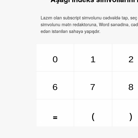
Lazım olan subscript simvolunu cədvəldə tap, seç
simvolunu mətn redaktoruna, Word sənədinə, cədv
edən istənilən sahəyə yapışdır.
₀
₁
₂
₆
₇
₈
₌
₍
₎