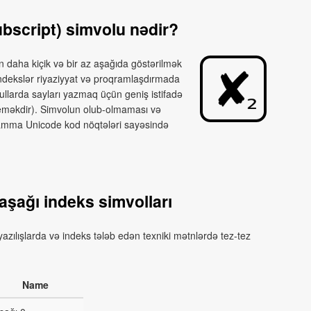
bscript) simvolu nədir?
n daha kiçik və bir az aşağıda göstərilmək
indekslər riyaziyyat və proqramlaşdırmada
llarda sayları yazmaq üçün geniş istifadə
deməkdir). Simvolun olub-olmaması və
, amma Unicode kod nöqtələri sayəsində
aşağı indeks simvolları
 yazılışlarda və indeks tələb edən texniki mətnlərdə tez-tez
Name