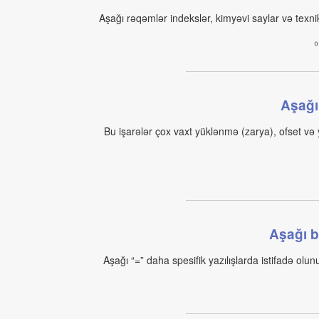
Aşağı rəqəmlər indekslər, kimyəvi saylar və texnik
₀
Aşağı
Bu işarələr çox vaxt yüklənmə (zarya), ofset v
Aşağı b
Aşağı “=” daha spesifik yazılışlarda istifadə olunu