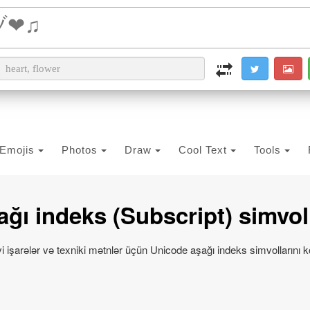
i2PDF
i2IMG
i2OCR
i2TEXT
i2SYMBOL
Emojis
Photos
Draw
Cool Text
Tools
ğı indeks (Subscript) simvol
i işarələr və texniki mətnlər üçün Unicode aşağı indeks simvollarını k