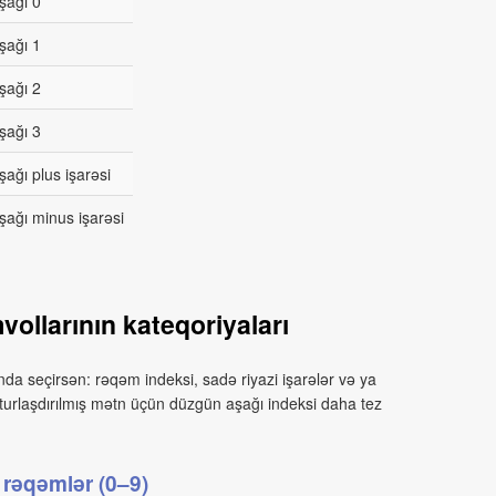
şağı 0
şağı 1
şağı 2
şağı 3
şağı plus işarəsi
şağı minus işarəsi
vollarının kateqoriyaları
a seçirsən: rəqəm indeksi, sadə riyazi işarələr və ya
kturlaşdırılmış mətn üçün düzgün aşağı indeksi daha tez
 rəqəmlər (0–9)