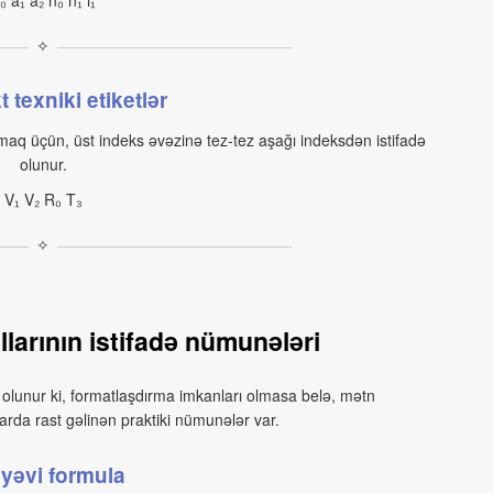
₀ a₁ a₂ n₀ n₁ i₁
✧
texniki etiketlər
maq üçün, üst indeks əvəzinə tez-tez aşağı indeksdən istifadə
olunur.
V₁ V₂ R₀ T₃
✧
larının istifadə nümunələri
 olunur ki, formatlaşdırma imkanları olmasa belə, mətn
arda rast gəlinən praktiki nümunələr var.
yəvi formula