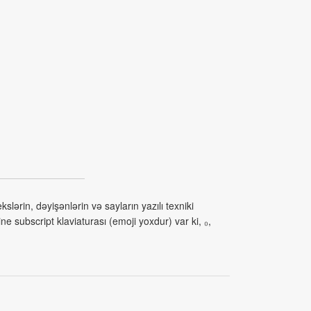
lərin, dəyişənlərin və sayların yazılı texniki
e subscript klaviaturası (emoji yoxdur) var ki, ₀,