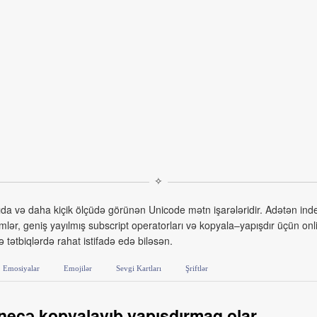
✧
ıda və daha kiçik ölçüdə görünən Unicode mətn işarələridir. Adətən indeks
lər, geniş yayılmış subscript operatorları və kopyala–yapışdır üçün onlin
ə tətbiqlərdə rahat istifadə edə biləsən.
Emosiyalar
Emojilər
Sevgi Kartları
Şriftlər
 necə kopyalayıb yapışdırmaq olar