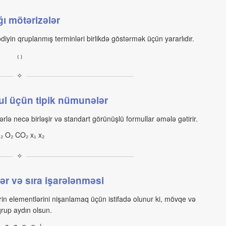
ı mötərizələr
diyin qruplanmış terminləri birlikdə göstərmək üçün yararlıdır.
₍ ₎
✧
ul üçün tipik nümunələr
ərlə necə birləşir və standart görünüşlü formullar əmələ gətirir.
₂ O₂ CO₂ x₁ x₂
✧
ər və sıra işarələnməsi
ərin elementlərini nişanlamaq üçün istifadə olunur ki, mövqe və
qrup aydın olsun.