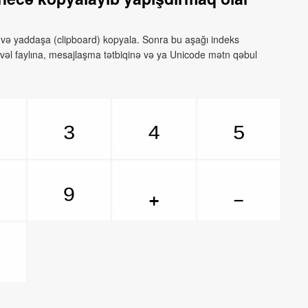
 və yaddaşa (clipboard) kopyala. Sonra bu aşağı indeks
əl faylına, mesajlaşma tətbiqinə və ya Unicode mətn qəbul
₃
₄
₅
₉
₊
₋