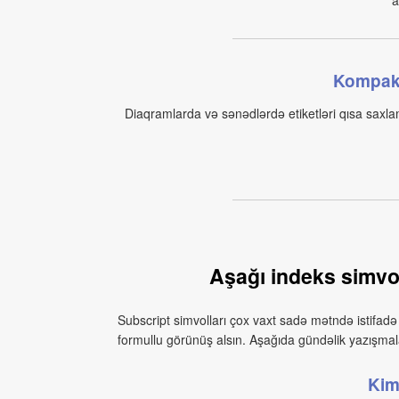
a
Kompakt 
Diaqramlarda və sənədlərdə etiketləri qısa saxla
Aşağı indeks simvol
Subscript simvolları çox vaxt sadə mətndə istifadə
formullu görünüş alsın. Aşağıda gündəlik yazışmal
Kim