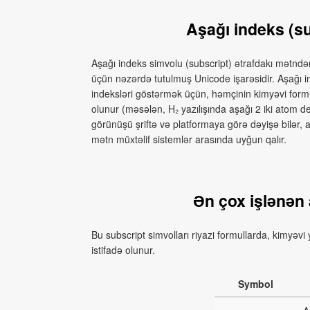
Aşağı indeks (su
Aşağı indeks simvolu (subscript) ətrafdakı mətndə
üçün nəzərdə tutulmuş Unicode işarəsidir. Aşağı 
indeksləri göstərmək üçün, həmçinin kimyəvi formu
olunur (məsələn, H₂ yazılışında aşağı 2 iki atom 
görünüşü şriftə və platformaya görə dəyişə bilər
mətn müxtəlif sistemlər arasında uyğun qalır.
Ən çox işlənən 
Bu subscript simvolları riyazi formullarda, kimyəvi
istifadə olunur.
Symbol