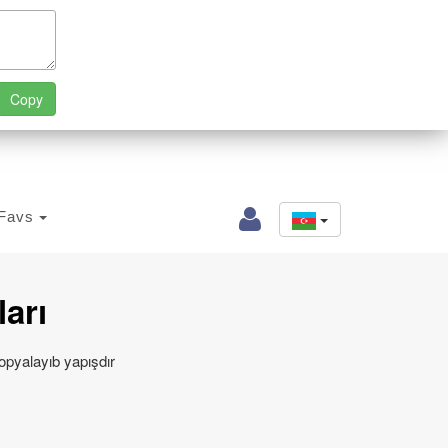
Favs
ları
opyalayıb yapışdır