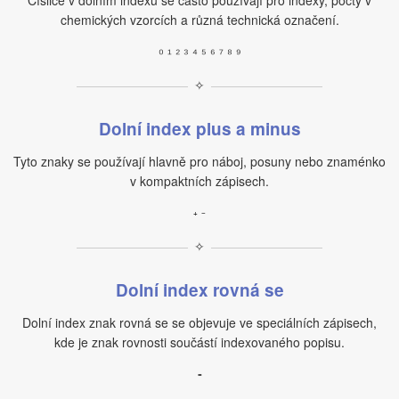
Číslice v dolním indexu se často používají pro indexy, počty v
chemických vzorcích a různá technická označení.
₀ ₁ ₂ ₃ ₄ ₅ ₆ ₇ ₈ ₉
✧
Dolní index plus a minus
Tyto znaky se používají hlavně pro náboj, posuny nebo znaménko
v kompaktních zápisech.
₊ ₋
✧
Dolní index rovná se
Dolní index znak rovná se se objevuje ve speciálních zápisech,
kde je znak rovnosti součástí indexovaného popisu.
₌