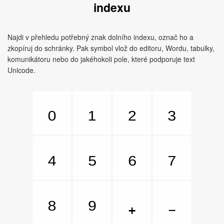
indexu
Najdi v přehledu potřebný znak dolního indexu, označ ho a
zkopíruj do schránky. Pak symbol vlož do editoru, Wordu, tabulky,
komunikátoru nebo do jakéhokoli pole, které podporuje text
Unicode.
₀
₁
₂
₃
₄
₅
₆
₇
₈
₉
₊
₋