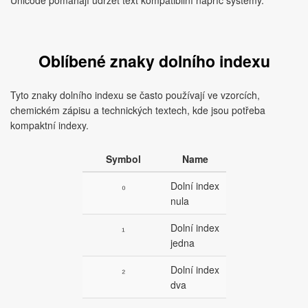
Unicode pomáhají udržet text kompatibilní napříč systémy.
Oblíbené znaky dolního indexu
Tyto znaky dolního indexu se často používají ve vzorcích,
chemickém zápisu a technických textech, kde jsou potřeba
kompaktní indexy.
Symbol
Name
₀
Dolní index
nula
₁
Dolní index
jedna
₂
Dolní index
dva