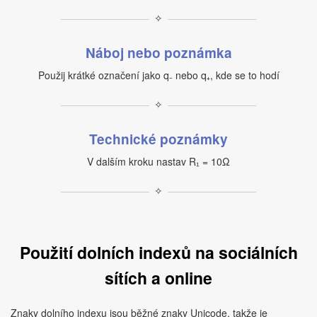
✧
Náboj nebo poznámka
Použij krátké označení jako q₋ nebo q₊, kde se to hodí
✧
Technické poznámky
V dalším kroku nastav R₁ = 10Ω
✧
Použití dolních indexů na sociálních
sítích a online
Znaky dolního indexu jsou běžné znaky Unicode, takže je