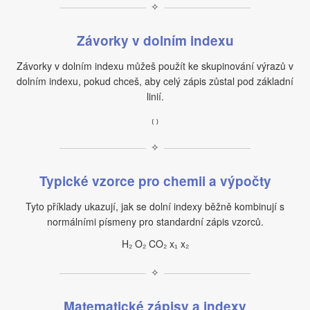
✧
Závorky v dolním indexu
Závorky v dolním indexu můžeš použít ke skupinování výrazů v
dolním indexu, pokud chceš, aby celý zápis zůstal pod základní
linií.
₍ ₎
✧
Typické vzorce pro chemii a výpočty
Tyto příklady ukazují, jak se dolní indexy běžně kombinují s
normálními písmeny pro standardní zápis vzorců.
H₂ O₂ CO₂ x₁ x₂
✧
Matematické zápisy a indexy