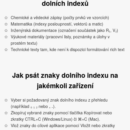
dolních indexů
Chemické a vědecké zápisy (počty prvků ve vzorcích)
Matematika (indexy posloupností, vektorů a matic)
Inženýrská dokumentace (označení součástek jako R₁, V₂)
Výukové materiály (pracovní listy, poznámky a úlohy v
prostém textu)
Technické texty tam, kde není k dispozici formátování rich text
Jak psát znaky dolního indexu na
jakémkoli zařízení
Vyber si požadovaný znak dolního indexu z přehledu
(například ₀ ₁ ₂ nebo ₊ ₋).
Zkopíruj vybrané znaky pomocí tlačítka Kopírovat nebo
zkratky CTRL+C (Windows/Linux) či ⌘+C (Mac).
Vlož znaky do cílové aplikace pomocí Vložit nebo zkratky