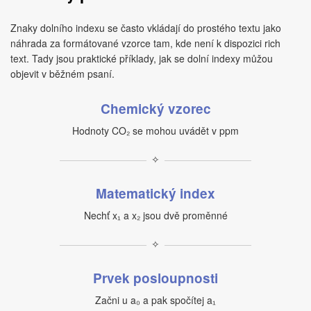
Znaky dolního indexu se často vkládají do prostého textu jako
náhrada za formátované vzorce tam, kde není k dispozici rich
text. Tady jsou praktické příklady, jak se dolní indexy můžou
objevit v běžném psaní.
Chemický vzorec
Hodnoty CO₂ se mohou uvádět v ppm
✧
Matematický index
Nechť x₁ a x₂ jsou dvě proměnné
✧
Prvek posloupnosti
Začni u a₀ a pak spočítej a₁