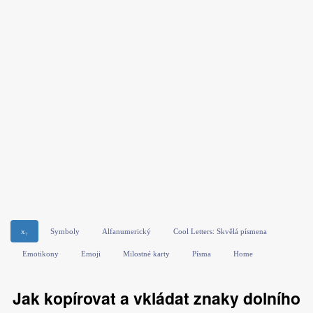
x₇
Symboly
Alfanumerický
Cool Letters: Skvělá písmena
Emotikony
Emoji
Milostné karty
Písma
Home
Jak kopírovat a vkládat znaky dolního