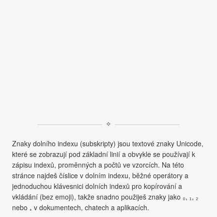
✧
Znaky dolního indexu (subskripty) jsou textové znaky Unicode,
které se zobrazují pod základní linií a obvykle se používají k
zápisu indexů, proměnných a počtů ve vzorcích. Na této
stránce najdeš číslice v dolním indexu, běžné operátory a
jednoduchou klávesnici dolních indexů pro kopírování a
vkládání (bez emoji), takže snadno použiješ znaky jako ₀, ₁, ₂
nebo ₊ v dokumentech, chatech a aplikacích.