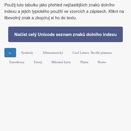
Použij tuto tabulku jako přehled nejčastějších znaků dolního
indexu a jejich typického použití ve vzorcích a zápisech. Klikni na
libovolný znak a zkopíruj si ho do textu.
Načíst celý Unicode seznam znaků dolního indexu
x₇
Symboly
Alfanumerický
Cool Letters: Skvělá písmena
Emotikony
Emoji
Milostné karty
Písma
Home