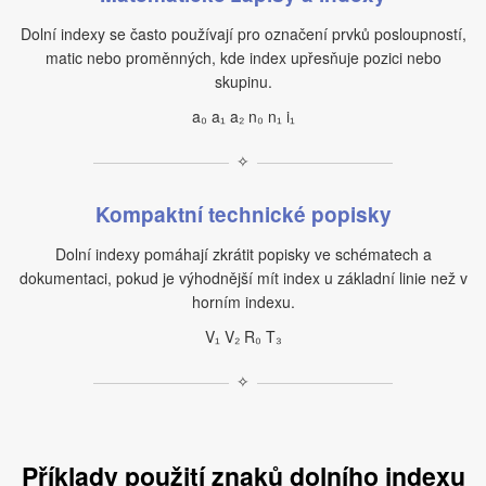
Dolní indexy se často používají pro označení prvků posloupností,
matic nebo proměnných, kde index upřesňuje pozici nebo
skupinu.
a₀ a₁ a₂ n₀ n₁ i₁
✧
Kompaktní technické popisky
Dolní indexy pomáhají zkrátit popisky ve schématech a
dokumentaci, pokud je výhodnější mít index u základní linie než v
horním indexu.
V₁ V₂ R₀ T₃
✧
Příklady použití znaků dolního indexu