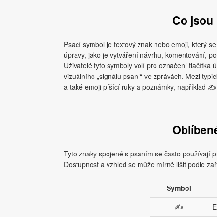
Co jsou
Psací symbol je textový znak nebo emoji, který s
úpravy, jako je vytváření návrhu, komentování, 
Uživatelé tyto symboly volí pro označení tlačítka
vizuálního „signálu psaní“ ve zprávách. Mezi typi
a také emoji píšící ruky a poznámky, například ✍ 
Oblíben
Tyto znaky spojené s psaním se často používají
Dostupnost a vzhled se může mírně lišit podle zař
Symbol
✍
E