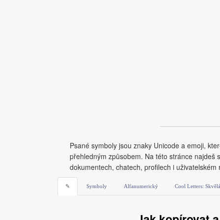
Psané symboly jsou znaky Unicode a emoji, kter
přehledným způsobem. Na této stránce najdeš sy
dokumentech, chatech, profilech i uživatelském 
✎
Symboly
Alfanumerický
Cool Letters: Skvěl
Jak kopírovat a