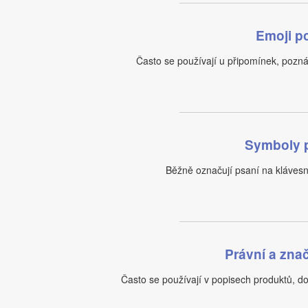
Emoji 
Často se používají u připomínek, po
Symboly p
Běžně označují psaní na klávesni
Právní a zna
Často se používají v popisech produktů, d