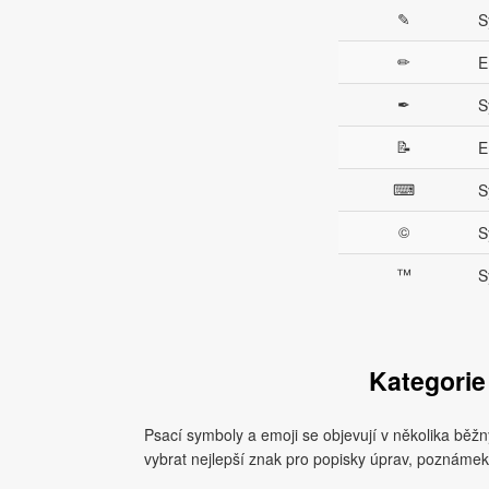
✎
S
✏
E
✒
S
📝
E
⌨
S
©
S
™
S
Kategorie
Psací symboly a emoji se objevují v několika běžn
vybrat nejlepší znak pro popisky úprav, poznámek