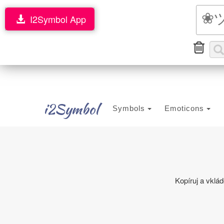
I2Symbol App
i2Symbol
Symbols
Emoticons
Kopíruj a vklá