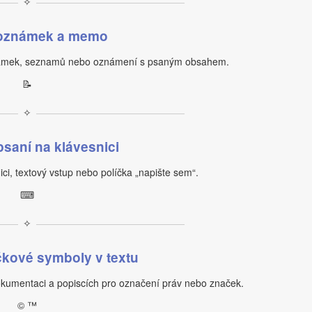
✧
poznámek a memo
známek, seznamů nebo oznámení s psaným obsahem.
📝
✧
saní na klávesnici
ci, textový vstup nebo políčka „napište sem“.
⌨
✧
čkové symboly v textu
okumentaci a popiscích pro označení práv nebo značek.
© ™