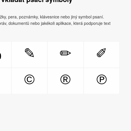
žky, pera, poznámky, klávesnice nebo jiný symbol psaní.
ráv, dokumentů nebo jakékoli aplikace, která podporuje text
✎
✏
✐
✍

©
®
℗