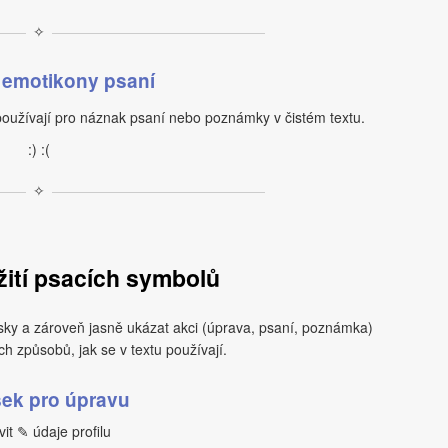
✧
 emotikony psaní
oužívají pro náznak psaní nebo poznámky v čistém textu.
:) :(
✧
žití psacích symbolů
sky a zároveň jasně ukázat akci (úprava, psaní, poznámka)
h způsobů, jak se v textu používají.
ek pro úpravu
it ✎ údaje profilu