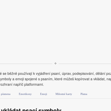
✧
é se běžně používají k vyjádření psaní, úprav, podepisování, dělání p
mboly a emoji spojené s psaním, které můžeš kopírovat a vkládat, nap
rozhraní napříč platformami.
á písmena
Emotikony
Emoji
Milostné karty
Písma
 vkládat psací symboly