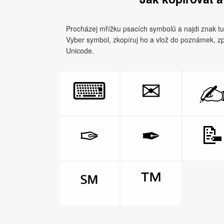
Procházej mřížku psacích symbolů a najdi znak tu
Vyber symbol, zkopíruj ho a vlož do poznámek, zp
Unicode.
⌨
✉

✑
✒
™
℠