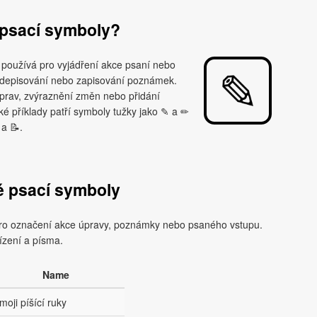
 psací symboly?
e používá pro vyjádření akce psaní nebo
podepisování nebo zapisování poznámek.
 úprav, zvýraznění změn nebo přidání
cké příklady patří symboly tužky jako ✎ a ✏
a 📝.
é psací symboly
 pro označení akce úpravy, poznámky nebo psaného vstupu.
ízení a písma.
Name
moji píšící ruky