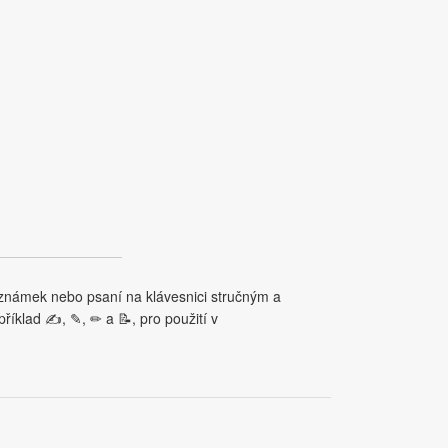
oznámek nebo psaní na klávesnici stručným a
říklad ✍, ✎, ✏ a 📝, pro použití v