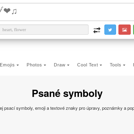
i2PDF
i2IMG
i2OCR
i2TEXT
i2SYMBOL
Emojis
Photos
Draw
Cool Text
Tools
Psané symboly
dej psací symboly, emoji a textové znaky pro úpravy, poznámky a pop