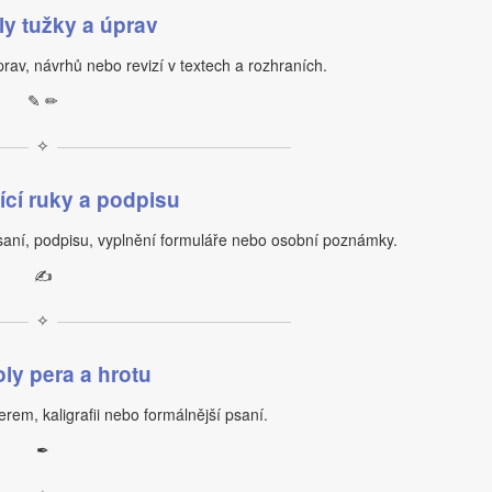
y tužky a úprav
rav, návrhů nebo revizí v textech a rozhraních.
✎ ✏
✧
ící ruky a podpisu
saní, podpisu, vyplnění formuláře nebo osobní poznámky.
✍
✧
y pera a hrotu
rem, kaligrafii nebo formálnější psaní.
✒