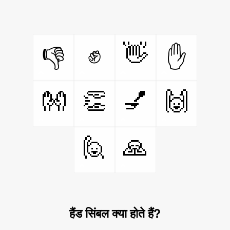
✊
👋
👎
✋
👐
👏
💅
🙌
🙋
🙏
हैंड सिंबल क्या होते हैं?