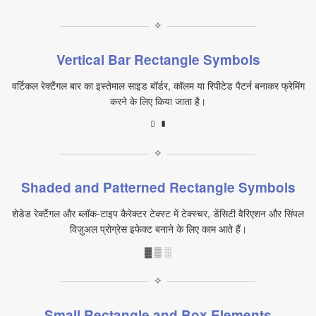
✧
Vertical Bar Rectangle Symbols
वर्टिकल रेक्टैंगल बार का इस्तेमाल साइड बॉर्डर, कॉलम या रिपीटेड पैटर्न बनाकर फ्रेमिंग
करने के लिए किया जाता है।
▯ ▮
✧
Shaded and Patterned Rectangle Symbols
शेडेड रेक्टैंगल और ब्लॉक‑टाइप कैरेक्टर टेक्स्ट में टेक्स्चर, डेंसिटी वैरिएशन और सिंपल
विज़ुअल प्रोग्रेस इफेक्ट बनाने के लिए काम आते हैं।
▓ ▒ ░
✧
Small Rectangle and Box Elements