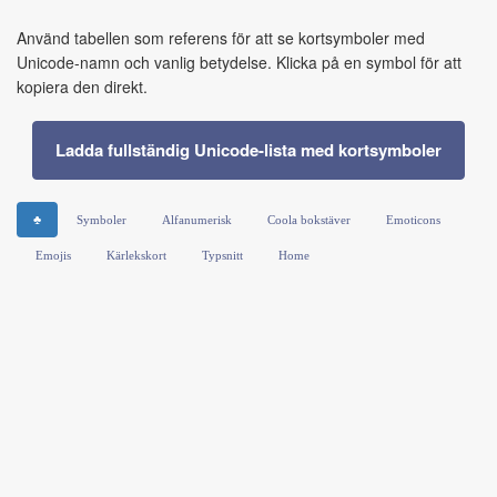
Använd tabellen som referens för att se kortsymboler med
Unicode-namn och vanlig betydelse. Klicka på en symbol för att
kopiera den direkt.
Ladda fullständig Unicode-lista med kortsymboler
♣
Symboler
Alfanumerisk
Coola bokstäver
Emoticons
Emojis
Kärlekskort
Typsnitt
Home