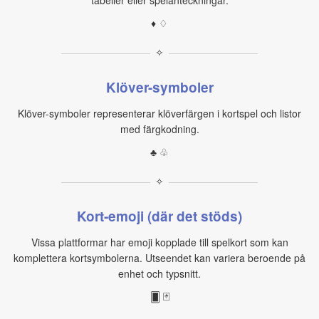
tabeller eller spelanteckningar.
♦ ♢
✧
Klöver-symboler
Klöver-symboler representerar klöverfärgen i kortspel och listor
med färgkodning.
♣ ♧
✧
Kort‑emoji (där det stöds)
Vissa plattformar har emoji kopplade till spelkort som kan
komplettera kortsymbolerna. Utseendet kan variera beroende på
enhet och typsnitt.
🂠 🃏