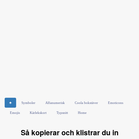
♣
Symboler
Alfanumerisk
Coola bokstäver
Emoticons
Emojis
Kärlekskort
Typsnitt
Home
Så kopierar och klistrar du in