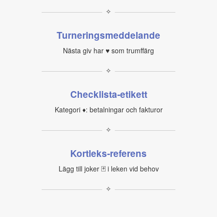
✧
Turneringsmeddelande
Nästa giv har ♥ som trumffärg
✧
Checklista‑etikett
Kategori ♦: betalningar och fakturor
✧
Kortleks‑referens
Lägg till joker 🃏 i leken vid behov
✧