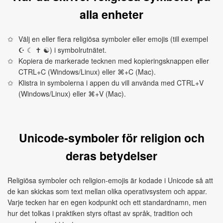
alla enheter
Välj en eller flera religiösa symboler eller emojis (till exempel
☪ ☾ ✝ ☯) i symbolrutnätet.
Kopiera de markerade tecknen med kopieringsknappen eller
CTRL+C (Windows/Linux) eller ⌘+C (Mac).
Klistra in symbolerna i appen du vill använda med CTRL+V
(Windows/Linux) eller ⌘+V (Mac).
Unicode‑symboler för religion och
deras betydelser
Religiösa symboler och religion‑emojis är kodade i Unicode så att
de kan skickas som text mellan olika operativsystem och appar.
Varje tecken har en egen kodpunkt och ett standardnamn, men
hur det tolkas i praktiken styrs oftast av språk, tradition och