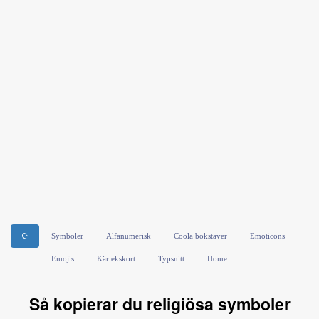
☪
Symboler
Alfanumerisk
Coola bokstäver
Emoticons
Emojis
Kärlekskort
Typsnitt
Home
Så kopierar du religiösa symboler