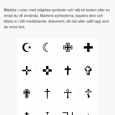
Bläddra i rutan med religiösa symboler och välj ett tecken eller en
emoji du vill använda. Markera symbolerna, kopiera dem och
klistra in i ditt meddelande, dokument, din bio eller valfri app som
tar emot text.
☪
☾
✙
✚
✛
✜
✝
✞
†
✟
☥
☦