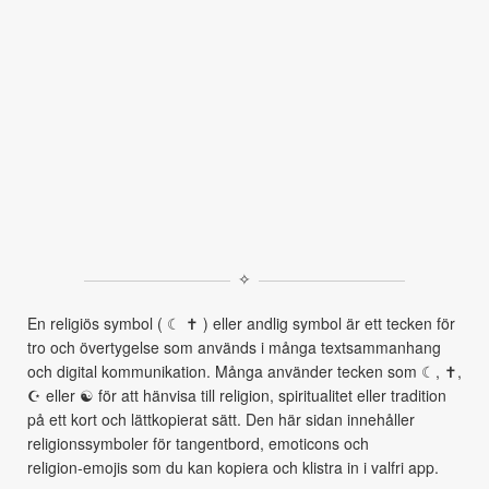
✧
En religiös symbol ( ☾ ✝ ) eller andlig symbol är ett tecken för
tro och övertygelse som används i många textsammanhang
och digital kommunikation. Många använder tecken som ☾, ✝,
☪ eller ☯ för att hänvisa till religion, spiritualitet eller tradition
på ett kort och lättkopierat sätt. Den här sidan innehåller
religionssymboler för tangentbord, emoticons och
religion‑emojis som du kan kopiera och klistra in i valfri app.