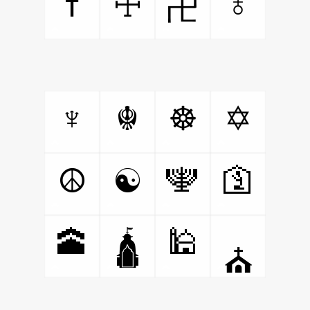
♁
☨
☩
卍
♆
☬
☸
✡
🕎
🛐
☮
☯
🕋
🕌
🛕
⛪