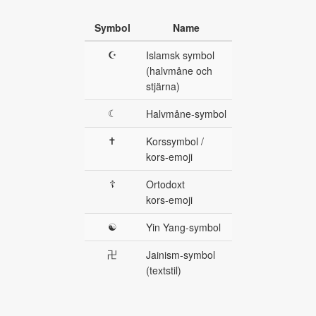
Symbol
Name
☪
Islamsk symbol
(halvmåne och
stjärna)
☾
Halvmåne‑symbol
✝
Korssymbol /
kors‑emoji
☦
Ortodoxt
kors‑emoji
☯
Yin Yang‑symbol
卍
Jainism‑symbol
(textstil)