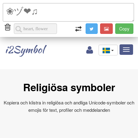
i2Symbol
Toggl
naviga
Religiösa symboler
Kopiera och klistra in religiösa och andliga Unicode‑symboler och
emojis för text, profiler och meddelanden