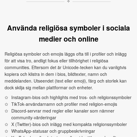
✧
Använda religiösa symboler i sociala
medier och online
Religiösa symboler och emojis läggs ofta till i profiler och inlägg
för att visa tro, andligt fokus eller tillhörighet i religiösa
communities. Eftersom det är Unicode‑tecken kan du vanligtvis
kopiera och klistra in dem i bios, bildtexter, namn och
meddelanden. Utseendet (text eller emoji), färg och storlek kan
dock skilja sig mellan plattformar och enheter.
Instagram‑bios och highlights med tros‑ och religionssymboler
TikTok‑användarnamn och profiler med religion‑emojis
Discord‑servrar med regler eller kanaler som nämner
community‑värderingar
X (Twitter)‑bios och inlägg med kompakta religionssymboler
WhatsApp‑statusar och gruppbeskrivningar