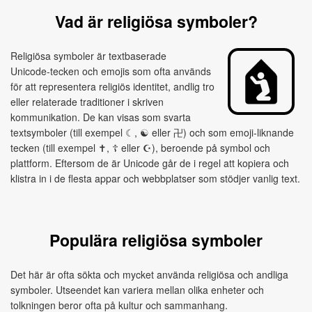
Vad är religiösa symboler?
Religiösa symboler är textbaserade
Unicode‑tecken och emojis som ofta används
för att representera religiös identitet, andlig tro
eller relaterade traditioner i skriven
kommunikation. De kan visas som svarta
textsymboler (till exempel ☾, ☯ eller 卍) och som emoji‑liknande
tecken (till exempel ✝, ☦ eller ☪), beroende på symbol och
plattform. Eftersom de är Unicode går de i regel att kopiera och
klistra in i de flesta appar och webbplatser som stödjer vanlig text.
Populära religiösa symboler
Det här är ofta sökta och mycket använda religiösa och andliga
symboler. Utseendet kan variera mellan olika enheter och
tolkningen beror ofta på kultur och sammanhang.