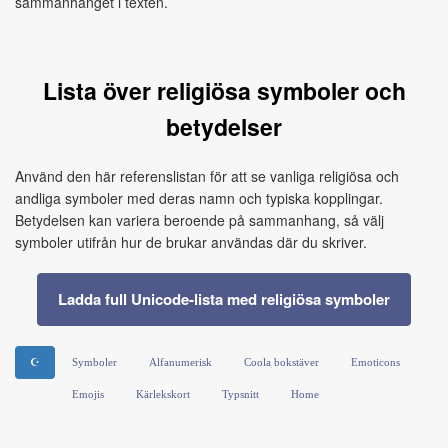
sammanhanget i texten.
Lista över religiösa symboler och
betydelser
Använd den här referenslistan för att se vanliga religiösa och
andliga symboler med deras namn och typiska kopplingar.
Betydelsen kan variera beroende på sammanhang, så välj
symboler utifrån hur de brukar användas där du skriver.
Ladda full Unicode‑lista med religiösa symboler
☪
Symboler
Alfanumerisk
Coola bokstäver
Emoticons
Emojis
Kärlekskort
Typsnitt
Home