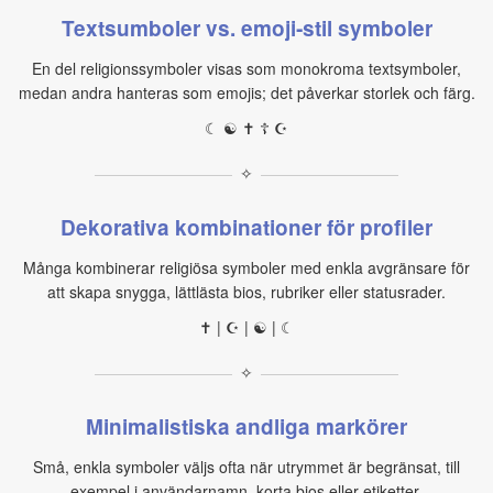
Textsumboler vs. emoji‑stil symboler
En del religionssymboler visas som monokroma textsymboler,
medan andra hanteras som emojis; det påverkar storlek och färg.
☾ ☯ ✝ ☦ ☪
✧
Dekorativa kombinationer för profiler
Många kombinerar religiösa symboler med enkla avgränsare för
att skapa snygga, lättlästa bios, rubriker eller statusrader.
✝ | ☪ | ☯ | ☾
✧
Minimalistiska andliga markörer
Små, enkla symboler väljs ofta när utrymmet är begränsat, till
exempel i användarnamn, korta bios eller etiketter.