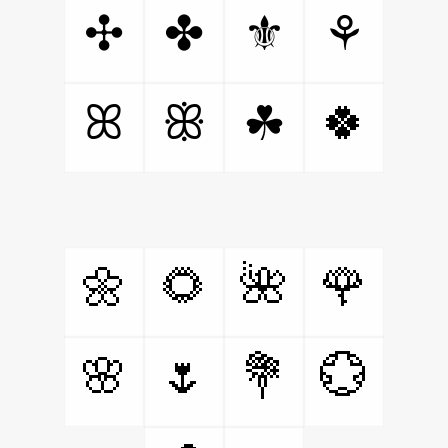
✣
✤
⚜
⚘
ꕤ
ꕥ
🍀
☘
🌼
🌻
🌺
🌹
🌸
🌷
💐
💮