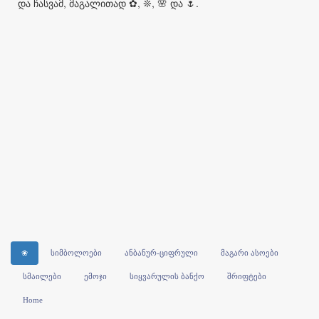
და ჩასვამ, მაგალითად ✿, ❊, 🌸 და 🌷.
❀
სიმბოლოები
ანბანურ-ციფრული
მაგარი ასოები
სმაილები
ემოჯი
სიყვარულის ბანქო
შრიფტები
Home