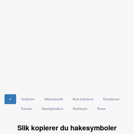
✔
Symboler
Alfanumerisk
Kule bokstaver
Emotikoner
Emojier
Kjærlighetskort
Skrifttyper
Home
Slik kopierer du hakesymboler