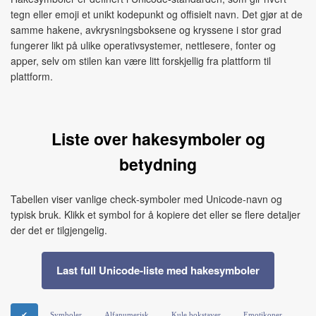
tegn eller emoji et unikt kodepunkt og offisielt navn. Det gjør at de
samme hakene, avkrysningsboksene og kryssene i stor grad
fungerer likt på ulike operativsystemer, nettlesere, fonter og
apper, selv om stilen kan være litt forskjellig fra plattform til
plattform.
Liste over hakesymboler og
betydning
Tabellen viser vanlige check‑symboler med Unicode‑navn og
typisk bruk. Klikk et symbol for å kopiere det eller se flere detaljer
der det er tilgjengelig.
Last full Unicode‑liste med hakesymboler
✔
Symboler
Alfanumerisk
Kule bokstaver
Emotikoner