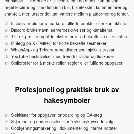
“verified‑stil”. Fordi de er Unicode‑tegn og emoji, kan du som
regel kopiere og lime dem inn i bio, bildetekster, kommentarer og
chat‑felt, men utseendet kan variere mellom plattformer og fonter.
Instagram‑bio for å markere fullførte punkter eller kontaktinfo
Discord‑brukernavn, serverbeskrivelser og kanaltema
TikTok‑profiler og bildetekster for rask bekreftelse eller status
Innlegg på X (Twitter) for korte bekreftelsesmerker
WhatsApp‑ og Telegram‑meldinger som sjekkliste‑svar
YouTube‑beskrivelser med fremdriftslister og tidskoder
Spillprofiler for å merke roller, regler eller fullførte oppgaver
Profesjonell og praktisk bruk av
hakesymboler
Sjekklister for oppgaver, onboarding og QA‑steg
Skjemaer og undersøkelser for å vise avkryssede valg
Godkjenningsmarkering i dokumenter og interne notater