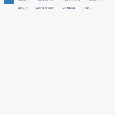
Emojier
Kjærlighetskort
Skrifttyper
Home