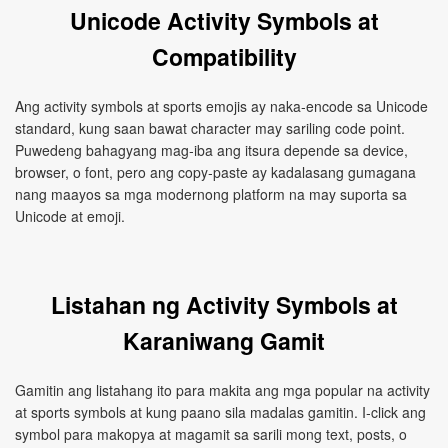
Unicode Activity Symbols at
Compatibility
Ang activity symbols at sports emojis ay naka‑encode sa Unicode
standard, kung saan bawat character may sariling code point.
Puwedeng bahagyang mag‑iba ang itsura depende sa device,
browser, o font, pero ang copy‑paste ay kadalasang gumagana
nang maayos sa mga modernong platform na may suporta sa
Unicode at emoji.
Listahan ng Activity Symbols at
Karaniwang Gamit
Gamitin ang listahang ito para makita ang mga popular na activity
at sports symbols at kung paano sila madalas gamitin. I‑click ang
symbol para makopya at magamit sa sarili mong text, posts, o