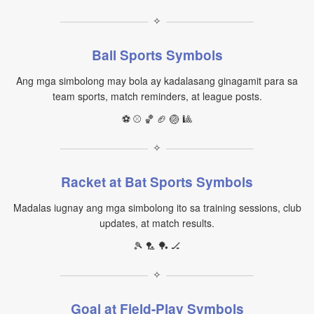
✧
Ball Sports Symbols
Ang mga simbolong may bola ay kadalasang ginagamit para sa
team sports, match reminders, at league posts.
⚽ ⚾ 🏀 🏈 🏐 🎱
✧
Racket at Bat Sports Symbols
Madalas iugnay ang mga simbolong ito sa training sessions, club
updates, at match results.
🎾 🏸 🏓 🏒
✧
Goal at Field-Play Symbols