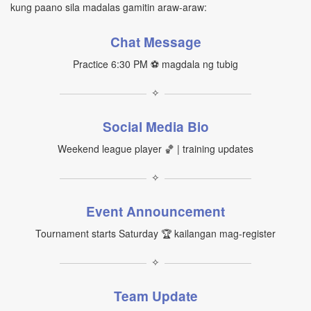
kung paano sila madalas gamitin araw‑araw:
Chat Message
Practice 6:30 PM ⚽ magdala ng tubig
✧
Social Media Bio
Weekend league player 🏀 | training updates
✧
Event Announcement
Tournament starts Saturday 🏆 kailangan mag‑register
✧
Team Update