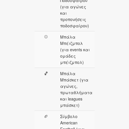
Ποδοσφαίρου
(για αγώνες
και
προπονήσεις
ποδοσφαίρου)
⚾
Μπάλα
Μπέιζμπολ
(για events και
ομάδες
μπέιζμπολ)
🏀
Μπάλα
Μπάσκετ (για
αγώνες,
πρωταθλήματα
και leagues
μπάσκετ)
🏈
Σύμβολο
American