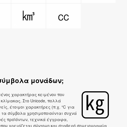
㎥
㎦
㏄
 σύμβολα μονάδων;
μένος χαρακτήρας κειμένου που
 κλίμακας. Στο Unicode, πολλά
ίς, έτοιμοι χαρακτήρες (π.χ. ℃ για
ά τα σύμβολα χρησιμοποιούνται συχνά
ές προϊόντων, τεχνικά έγγραφα,
 όπου χρειάζεται σύντομη και σταθερή σημειογραφία