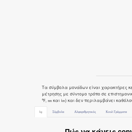
Τα σύμβολα μονάδων είναι χαρακτήρες κει
μέτρησης με σύντομο τρόπο σε επιστημονικ
℉, ㎜ και ㎞) και δεν περιλαμβάνει καθόλου
㎏
Σύμβολα
Αλφαριθμητικός
Κουλ Γράμματα
Πώς να κάνεις cop