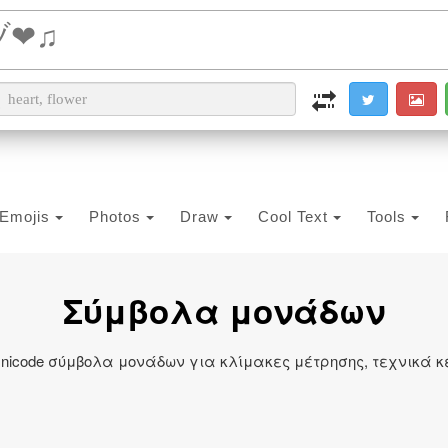
i2PDF
i2IMG
i2OCR
i2TEXT
i2SYMBOL
Emojis
Photos
Draw
Cool Text
Tools
Σύμβολα μονάδων
nicode σύμβολα μονάδων για κλίμακες μέτρησης, τεχνικά κ