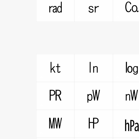
㎭
㏛
㏏
㏑
㏚
㎺
㎿
㏋