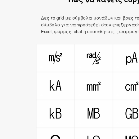
Δες το grid με σύμβολα μονάδων και βρες τ
σύμβολο για να προστεθεί στον επεξεργασ
Excel, φόρμες, chat ή οποιαδήποτε εφαρμογ
㎨
㎯
㎄
㎟
㎅
㎆