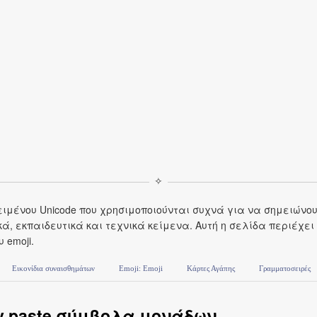
✧
μένου Unicode που χρησιμοποιούνται συχνά για να σημειώνου
ά, εκπαιδευτικά και τεχνικά κείμενα. Αυτή η σελίδα περιέχει
 emoji.
Εικονίδια συναισθημάτων
Emoji: Emoji
Κάρτες Αγάπης
Γραμματοσειρές
y paste σύμβολα μονάδων