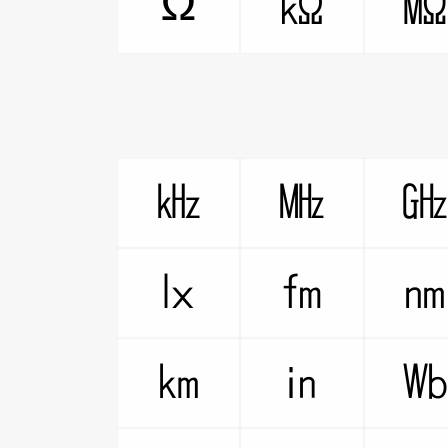
Ω
㏀
㎑
㎒
㏓
㎙
㎞
㏌