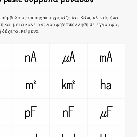
ο σύμβολο μέτρησης που χρειάζεσαι. Κάνε κλικ σε ένα
τή και μετά κάνε αντιγραφή/επικόλληση σε έγγραφα,
ή δέχεται κείμενο.
㎀
㎁
㎂
㎃
㎠
㎡
㎢
㏊
㎇
㎊
㎋
㎌