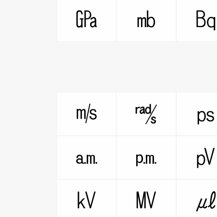
㎬
㏔
㎧
㎮
㏂
㏘
㎸
㎹