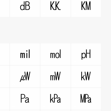
㏇
㏈
㏍
㏎
㏒
㏕
㏖
㏗
㎻
㎼
㎽
㎾
㎩
㎪
㎫
㍱