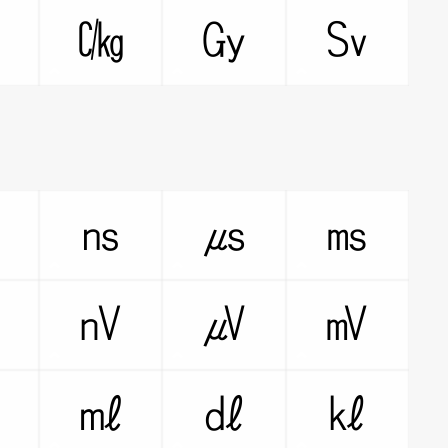
㏃
㏆
㏉
㏜
㎰
㎱
㎲
㎳
㎴
㎵
㎶
㎷
㎕
㎖
㎗
㎘