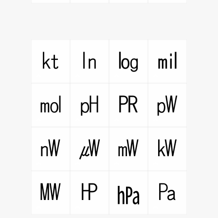
㏏
㏑
㏒
㏕
㏖
㏗
㏚
㎺
㎻
㎼
㎽
㎾
㎿
㏋
㎩
㍱