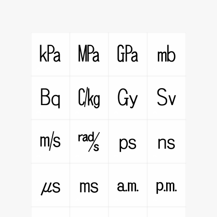
㎪
㎫
㎬
㏔
㏃
㏆
㏉
㏜
㎧
㎮
㎰
㎱
㎲
㎳
㏂
㏘