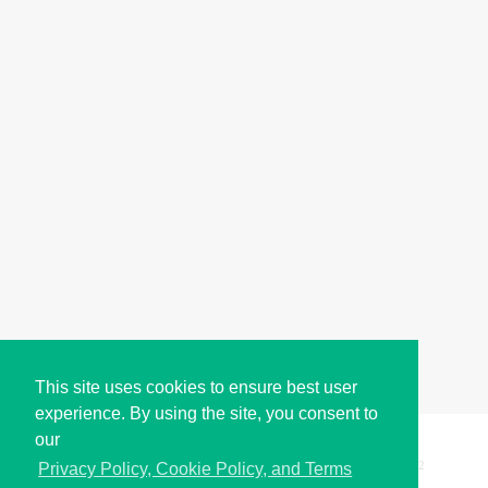
This site uses cookies to ensure best user
experience. By using the site, you consent to
our
Copyright © i2Symbol 2011-2026,
Sciweavers LLC
, USA.
192
Privacy Policy, Cookie Policy, and Terms