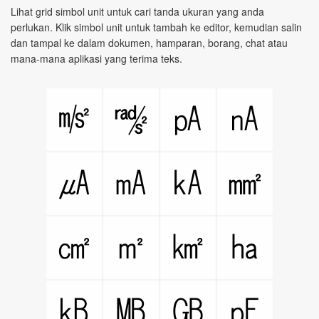
Lihat grid simbol unit untuk cari tanda ukuran yang anda
perlukan. Klik simbol unit untuk tambah ke editor, kemudian salin
dan tampal ke dalam dokumen, hamparan, borang, chat atau
mana-mana aplikasi yang terima teks.
㎨
㎯
㎀
㎁
㎂
㎃
㎄
㎟
㎠
㎡
㎢
㏊
㎅
㎆
㎇
㎊