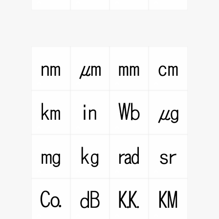
㎚
㎛
㎜
㎝
㎞
㏌
㏝
㎍
㎎
㎏
㎭
㏛
㏇
㏈
㏍
㏎