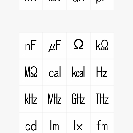
Ω
㎋
㎌
㏀
㏁
㎈
㎉
㎐
㎑
㎒
㎓
㎔
㏅
㏐
㏓
㎙