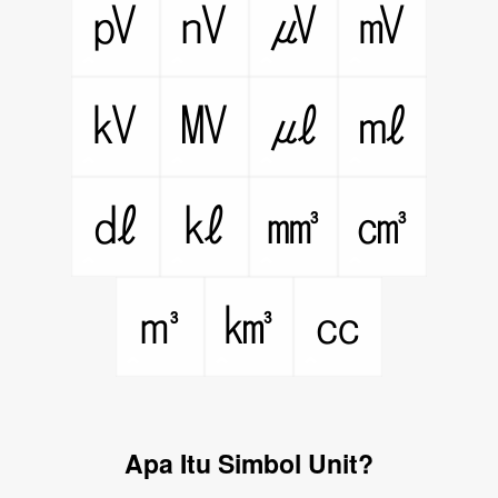
㎴
㎵
㎶
㎷
㎸
㎹
㎕
㎖
㎗
㎘
㎣
㎤
㎥
㎦
㏄
Apa Itu Simbol Unit?