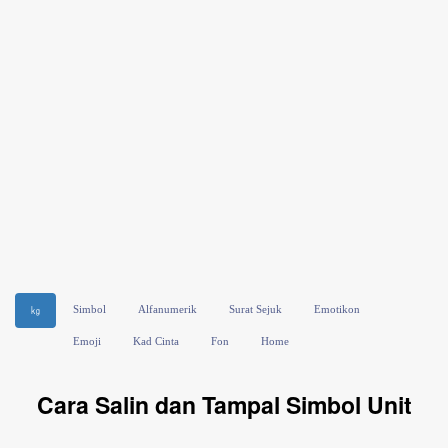
Simbol
Alfanumerik
Surat Sejuk
Emotikon
㎏
Emoji
Kad Cinta
Fon
Home
Cara Salin dan Tampal Simbol Unit