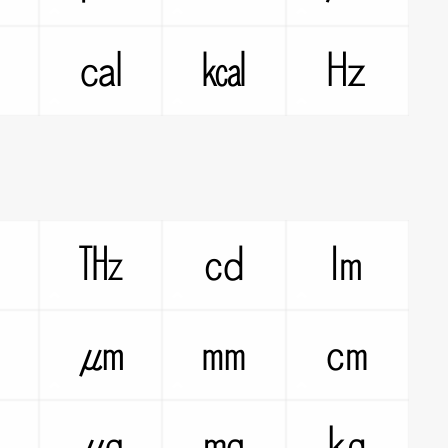
㏁
㎈
㎉
㎐
㎓
㎔
㏅
㏐
㎚
㎛
㎜
㎝
㏝
㎍
㎎
㎏