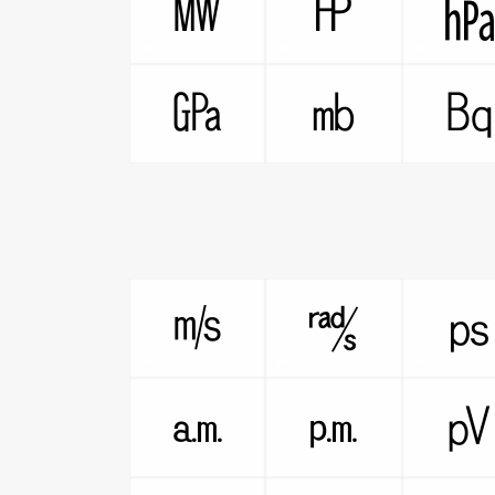
㎿
㏋
㎬
㏔
㎧
㎮
㏂
㏘