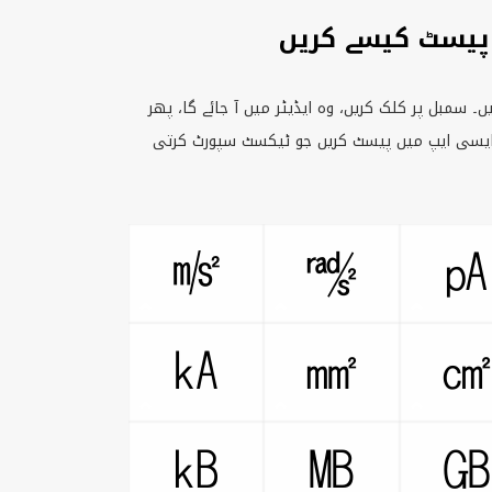
پیسٹ کیسے کریں
۔ سمبل پر کلک کریں، وہ ایڈیٹر میں آ جائے گا، پھر
 ایسی ایپ میں پیسٹ کریں جو ٹیکسٹ سپورٹ کرتی
㎨
㎯
㎄
㎟
㎅
㎆