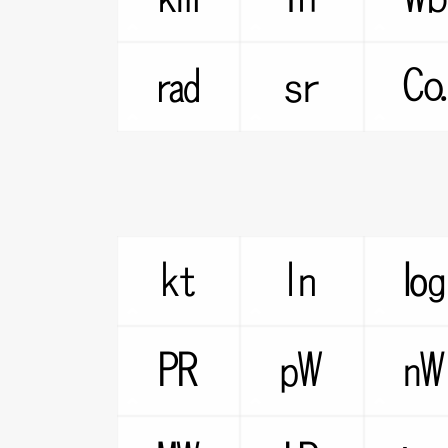
㎭
㏛
㏏
㏑
㏚
㎺