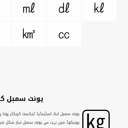
㎕
㎖
㎗
㎘
㎥
㎦
㏄
یونٹ سمبل کیا
یونٹ سمبل ایک اسٹینڈرڈ ٹیکسٹ کریکٹر ہوتا ہے
یونیکوڈ میں بہت سے یونٹ سمبل تیار شکل میں 