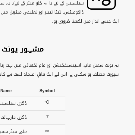
سیلسیس کے لیے یا ㎞ کلو میٹر 
ڈاکومنٹس، ڈیٹا ٹیبلز اور تعلیمی میٹریل میں
ایک جیسے انداز میں لکھنا ضروری ہو۔
مشہور یونٹ 
یہ یونٹ سمبل ماپ، اسپیسیفکیشن اور عام لکھائی میں بہت زیادہ ا
سپورٹ مختلف ہو سکتی ہے، اس لیے ایک قابلِ اعتماد لسٹ سے کاپی 
Name
Symbol
℃
ڈگری سیلسیس
℉
ڈگری فارنہائٹ
㎜
ملی میٹر سمب