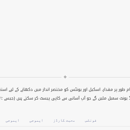
✧
 طور پر مقدار، اسکیل اور یونٹس کو مختصر انداز میں دکھانے کے لیے است
فونٹس
محبت کارڈز
ایموجی
ایموجی