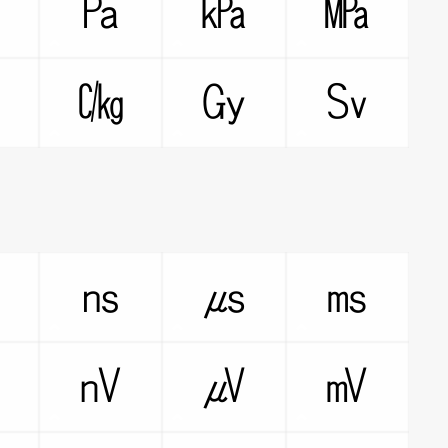
㎩
㎪
㎫
㍱
㏃
㏆
㏉
㏜
㎰
㎱
㎲
㎳
㎴
㎵
㎶
㎷