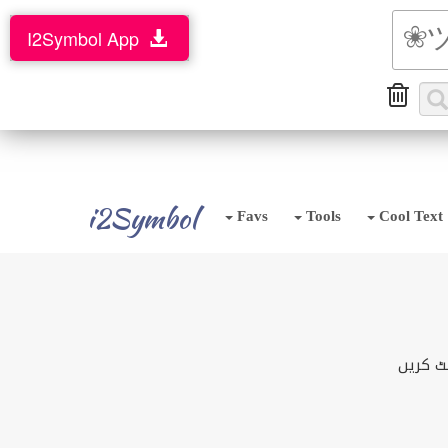
I2Symbol App
i2Symbol
Favs
Tools
Cool Text
ٹ کریں