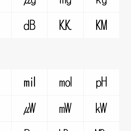
㏇
㏈
㏍
㏎
㏒
㏕
㏖
㏗
㎻
㎼
㎽
㎾