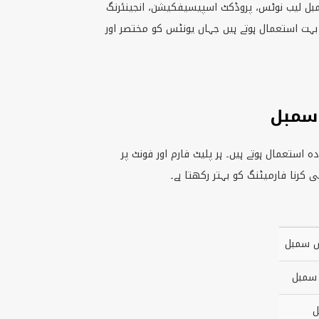
کے لیے)۔ یہ سمبل لیب نوٹس، پروڈکٹ اسپیسیفکیشن، انجینئرنگ
 بہت استعمال ہوتے ہیں جہاں یونٹس کو مختصر اور
سمبل
ستعمال ہوتے ہیں۔ ہر پلیٹ فارم اور فونٹ پر
کرنا فارمیٹنگ کو بہتر رکھتا ہے۔
 سمبل
 سمبل
ل