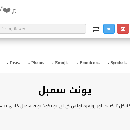
i2TEXT
i2OCR
i2IMG
i2PDF
i2SYMBOL
Draw
Photos
Emojis
Emoticons
Symbols
یونٹ سمبل
کنیکل ٹیکسٹ اور روزمرہ نوٹس کے لیے یونیکوڈ یونٹ سمبل کاپی پیس