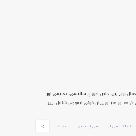
عمال ہوتے ہیں، خاص طور پر سائنسی، تعلیمی اور
ٹیکنیکل لکھائی میں۔ اس صفحے پر آپ کو کی بورڈ یونٹ سمبل ملیں گے جو آپ آسانی سے کاپی پیسٹ کر سکتے ہیں (جیسے ℃, ℉, ㎜ اور ㎞) اور یہاں کوئی ایموجی شامل نہیں
ٹھنڈے حروف
حروفِ عددی
علامات
㎏