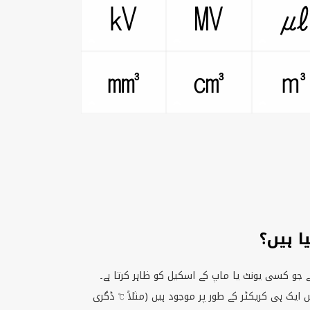
㎸
㎹
㎣
㎤
 ہیں؟
 جو کسی یونٹ یا ماپ کے اسکیل کو ظاہر کرتا ہے۔
ایک ہی کریکٹر کے طور پر موجود ہیں (مثلاً ℃ ڈگری