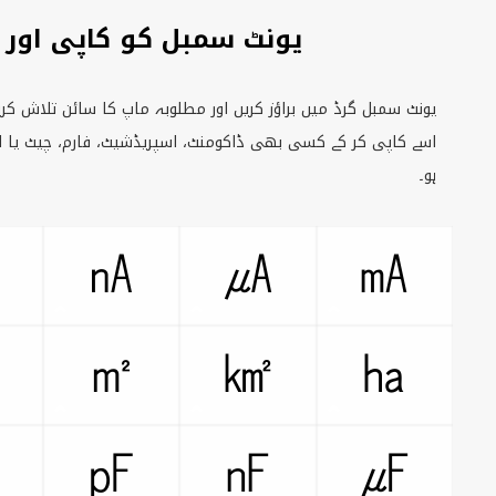
یونٹ سمبل کو کاپی اور 
یونٹ سمبل گرڈ میں براؤز کریں اور مطلوبہ ماپ کا سائن تلاش کریں
اسے کاپی کر کے کسی بھی ڈاکومنٹ، اسپریڈشیٹ، فارم، چیٹ یا
ہو۔
㎀
㎁
㎂
㎃
㎠
㎡
㎢
㏊
㎇
㎊
㎋
㎌