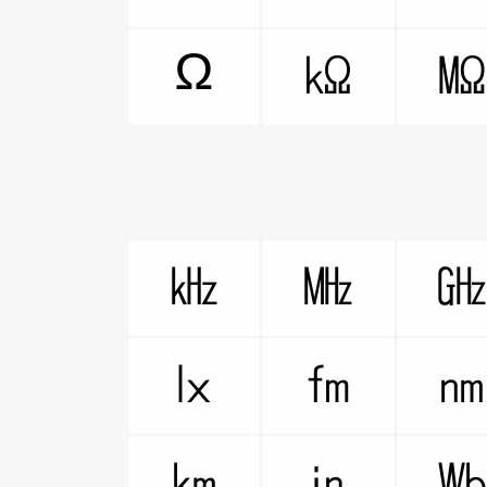
Ω
㏀
㎑
㎒
㏓
㎙
㎞
㏌