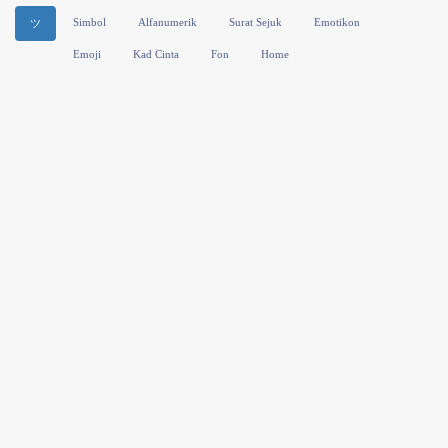
Simbol
Alfanumerik
Surat Sejuk
Emotikon
ツ
Emoji
Kad Cinta
Fon
Home