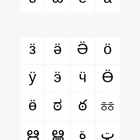
ӟ
ӛ
Ӛ
ӧ
ӱ
ӭ
ӵ
Ӫ
ӫ
ಠ
ఠ
ㆅ
ഋ
ൠ
ټ
ة