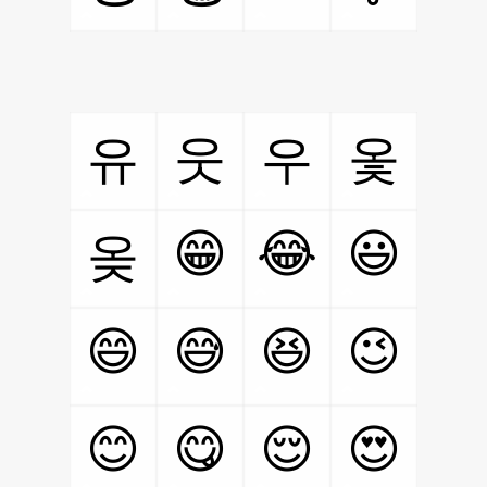
유
웃
우
옻
😁
😂
😃
옺
😄
😅
😆
😉
😊
😋
😌
😍