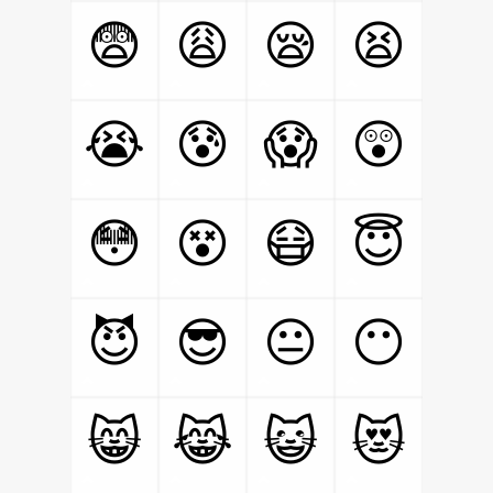
😨
😩
😪
😫
😭
😰
😱
😲
😳
😵
😷
😇
😈
😎
😐
😶
😸
😹
😺
😻