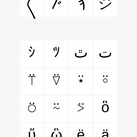
〴
ϡ
ジ
〲
ｼ
ﾂ
ت
ﭢ
⍡
⍢
⍣
⍤
⍥
⍨
⍩
ὃ
ὕ
ὣ
ё
ӓ