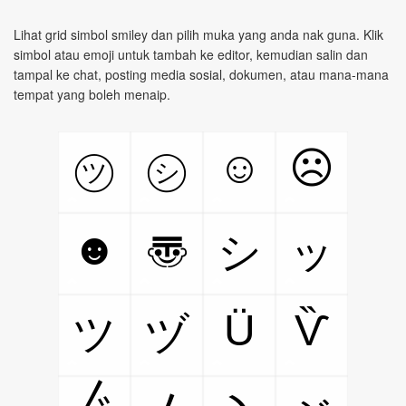
Lihat grid simbol smiley dan pilih muka yang anda nak guna. Klik
simbol atau emoji untuk tambah ke editor, kemudian salin dan
tampal ke chat, posting media sosial, dokumen, atau mana-mana
tempat yang boleh menaip.
☺
☹
㋡
㋛
☻
〠
シ
ッ
Ü
Ѷ
ツ
ヅ