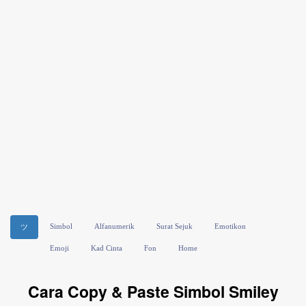
Simbol
Alfanumerik
Surat Sejuk
Emotikon
ツ
Emoji
Kad Cinta
Fon
Home
Cara Copy & Paste Simbol Smiley