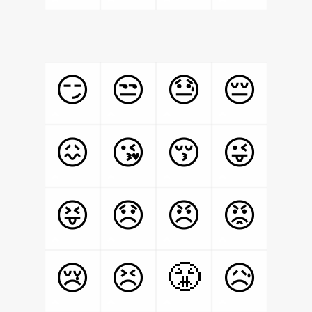
😏
😒
😓
😔
😖
😘
😚
😜
😝
😞
😠
😡
😤
😢
😣
😥