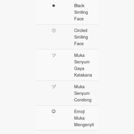
☻
Black
Smiling
Face
㋡
Circled
Smiling
Face
ツ
Muka
Senyum
Gaya
Katakana
ヅ
Muka
Senyum
Condong
😉
Emoji
Muka
Mengenyit