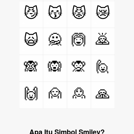
😼
😽
😾
😿
🙅
🙆
🙇
🙀
🙈
🙉
🙊
🙋
🙌
🙍
🙎
🙏
Apa Itu Simbol Smiley?