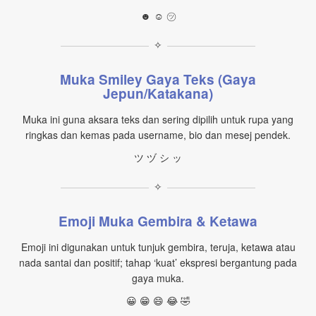
☻ ☺ ㋡
✧
Muka Smiley Gaya Teks (Gaya
Jepun/Katakana)
Muka ini guna aksara teks dan sering dipilih untuk rupa yang
ringkas dan kemas pada username, bio dan mesej pendek.
ツ ヅ シ ッ
✧
Emoji Muka Gembira & Ketawa
Emoji ini digunakan untuk tunjuk gembira, teruja, ketawa atau
nada santai dan positif; tahap ‘kuat’ ekspresi bergantung pada
gaya muka.
😀 😁 😄 😂 🤣