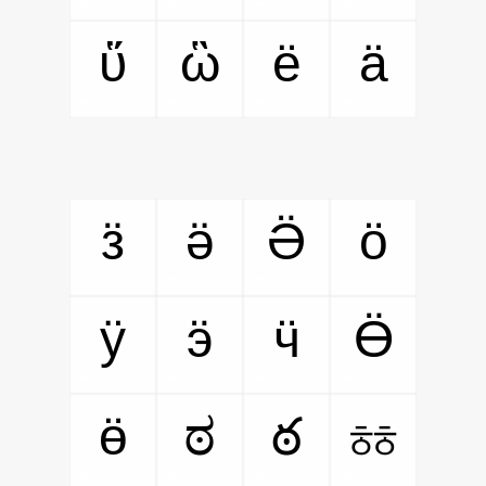
ὕ
ὣ
ё
ӓ
ӟ
ӛ
Ӛ
ӧ
ӱ
ӭ
ӵ
Ӫ
ӫ
ಠ
ఠ
ㆅ