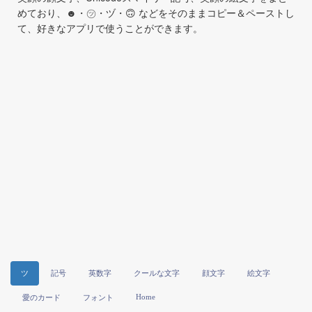
めており、☻・㋡・ヅ・🙃 などをそのままコピー＆ペーストし
て、好きなアプリで使うことができます。
ツ
記号
英数字
クールな文字
顔文字
絵文字
Home
愛のカード
フォント