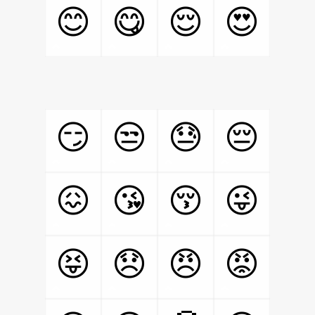
😊
😋
😌
😍
😏
😒
😓
😔
😖
😘
😚
😜
😝
😞
😠
😡