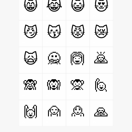
😸
😹
😺
😻
😼
😽
😾
😿
🙅
🙆
🙇
🙀
🙈
🙉
🙊
🙋
🙌
🙍
🙎
🙏