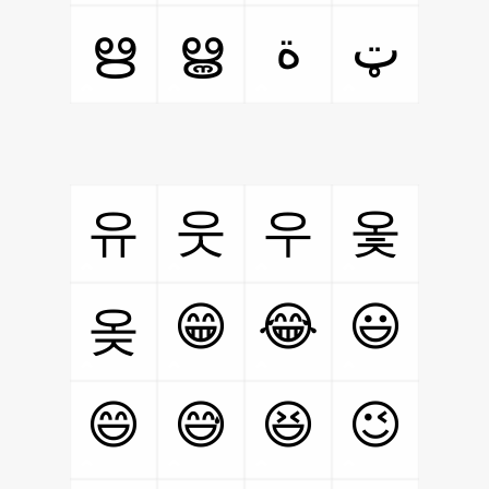
ഋ
ൠ
ټ
ة
유
웃
우
옻
😁
😂
😃
옺
😄
😅
😆
😉