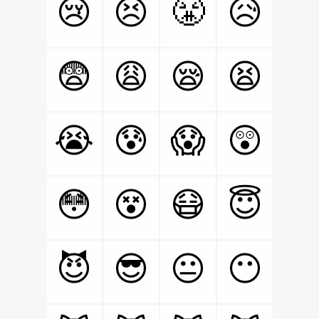
😤
😢
😣
😥
😨
😩
😪
😫
😭
😰
😱
😲
😳
😵
😷
😇
😈
😎
😐
😶