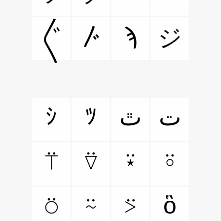
〴
ϡ
ジ
〲
ｼ
ﾂ
ت
ﭢ
⍡
⍢
⍣
⍤
⍥
⍨
⍩
ὃ