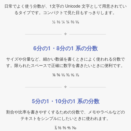
日常でよく使う分数が、1文字の Unicode 文字として用意されてい
るタイプです。コンパクトで見た目もすっきりします。
½ ⅓ ¼ ¾ ⅔ ⅛
✧
6分の1・8分の1 系の分数
サイズや分量など、細かい数値を書くときによく使われる分数で
す。限られたスペースで正確に数字を書きたいときに便利です。
⅙ ⅚ ⅛ ⅜ ⅝ ⅞
✧
5分の1・10分の1 系の分数
割合や比率を書きやすくするための分数で、メモやラベルなどの
テキストをシンプルにしたいときに使われます。
⅕ ⅖ ⅗ ⅘ ⅒