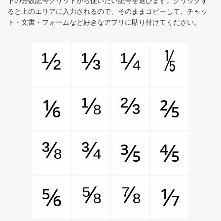
下の分数記号グリッドから使いたい記号を選びます。クリックす
ると上のエリアに入力されるので、そのままコピーして、チャッ
ト・文書・フォームなど好きなアプリに貼り付けてください。
½
⅓
¼
⅕
⅛
⅔
⅙
⅖
⅜
¾
⅗
⅘
⅝
⅞
⅚
⅐