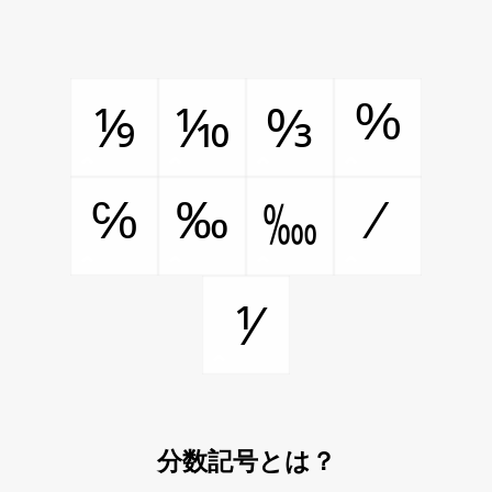
%
⅑
⅒
↉
℅
‰
⁄
‱
⅟
分数記号とは？