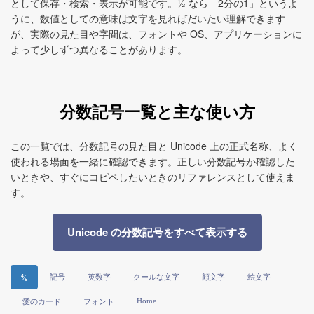
として保存・検索・表示が可能です。½ なら「2分の1」というよ
うに、数値としての意味は文字を見ればだいたい理解できます
が、実際の見た目や字間は、フォントや OS、アプリケーションに
よって少しずつ異なることがあります。
分数記号一覧と主な使い方
この一覧では、分数記号の見た目と Unicode 上の正式名称、よく
使われる場面を一緒に確認できます。正しい分数記号か確認した
いときや、すぐにコピペしたいときのリファレンスとして使えま
す。
Unicode の分数記号をすべて表示する
記号
英数字
クールな文字
顔文字
絵文字
⅘
Home
愛のカード
フォント