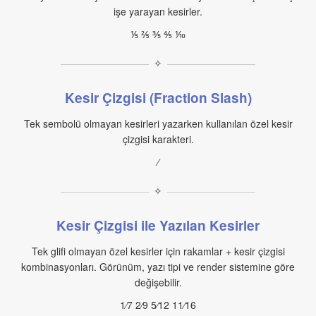
işe yarayan kesirler.
⅕ ⅖ ⅗ ⅘ ⅒
✧
Kesir Çizgisi (Fraction Slash)
Tek sembolü olmayan kesirleri yazarken kullanılan özel kesir
çizgisi karakteri.
⁄
✧
Kesir Çizgisi ile Yazılan Kesirler
Tek glifi olmayan özel kesirler için rakamlar + kesir çizgisi
kombinasyonları. Görünüm, yazı tipi ve render sistemine göre
değişebilir.
1⁄7 2⁄9 5⁄12 11⁄16