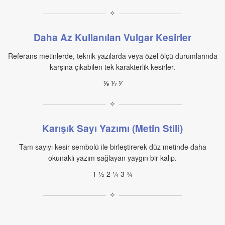
✧
Daha Az Kullanılan Vulgar Kesirler
Referans metinlerde, teknik yazılarda veya özel ölçü durumlarında
karşına çıkabilen tek karakterlik kesirler.
⅑ ⅐ ⅟
✧
Karışık Sayı Yazımı (Metin Stili)
Tam sayıyı kesir sembolü ile birleştirerek düz metinde daha
okunaklı yazım sağlayan yaygın bir kalıp.
1 ½ 2 ¼ 3 ¾
✧