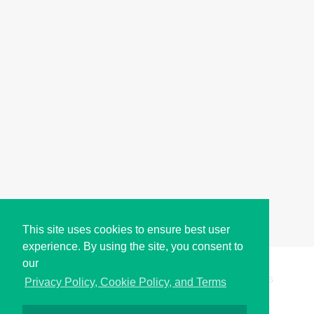
This site uses cookies to ensure best user
experience. By using the site, you consent to
our
Copyright © i2Symbol 2011-2026,
Sciweavers LLC
, USA.
195
Privacy Policy, Cookie Policy, and Terms