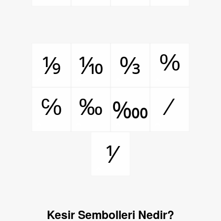
%
⅑
⅒
↉
℅
‰
⁄
‱
⅟
Kesir Sembolleri Nedir?