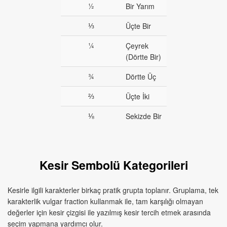
½
Bir Yarım
⅓
Üçte Bir
¼
Çeyrek
(Dörtte Bir)
¾
Dörtte Üç
⅔
Üçte İki
⅛
Sekizde Bir
Kesir Sembolü Kategorileri
Kesirle ilgili karakterler birkaç pratik grupta toplanır. Gruplama, tek
karakterlik vulgar fraction kullanmak ile, tam karşılığı olmayan
değerler için kesir çizgisi ile yazılmış kesir tercih etmek arasında
seçim yapmana yardımcı olur.