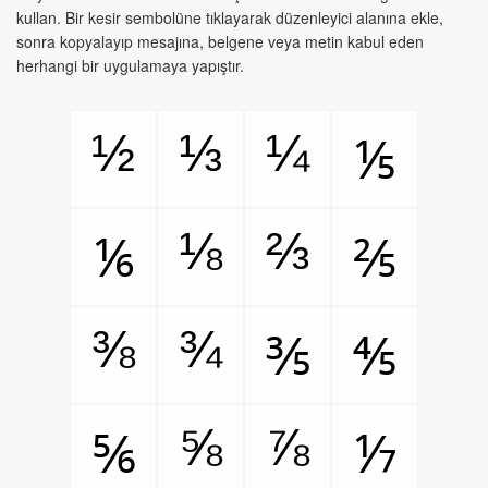
kullan. Bir kesir sembolüne tıklayarak düzenleyici alanına ekle,
sonra kopyalayıp mesajına, belgene veya metin kabul eden
herhangi bir uygulamaya yapıştır.
½
⅓
¼
⅕
⅛
⅔
⅙
⅖
⅜
¾
⅗
⅘
⅝
⅞
⅚
⅐