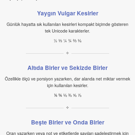
Yaygın Vulgar Kesirler
Günlük hayatta sık kullanılan kesirleri kompakt biçimde gösteren
tek Unicode karakterler.
½ ⅓ ¼ ¾ ⅔ ⅛
✧
Altıda Birler ve Sekizde Birler
Özellikle ölçü ve porsiyon yazarken, dar alanda net miktar vermek
için kullanılan kesirler.
⅙ ⅚ ⅛ ⅜ ⅝ ⅞
✧
Beşte Birler ve Onda Birler
Oran yazarken veya not ve etiketlerde sayıları sadeleştirmek için