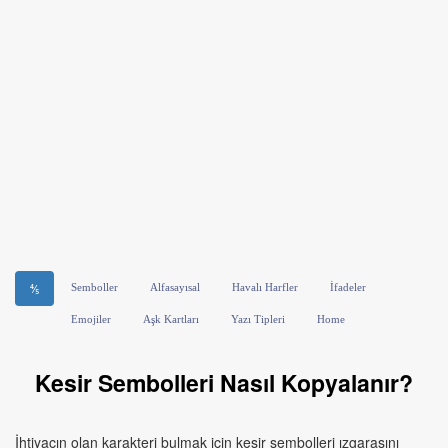
Semboller
Alfasayısal
Havalı Harfler
İfadeler
⅘
Emojiler
Aşk Kartları
Yazı Tipleri
Home
Kesir Sembolleri Nasıl Kopyalanır?
İhtiyacın olan karakteri bulmak için kesir sembolleri ızgarasını