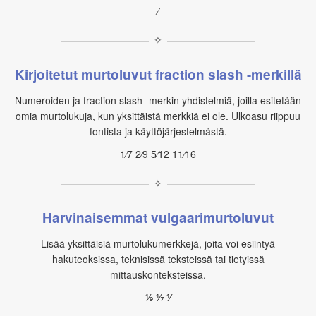
⁄
✧
Kirjoitetut murtoluvut fraction slash -merkillä
Numeroiden ja fraction slash -merkin yhdistelmiä, joilla esitetään
omia murtolukuja, kun yksittäistä merkkiä ei ole. Ulkoasu riippuu
fontista ja käyttöjärjestelmästä.
1⁄7 2⁄9 5⁄12 11⁄16
✧
Harvinaisemmat vulgaarimurtoluvut
Lisää yksittäisiä murtolukumerkkejä, joita voi esiintyä
hakuteoksissa, teknisissä teksteissä tai tietyissä
mittauskonteksteissa.
⅑ ⅐ ⅟