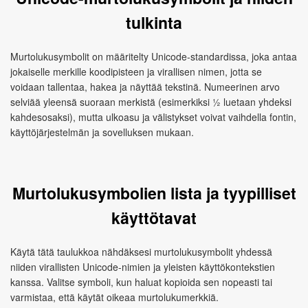
tulkinta
Murtolukusymbolit on määritelty Unicode-standardissa, joka antaa
jokaiselle merkille koodipisteen ja virallisen nimen, jotta se
voidaan tallentaa, hakea ja näyttää tekstinä. Numeerinen arvo
selviää yleensä suoraan merkistä (esimerkiksi ½ luetaan yhdeksi
kahdesosaksi), mutta ulkoasu ja välistykset voivat vaihdella fontin,
käyttöjärjestelmän ja sovelluksen mukaan.
Murtolukusymbolien lista ja tyypilliset
käyttötavat
Käytä tätä taulukkoa nähdäksesi murtolukusymbolit yhdessä
niiden virallisten Unicode-nimien ja yleisten käyttökontekstien
kanssa. Valitse symboli, kun haluat kopioida sen nopeasti tai
varmistaa, että käytät oikeaa murtolukumerkkiä.