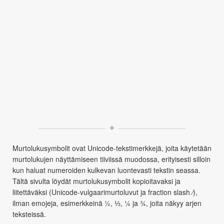
✧
Murtolukusymbolit ovat Unicode-tekstimerkkejä, joita käytetään
murtolukujen näyttämiseen tiiviissä muodossa, erityisesti silloin
kun haluat numeroiden kulkevan luontevasti tekstin seassa.
Tältä sivulta löydät murtolukusymbolit kopioitavaksi ja
liitettäväksi (Unicode-vulgaarimurtoluvut ja fraction slash ⁄),
ilman emojeja, esimerkkeinä ½, ⅓, ¼ ja ¾, joita näkyy arjen
teksteissä.