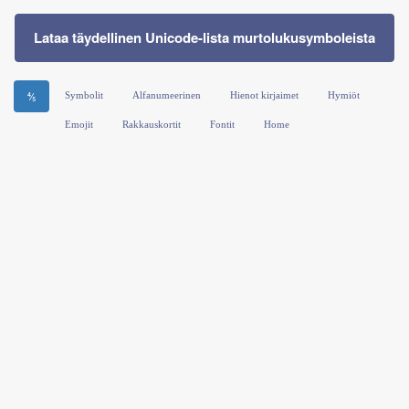
Lataa täydellinen Unicode-lista murtolukusymboleista
Symbolit
Alfanumeerinen
Hienot kirjaimet
Hymiöt
⅘
Emojit
Rakkauskortit
Fontit
Home