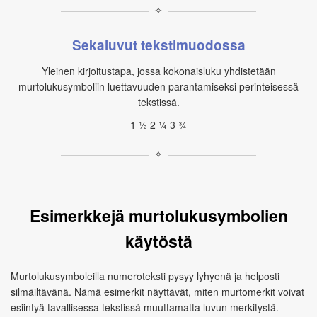
✧
Sekaluvut tekstimuodossa
Yleinen kirjoitustapa, jossa kokonaisluku yhdistetään
murtolukusymboliin luettavuuden parantamiseksi perinteisessä
tekstissä.
1 ½ 2 ¼ 3 ¾
✧
Esimerkkejä murtolukusymbolien
käytöstä
Murtolukusymboleilla numeroteksti pysyy lyhyenä ja helposti
silmäiltävänä. Nämä esimerkit näyttävät, miten murtomerkit voivat
esiintyä tavallisessa tekstissä muuttamatta luvun merkitystä.