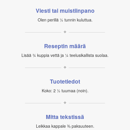
Viesti tai muistiinpano
Olen perillä ½ tunnin kuluttua.
✧
Reseptin määrä
Lisää ¾ kuppia vettä ja ¼ teelusikallista suolaa.
✧
Tuotetiedot
Koko: 2 ½ tuumaa (noin).
✧
Mitta tekstissä
Leikkaa kappale ⅜ paksuuteen.