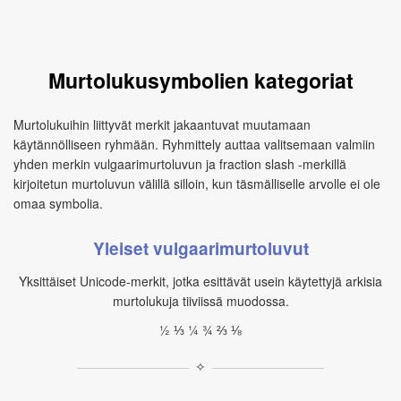
Murtolukusymbolien kategoriat
Murtolukuihin liittyvät merkit jakaantuvat muutamaan
käytännölliseen ryhmään. Ryhmittely auttaa valitsemaan valmiin
yhden merkin vulgaarimurtoluvun ja fraction slash -merkillä
kirjoitetun murtoluvun välillä silloin, kun täsmälliselle arvolle ei ole
omaa symbolia.
Yleiset vulgaarimurtoluvut
Yksittäiset Unicode-merkit, jotka esittävät usein käytettyjä arkisia
murtolukuja tiiviissä muodossa.
½ ⅓ ¼ ¾ ⅔ ⅛
✧