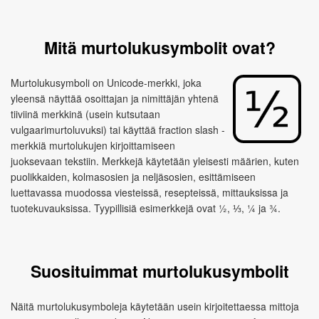
Mitä murtolukusymbolit ovat?
Murtolukusymboli on Unicode-merkki, joka
yleensä näyttää osoittajan ja nimittäjän yhtenä
tiiviinä merkkinä (usein kutsutaan
vulgaarimurtoluvuksi) tai käyttää fraction slash -
merkkiä murtolukujen kirjoittamiseen
juoksevaan tekstiin. Merkkejä käytetään yleisesti määrien, kuten
puolikkaiden, kolmasosien ja neljäsosien, esittämiseen
luettavassa muodossa viesteissä, resepteissä, mittauksissa ja
tuotekuvauksissa. Tyypillisiä esimerkkejä ovat ½, ⅓, ¼ ja ¾.
Suosituimmat murtolukusymbolit
Näitä murtolukusymboleja käytetään usein kirjoitettaessa mittoja