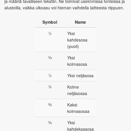
ja määriä tavalliseen tekstiin. Ne toimivat useimmissa fonteissa ja
alustoilla, vaikka ulkoasu voi hieman vaihdella laitteesta riippuen.
Symbol
Name
½
Yksi
kahdesosa
(puoli)
⅓
Yksi
kolmasosa
¼
Yksi neljäsosa
¾
Kolme
neljäsosaa
⅔
Kaksi
kolmasosaa
⅛
Yksi
kahdeksasosa