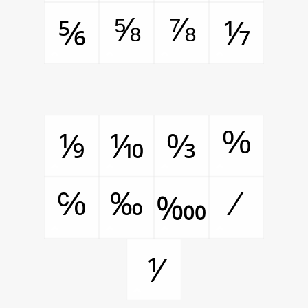
⅝
⅞
⅚
⅐
%
⅑
⅒
↉
℅
‰
⁄
‱
⅟