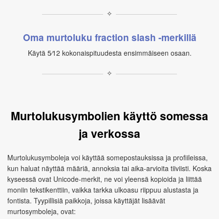
✧
Oma murtoluku fraction slash -merkillä
Käytä 5⁄12 kokonaispituudesta ensimmäiseen osaan.
✧
Murtolukusymbolien käyttö somessa
ja verkossa
Murtolukusymboleja voi käyttää somepostauksissa ja profiileissa,
kun haluat näyttää määriä, annoksia tai aika-arvioita tiiviisti. Koska
kyseessä ovat Unicode-merkit, ne voi yleensä kopioida ja liittää
moniin tekstikenttiin, vaikka tarkka ulkoasu riippuu alustasta ja
fontista. Tyypillisiä paikkoja, joissa käyttäjät lisäävät
murtosymboleja, ovat: