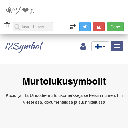
i2Symbol
Toggl
naviga
Murtolukusymbolit
Kopioi ja liitä Unicode-murtolukumerkkejä selkeisiin numeroihin
viesteissä, dokumenteissa ja suunnittelussa