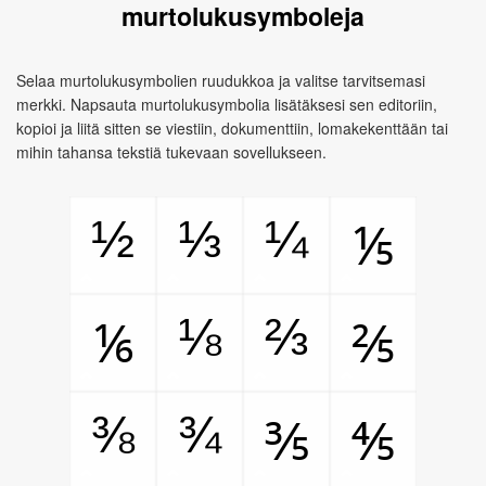
murtolukusymboleja
Selaa murtolukusymbolien ruudukkoa ja valitse tarvitsemasi
merkki. Napsauta murtolukusymbolia lisätäksesi sen editoriin,
kopioi ja liitä sitten se viestiin, dokumenttiin, lomakekenttään tai
mihin tahansa tekstiä tukevaan sovellukseen.
½
⅓
¼
⅕
⅛
⅔
⅙
⅖
⅜
¾
⅗
⅘