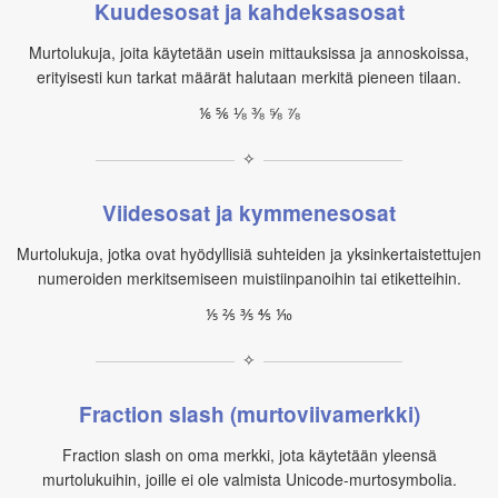
Kuudesosat ja kahdeksasosat
Murtolukuja, joita käytetään usein mittauksissa ja annoskoissa,
erityisesti kun tarkat määrät halutaan merkitä pieneen tilaan.
⅙ ⅚ ⅛ ⅜ ⅝ ⅞
✧
Viidesosat ja kymmenesosat
Murtolukuja, jotka ovat hyödyllisiä suhteiden ja yksinkertaistettujen
numeroiden merkitsemiseen muistiinpanoihin tai etiketteihin.
⅕ ⅖ ⅗ ⅘ ⅒
✧
Fraction slash (murtoviivamerkki)
Fraction slash on oma merkki, jota käytetään yleensä
murtolukuihin, joille ei ole valmista Unicode-murtosymbolia.