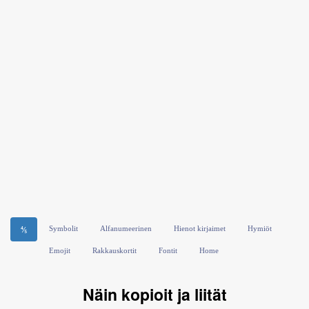
Symbolit
Alfanumeerinen
Hienot kirjaimet
Hymiöt
⅘
Emojit
Rakkauskortit
Fontit
Home
Näin kopioit ja liität