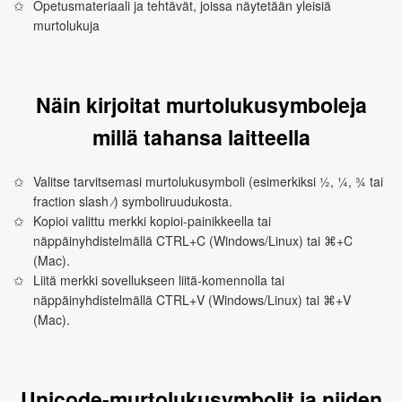
Opetusmateriaali ja tehtävät, joissa näytetään yleisiä
murtolukuja
Näin kirjoitat murtolukusymboleja
millä tahansa laitteella
Valitse tarvitsemasi murtolukusymboli (esimerkiksi ½, ¼, ¾ tai
fraction slash ⁄) symboliruudukosta.
Kopioi valittu merkki kopioi-painikkeella tai
näppäinyhdistelmällä CTRL+C (Windows/Linux) tai ⌘+C
(Mac).
Liitä merkki sovellukseen liitä-komennolla tai
näppäinyhdistelmällä CTRL+V (Windows/Linux) tai ⌘+V
(Mac).
Unicode-murtolukusymbolit ja niiden