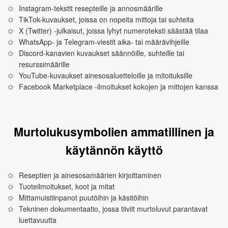
Instagram-tekstit resepteille ja annosmäärille
TikTok-kuvaukset, joissa on nopeita mittoja tai suhteita
X (Twitter) -julkaisut, joissa lyhyt numeroteksti säästää tilaa
WhatsApp- ja Telegram-viestit aika- tai määrävihjeille
Discord-kanavien kuvaukset säännöille, suhteille tai
resurssimäärille
YouTube-kuvaukset ainesosaluetteloille ja mitoituksille
Facebook Marketplace -ilmoitukset kokojen ja mittojen kanssa
Murtolukusymbolien ammatillinen ja
käytännön käyttö
Reseptien ja ainesosamäärien kirjoittaminen
Tuoteilmoitukset, koot ja mitat
Mittamuistiinpanot puutöihin ja käsitöihin
Tekninen dokumentaatio, jossa tiiviit murtoluvut parantavat
luettavuutta