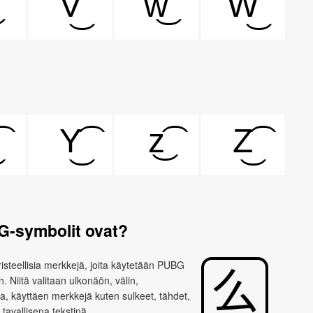
V͜͡
w͜͡
W͜͡
Y͜͡
z͜͡
Z͜͡
G-symbolit ovat?
steellisia merkkejä, joita käytetään PUBG
 Niitä valitaan ulkonäön, välin,
ia, käyttäen merkkejä kuten sulkeet, tähdet,
ää tavallisena tekstinä.