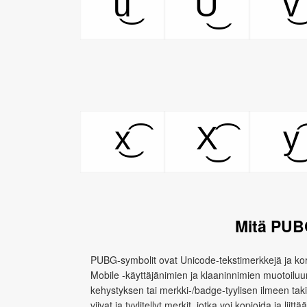
u͜͡
U͜͡
v͜͡
x͜͡
X͜͡
y͜͡
Mitä PUB
PUBG-symbolit ovat Unicode-tekstimerkkejä ja kori
Mobile -käyttäjänimien ja klaaninnimien muotoiluun.
kehystyksen tai merkki-/badge-tyylisen ilmeen tak
viivat ja tyylitellyt merkit, jotka voi kopioida ja liitt