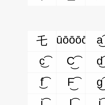
ūōōōō
a͜͡
乇
c͜͡
C͜͡
d͜͡
f͜͡
F͜͡
g͜͡
i͜͡
I͜͡
j͜͡