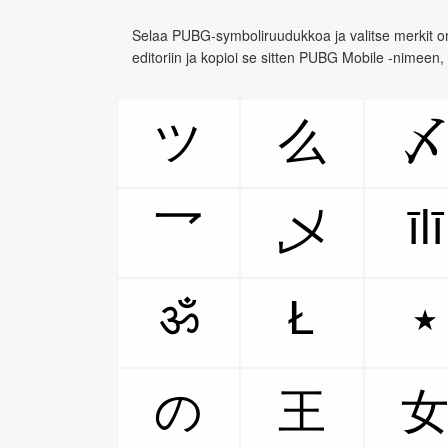
Selaa PUBG-symboliruudukkoa ja valitse merkit om
editoriin ja kopioi se sitten PUBG Mobile -nimeen,
ツ
么
īlī
乛
乄
ॐ
Ł
٭
の
王