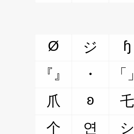
Ø
ɧ
ジ
『』
・
「
ʚ
爪
个
연