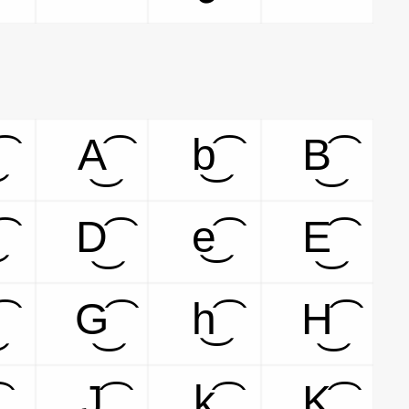
A͜͡
b͜͡
B͜͡
D͜͡
e͜͡
E͜͡
G͜͡
h͜͡
H͜͡
J͜͡
k͜͡
K͜͡