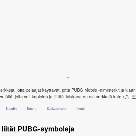
✧
rkkejä, joita pelaajat käyttävät, jotta PUBG Mobile -nimimerkit ja klaan
iöitä, joita voit kopioida ja liittää. Mukana on esimerkkejä kuten 爪, 王
Hymiöt
Emojit
Rakkauskortit
Fontit
a liität PUBG-symboleja