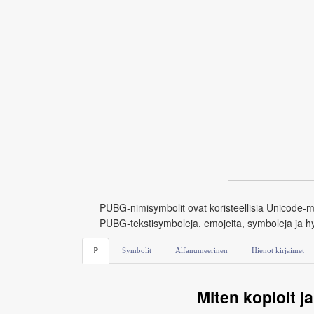
PUBG-nimisymbolit ovat koristeellisia Unicode-me
PUBG-tekstisymboleja, emojeita, symboleja ja hym
ℙ
Symbolit
Alfanumeerinen
Hienot kirjaimet
Miten kopioit j