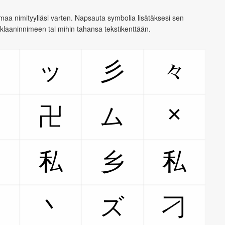
aa nimityyliäsi varten. Napsauta symbolia lisätäksesi sen
 klaaninnimeen tai mihin tahansa tekstikenttään.
〆
ッ
彡
々
×
卍
ム
私
乡
私
女
丶
ズ
刁