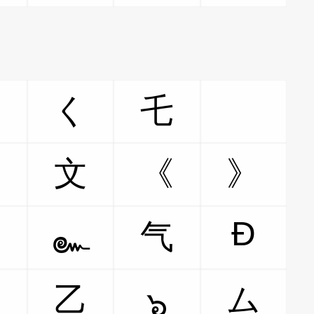
く
乇
ゞ
」
文
《
》
Ð
乇
气
๛
シ
乙
ム
๖