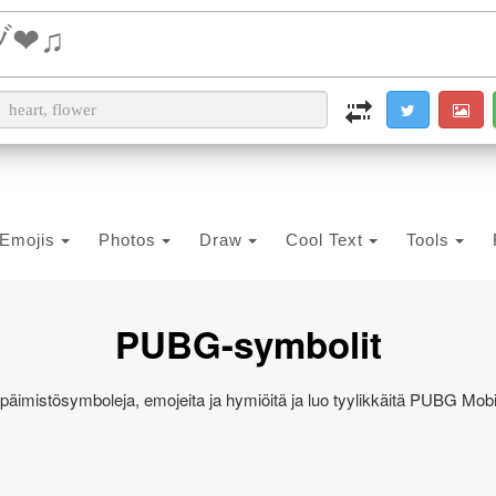
i2PDF
i2IMG
i2OCR
i2TEXT
i2SYMBOL
Emojis
Photos
Draw
Cool Text
Tools
PUBG-symbolit
päimistösymboleja, emojeita ja hymiöitä ja luo tyylikkäitä PUBG Mobi