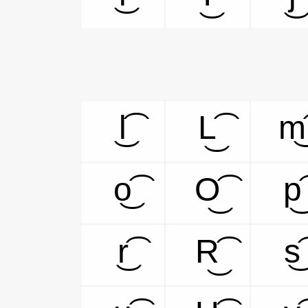
l͜͡
L͜͡
m͜͡
o͜͡
O͜͡
p͜͡
r͜͡
R͜͡
s͜͡