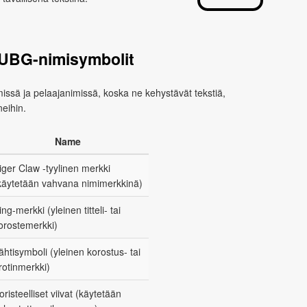
PUBG-nimisymbolit
ssä ja pelaajanimissä, koska ne kehystävät tekstiä,
neihin.
Name
iger Claw -tyylinen merkki
käytetään vahvana nimimerkkinä)
ing-merkki (yleinen titteli- tai
orostemerkki)
ähtisymboli (yleinen korostus- tai
rotinmerkki)
oristeelliset viivat (käytetään