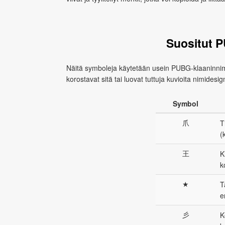
Suositut 
Näitä symboleja käytetään usein PUBG-klaaninnimi
korostavat sitä tai luovat tuttuja kuvioita nimidesig
Symbol
爪
T
(
王
K
k
★
T
e
彡
K