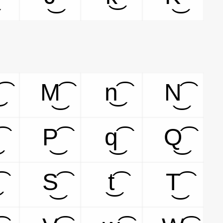
M͜͡
n͜͡
N͜͡
P͜͡
q͜͡
Q͜͡
S͜͡
t͜͡
T͜͡