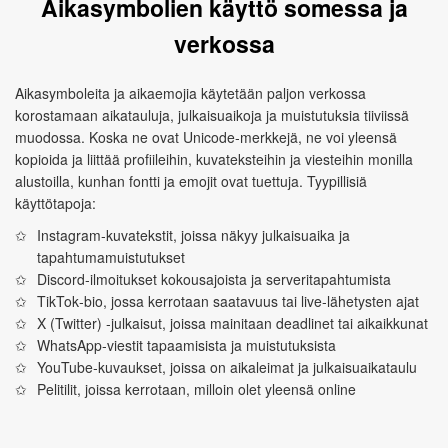
Aikasymbolien käyttö somessa ja
verkossa
Aikasymboleita ja aikaemojia käytetään paljon verkossa
korostamaan aikatauluja, julkaisuaikoja ja muistutuksia tiiviissä
muodossa. Koska ne ovat Unicode‑merkkejä, ne voi yleensä
kopioida ja liittää profiileihin, kuvateksteihin ja viesteihin monilla
alustoilla, kunhan fontti ja emojit ovat tuettuja. Tyypillisiä
käyttötapoja:
Instagram‑kuvatekstit, joissa näkyy julkaisuaika ja
tapahtumamuistutukset
Discord‑ilmoitukset kokousajoista ja serveritapahtumista
TikTok‑bio, jossa kerrotaan saatavuus tai live‑lähetysten ajat
X (Twitter) ‑julkaisut, joissa mainitaan deadlinet tai aikaikkunat
WhatsApp‑viestit tapaamisista ja muistutuksista
YouTube‑kuvaukset, joissa on aikaleimat ja julkaisuaikataulu
Pelitilit, joissa kerrotaan, milloin olet yleensä online