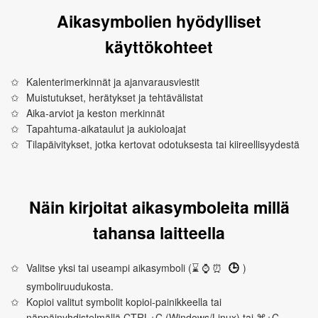
Aikasymbolien hyödylliset
käyttökohteet
Kalenterimerkinnät ja ajanvarausviestit
Muistutukset, herätykset ja tehtävälistat
Aika‑arviot ja keston merkinnät
Tapahtuma‑aikataulut ja aukioloajat
Tilapäivitykset, jotka kertovat odotuksesta tai kiireellisyydestä
Näin kirjoitat aikasymboleita millä
tahansa laitteella
Valitse yksi tai useampi aikasymboli (⌛ ⌚ ⏰
)
🕒
symboliruudukosta.
Kopioi valitut symbolit kopioi‑painikkeella tai
näppäinyhdistelmällä CTRL+C (Windows/Linux) tai ⌘+C