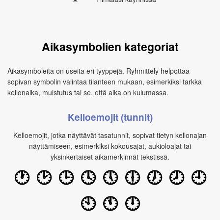
Aikasymbolien kategoriat
Aikasymboleita on useita eri tyyppejä. Ryhmittely helpottaa
sopivan symbolin valintaa tilanteen mukaan, esimerkiksi tarkka
kellonaika, muistutus tai se, että aika on kulumassa.
Kelloemojit (tunnit)
Kelloemojit, jotka näyttävät tasatunnit, sopivat tietyn kellonajan
näyttämiseen, esimerkiksi kokousajat, aukioloajat tai
yksinkertaiset aikamerkinnät tekstissä.
🕐
🕑
🕒
🕓
🕔
🕕
🕖
🕗
🕘
🕙
🕚
🕛