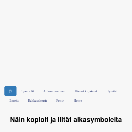
⏰
Symbolit
Alfanumeerinen
Hienot kirjaimet
Hymiöt
Emojit
Rakkauskortit
Fontit
Home
Näin kopioit ja liität aikasymboleita