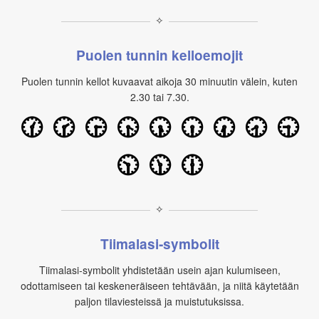
✧
Puolen tunnin kelloemojit
Puolen tunnin kellot kuvaavat aikoja 30 minuutin välein, kuten
2.30 tai 7.30.
🕜
🕝
🕞
🕟
🕠
🕡
🕢
🕣
🕤
🕥
🕦
🕧
✧
Tiimalasi‑symbolit
Tiimalasi‑symbolit yhdistetään usein ajan kulumiseen,
odottamiseen tai keskeneräiseen tehtävään, ja niitä käytetään
paljon tilaviesteissä ja muistutuksissa.