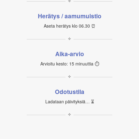
✧
Herätys / aamumuistio
Aseta herätys klo 06.30 ⏰
✧
Aika‑arvio
Arvioitu kesto: 15 minuuttia ⏱
✧
Odotustila
Ladataan päivityksiä… ⏳
✧