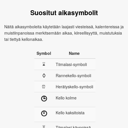
Suositut aikasymbolit
Näitä aikasymboleita käytetään laajasti viesteissä, kalentereissa ja
muistiinpanoissa merkitsemään aikaa, kiireellisyyttä, muistutuksia
tai tiettyä kellonaikaa.
Symbol
Name
⌛
Tiimalasi‑symboli
⌚
Rannekello‑symboli
⏰
Herätyskello‑symboli
Kello kolme
🕒
Kello kaksitoista
🕛
⏳
Tiimalasi käynnissä