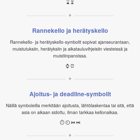
⌛ ⏳
✧
Rannekello ja herätyskello
Rannekello‑ ja herätyskello‑symbolit sopivat ajanseurantaan,
muistutuksiin, herätyksiin ja aikatauluvihjeisiin viesteissä ja
muistiinpanoissa.
⌚ ⏰
✧
Ajoitus‑ ja deadline‑symbolit
Näillä symboleilla merkitään ajoitusta, lähtölaskentaa tai sitä, että
asia on aikaan sidottu, ilman tarkkaa kellonaikaa.
⏱ ⏲ ⏮ ⏭
✧