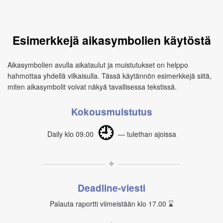
Esimerkkejä aikasymbolien käytöstä
Aikasymbolien avulla aikataulut ja muistutukset on helppo
hahmottaa yhdellä vilkaisulla. Tässä käytännön esimerkkejä siitä,
miten aikasymbolit voivat näkyä tavallisessa tekstissä.
Kokousmuistutus
🕘
Daily klo 09.00
— tulethan ajoissa
✧
Deadline‑viesti
Palauta raportti viimeistään klo 17.00 ⌛