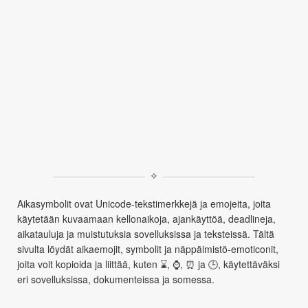
✧
Aikasymbolit ovat Unicode‑tekstimerkkejä ja emojeita, joita
käytetään kuvaamaan kellonaikoja, ajankäyttöä, deadlineja,
aikatauluja ja muistutuksia sovelluksissa ja teksteissä. Tältä
sivulta löydät aikaemojit, symbolit ja näppäimistö‑emoticonit,
joita voit kopioida ja liittää, kuten ⌛, ⌚, ⏰ ja 🕒, käytettäväksi
eri sovelluksissa, dokumenteissa ja somessa.