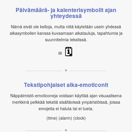
Päivämäärä‑ ja kalenterisymbolit ajan
yhteydessä
Nämä eivät ole kelloja, mutta niitä käytetään usein yhdessä
aikasymbolien kanssa kuvaamaan aikatauluja, tapahtumia ja
suunnitelmia tekstissä.
🗓
📅
✧
Tekstipohjaiset aika‑emoticonit
Näppäimistö‑emoticoneja voidaan käyttää ajan visuaalisena
merkkinä pelkkää tekstiä sisältävissä ympäristöissä, joissa
emojeita ei haluta tai ei tueta.
(time) (alarm) (clock)
✧