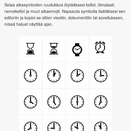
Selaa aikasymbolien ruudukkoa löytääksesi kellot, tiimalasit,
rannekellot ja muut aikaemojit. Napsauta symbolia lisätäksesi sen
editoriin ja kopioi se sitten viestiin, dokumenttiin tai sovellukseen,
missä haluat näyttää ajan.
⏰
⌛
⏳
⌚
🕛
🕐
🕑
🕒
🕓
🕔
🕕
🕖
🕗
🕘
🕙
🕚