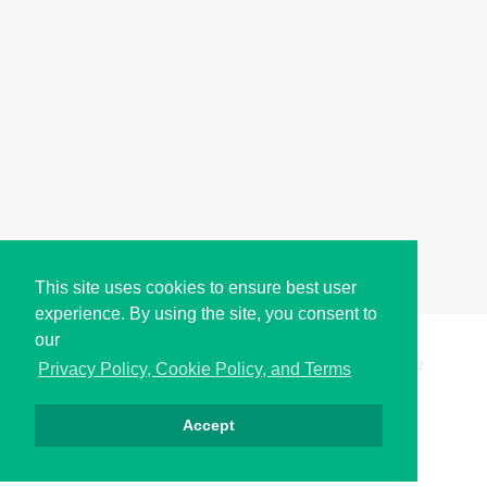
This site uses cookies to ensure best user
experience. By using the site, you consent to
our
Copyright © i2Symbol 2011-2026,
Sciweavers LLC
, USA.
192
Privacy Policy, Cookie Policy, and Terms
Accept
Privacy
Cookies
Terms
Contact
About