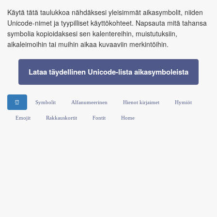
Käytä tätä taulukkoa nähdäksesi yleisimmät aikasymbolit, niiden
Unicode‑nimet ja tyypilliset käyttökohteet. Napsauta mitä tahansa
symbolia kopioidaksesi sen kalentereihin, muistutuksiin,
aikaleimoihin tai muihin aikaa kuvaaviin merkintöihin.
Lataa täydellinen Unicode‑lista aikasymboleista
⏰
Symbolit
Alfanumeerinen
Hienot kirjaimet
Hymiöt
Emojit
Rakkauskortit
Fontit
Home