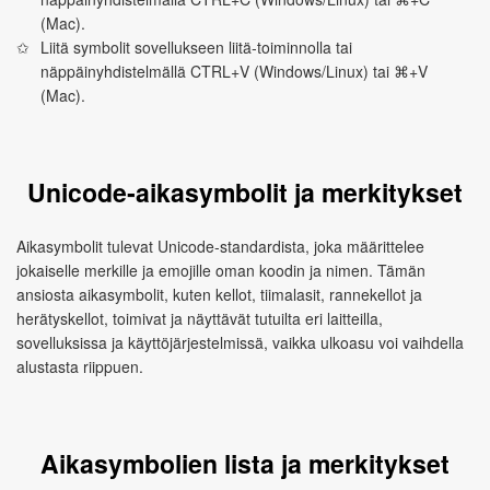
(Mac).
Liitä symbolit sovellukseen liitä‑toiminnolla tai
näppäinyhdistelmällä CTRL+V (Windows/Linux) tai ⌘+V
(Mac).
Unicode‑aikasymbolit ja merkitykset
Aikasymbolit tulevat Unicode‑standardista, joka määrittelee
jokaiselle merkille ja emojille oman koodin ja nimen. Tämän
ansiosta aikasymbolit, kuten kellot, tiimalasit, rannekellot ja
herätyskellot, toimivat ja näyttävät tutuilta eri laitteilla,
sovelluksissa ja käyttöjärjestelmissä, vaikka ulkoasu voi vaihdella
alustasta riippuen.
Aikasymbolien lista ja merkitykset