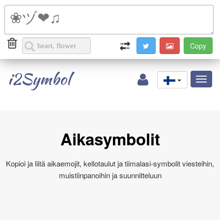
i2Symbol
Toggl
naviga
Aikasymbolit
Kopioi ja liitä aikaemojit, kellotaulut ja tiimalasi‑symbolit viesteihin,
muistiinpanoihin ja suunnitteluun