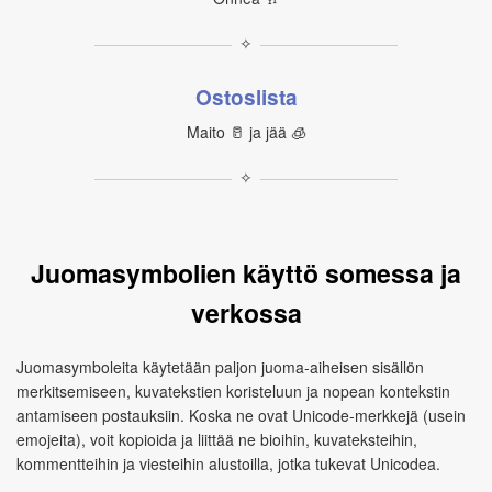
✧
Ostoslista
Maito 🥛 ja jää 🧊
✧
Juomasymbolien käyttö somessa ja
verkossa
Juomasymboleita käytetään paljon juoma‑aiheisen sisällön
merkitsemiseen, kuvatekstien koristeluun ja nopean kontekstin
antamiseen postauksiin. Koska ne ovat Unicode‑merkkejä (usein
emojeita), voit kopioida ja liittää ne bioihin, kuvateksteihin,
kommentteihin ja viesteihin alustoilla, jotka tukevat Unicodea.