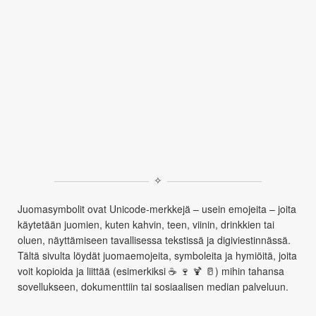
✧
Juomasymbolit ovat Unicode‑merkkejä – usein emojeita – joita
käytetään juomien, kuten kahvin, teen, viinin, drinkkien tai
oluen, näyttämiseen tavallisessa tekstissä ja digiviestinnässä.
Tältä sivulta löydät juomaemojeita, symboleita ja hymiöitä, joita
voit kopioida ja liittää (esimerkiksi ☕ 🍷 🍹 🥛) mihin tahansa
sovellukseen, dokumenttiin tai sosiaalisen median palveluun.