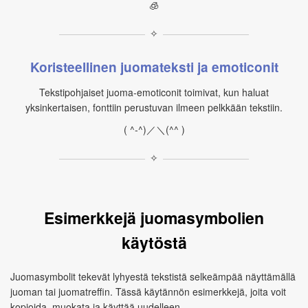
🧊
✧
Koristeellinen juomateksti ja emoticonit
Tekstipohjaiset juoma‑emoticonit toimivat, kun haluat
yksinkertaisen, fonttiin perustuvan ilmeen pelkkään tekstiin.
( ^-^)／＼(^^ )
✧
Esimerkkejä juomasymbolien
käytöstä
Juomasymbolit tekevät lyhyestä tekstistä selkeämpää näyttämällä
juoman tai juomatreffin. Tässä käytännön esimerkkejä, joita voit
kopioida, muokata ja käyttää uudelleen.