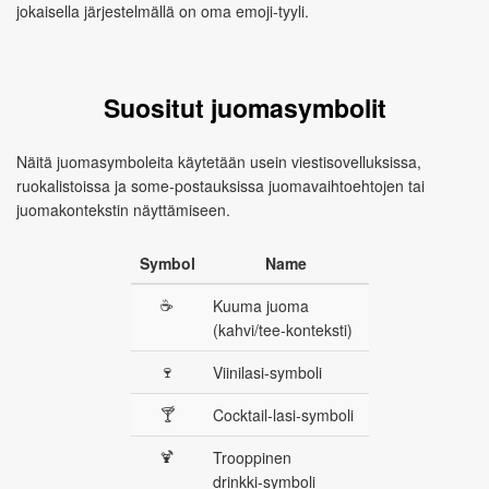
jokaisella järjestelmällä on oma emoji‑tyyli.
Suositut juomasymbolit
Näitä juomasymboleita käytetään usein viestisovelluksissa,
ruokalistoissa ja some‑postauksissa juomavaihtoehtojen tai
juomakontekstin näyttämiseen.
Symbol
Name
☕
Kuuma juoma
(kahvi/tee‑konteksti)
🍷
Viinilasi‑symboli
🍸
Cocktail‑lasi‑symboli
🍹
Trooppinen
drinkki‑symboli