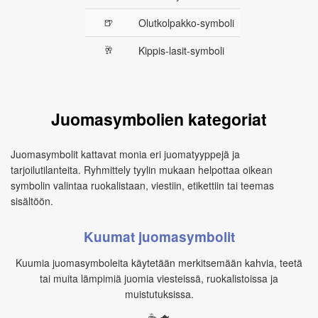
🍺
Olutkolpakko‑symboli
🥂
Kippis‑lasit‑symboli
Juomasymbolien kategoriat
Juomasymbolit kattavat monia eri juomatyyppejä ja
tarjoilutilanteita. Ryhmittely tyylin mukaan helpottaa oikean
symbolin valintaa ruokalistaan, viestiin, etikettiin tai teemas
sisältöön.
Kuumat juomasymbolit
Kuumia juomasymboleita käytetään merkitsemään kahvia, teetä
tai muita lämpimiä juomia viesteissä, ruokalistoissa ja
muistutuksissa.
☕ 🫖