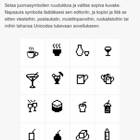
Selaa juomasymbolien ruudukkoa ja valitse sopiva kuvake.
Napsauta symbolia lisätäksesi sen editoriin, ja kopioi ja liitä se
sitten viesteihin, postauksiin, muistiinpanoihin, ruokalistoihin tai
mihin tahansa Unicodea tukevaan sovellukseen.
🍵
🍶
🍷
☕
🍹
🍺
🍻
🍸
🥂
🥃
🥤
🧋
🧃
🧉
🧊
🍼