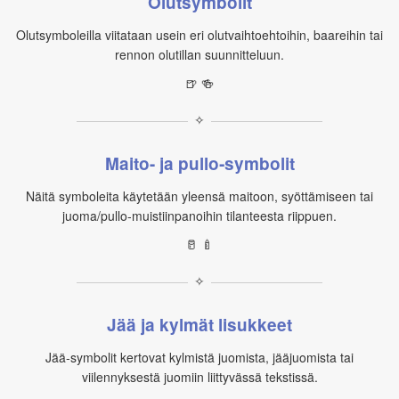
Olutsymbolit
Olutsymboleilla viitataan usein eri olutvaihtoehtoihin, baareihin tai
rennon olutillan suunnitteluun.
🍺 🍻
✧
Maito- ja pullo‑symbolit
Näitä symboleita käytetään yleensä maitoon, syöttämiseen tai
juoma/pullo‑muistiinpanoihin tilanteesta riippuen.
🥛 🍼
✧
Jää ja kylmät lisukkeet
Jää‑symbolit kertovat kylmistä juomista, jääjuomista tai
viilennyksestä juomiin liittyvässä tekstissä.