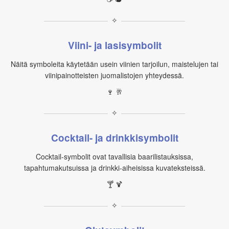
✧
Viini- ja lasisymbolit
Näitä symboleita käytetään usein viinien tarjoilun, maistelujen tai
viinipainotteisten juomalistojen yhteydessä.
🍷 🥂
✧
Cocktail- ja drinkkisymbolit
Cocktail‑symbolit ovat tavallisia baarilistauksissa,
tapahtumakutsuissa ja drinkki‑aiheisissa kuvateksteissä.
🍸 🍹
✧