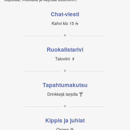
Chat‑viesti
Kahvi klo 15 ☕
✧
Ruokalistarivi
Taloviini 🍷
✧
Tapahtumakutsu
Drinkkejä tarjolla 🍸
✧
Kippis ja juhlat
Onnea 🥂