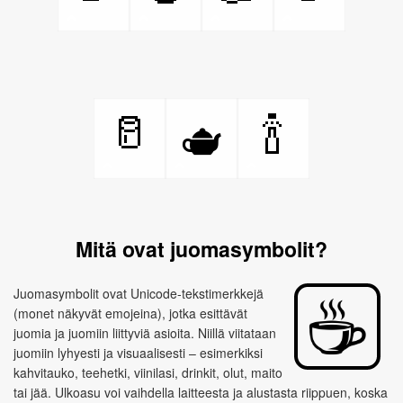
🥛
🍾
🫖
Mitä ovat juomasymbolit?
Juomasymbolit ovat Unicode‑tekstimerkkejä
(monet näkyvät emojeina), jotka esittävät
juomia ja juomiin liittyviä asioita. Niillä viitataan
juomiin lyhyesti ja visuaalisesti – esimerkiksi
kahvitauko, teehetki, viinilasi, drinkit, olut, maito
tai jää. Ulkoasu voi vaihdella laitteesta ja alustasta riippuen, koska