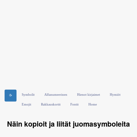
Symbolit
Alfanumeerinen
Hienot kirjaimet
Hymiöt
☕
Emojit
Rakkauskortit
Fontit
Home
Näin kopioit ja liität juomasymboleita