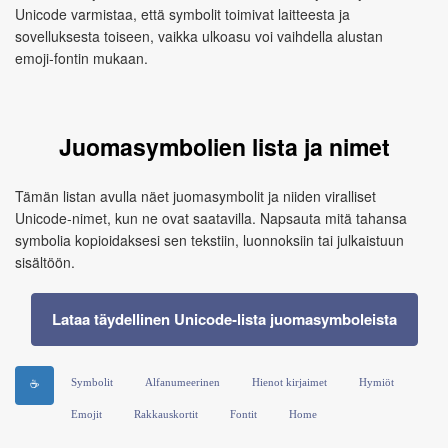
Unicode varmistaa, että symbolit toimivat laitteesta ja
sovelluksesta toiseen, vaikka ulkoasu voi vaihdella alustan
emoji‑fontin mukaan.
Juomasymbolien lista ja nimet
Tämän listan avulla näet juomasymbolit ja niiden viralliset
Unicode‑nimet, kun ne ovat saatavilla. Napsauta mitä tahansa
symbolia kopioidaksesi sen tekstiin, luonnoksiin tai julkaistuun
sisältöön.
Lataa täydellinen Unicode‑lista juomasymboleista
Symbolit
Alfanumeerinen
Hienot kirjaimet
Hymiöt
☕
Emojit
Rakkauskortit
Fontit
Home