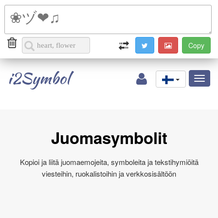
i2Symbol
Toggl
naviga
Juomasymbolit
Kopioi ja liitä juomaemojeita, symboleita ja tekstihymiöitä
viesteihin, ruokalistoihin ja verkkosisältöön