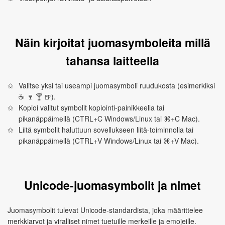
Näin kirjoitat juomasymboleita millä
tahansa laitteella
Valitse yksi tai useampi juomasymboli ruudukosta (esimerkiksi
☕ 🍷 🍸 🍺).
Kopioi valitut symbolit kopiointi‑painikkeella tai
pikanäppäimellä (CTRL+C Windows/Linux tai ⌘+C Mac).
Liitä symbolit haluttuun sovellukseen liitä‑toiminnolla tai
pikanäppäimellä (CTRL+V Windows/Linux tai ⌘+V Mac).
Unicode‑juomasymbolit ja nimet
Juomasymbolit tulevat Unicode‑standardista, joka määrittelee
merkkiarvot ja viralliset nimet tuetuille merkeille ja emojeille.