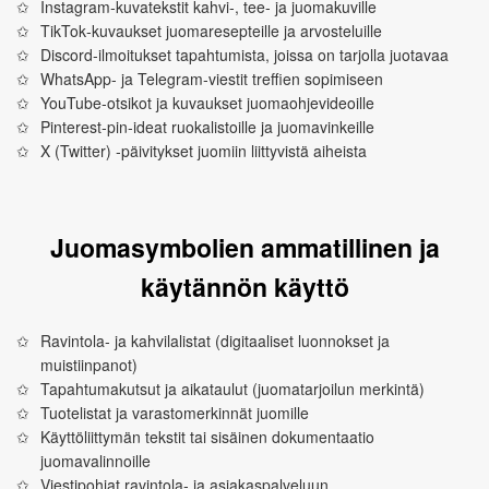
Instagram‑kuvatekstit kahvi‑, tee‑ ja juomakuville
TikTok‑kuvaukset juomaresepteille ja arvosteluille
Discord‑ilmoitukset tapahtumista, joissa on tarjolla juotavaa
WhatsApp‑ ja Telegram‑viestit treffien sopimiseen
YouTube‑otsikot ja kuvaukset juomaohjevideoille
Pinterest‑pin‑ideat ruokalistoille ja juomavinkeille
X (Twitter) ‑päivitykset juomiin liittyvistä aiheista
Juomasymbolien ammatillinen ja
käytännön käyttö
Ravintola‑ ja kahvilalistat (digitaaliset luonnokset ja
muistiinpanot)
Tapahtumakutsut ja aikataulut (juomatarjoilun merkintä)
Tuotelistat ja varastomerkinnät juomille
Käyttöliittymän tekstit tai sisäinen dokumentaatio
juomavalinnoille
Viestipohjat ravintola‑ ja asiakaspalveluun