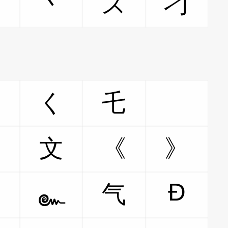
女
丶
ズ
刁
く
乇
ゞ
」
文
《
》
Ð
乇
气
๛