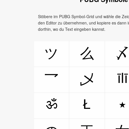
Stöbere im PUBG Symbol-Grid und wähle die Zeich
den Editor zu übernehmen, und kopiere es dann
dorthin, wo du Text eingeben kannst.
ツ
么
īlī
乛
乄
ॐ
Ł
٭