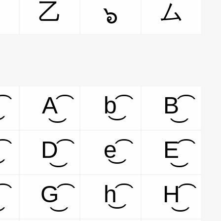
シ
乙
ム
๖
A͜͡
b͜͡
B͜͡
D͜͡
e͜͡
E͜͡
G͜͡
h͜͡
H͜͡