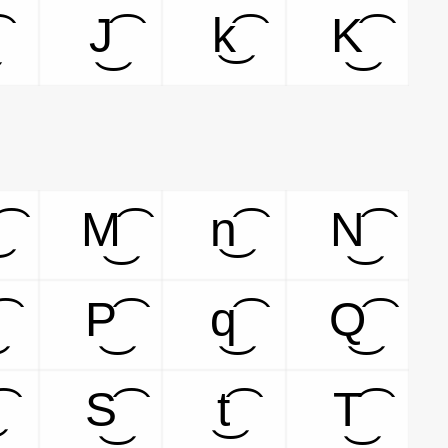
J͜͡
k͜͡
K͜͡
M͜͡
n͜͡
N͜͡
P͜͡
q͜͡
Q͜͡
S͜͡
t͜͡
T͜͡