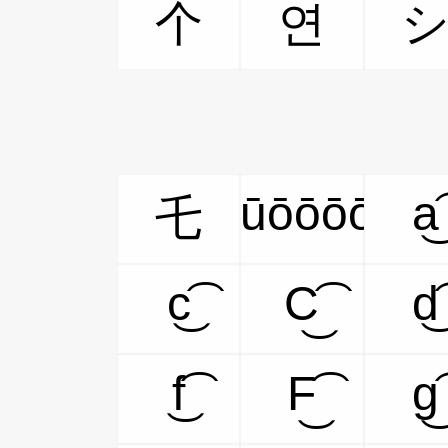
个
연
ūōōōō
a͜͡
乇
c͜͡
C͜͡
d͜͡
f͜͡
F͜͡
g͜͡