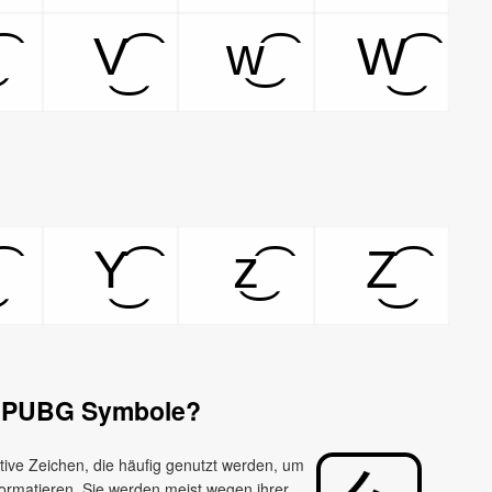
V͜͡
w͜͡
W͜͡
Y͜͡
z͜͡
Z͜͡
 PUBG Symbole?
ve Zeichen, die häufig genutzt werden, um
matieren. Sie werden meist wegen ihrer