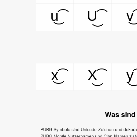
u͜͡
U͜͡
v͜͡
x͜͡
X͜͡
y͜͡
Was sind
PUBG Symbole sind Unicode-Zeichen und dekorati
PUBG Mobile Nutzernamen und Clan-Namen zu for