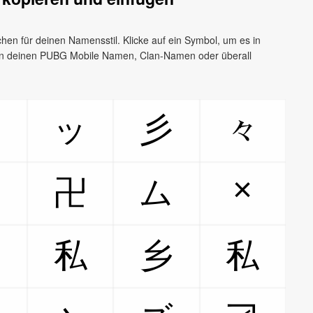
en für deinen Namensstil. Klicke auf ein Symbol, um es in
 in deinen PUBG Mobile Namen, Clan-Namen oder überall
〆
ッ
彡
々
×
卍
ム
私
乡
私