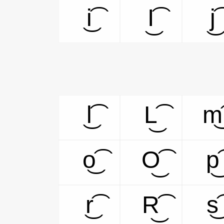
i͜͡
I͜͡
j͜͡
l͜͡
L͜͡
m͜͡
o͜͡
O͜͡
p͜͡
r͜͡
R͜͡
s͜͡