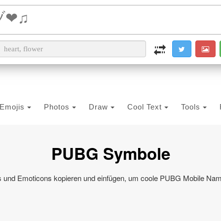
i2PDF
i2IMG
i2OCR
i2TEXT
i2SYMBOL
Emojis
Photos
Draw
Cool Text
Tools
PUBG Symbole
 und Emoticons kopieren und einfügen, um coole PUBG Mobile Nam