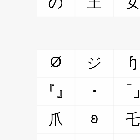
の
王
Ø
ɧ
ジ
『』
・
「
ʚ
爪