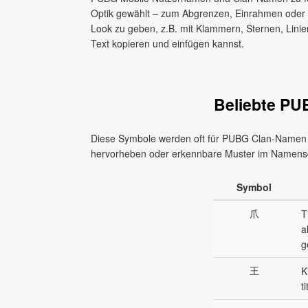
Optik gewählt – zum Abgrenzen, Einrahmen oder
Look zu geben, z.B. mit Klammern, Sternen, Linien
Text kopieren und einfügen kannst.
Beliebte P
Diese Symbole werden oft für PUBG Clan-Namen u
hervorheben oder erkennbare Muster im Namensd
Symbol
爪
T
a
g
王
K
t