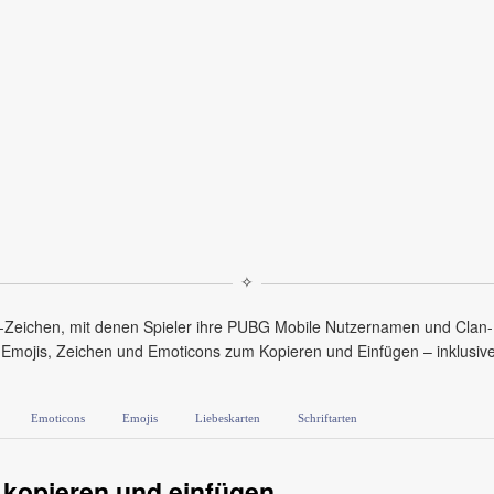
✧
ichen, mit denen Spieler ihre PUBG Mobile Nutzernamen und Clan-Nam
Emojis, Zeichen und Emoticons zum Kopieren und Einfügen – inklusive 
Emoticons
Emojis
Liebeskarten
Schriftarten
kopieren und einfügen