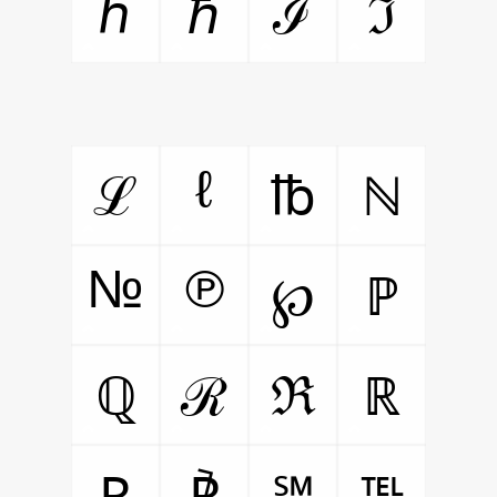
ℎ
ℏ
ℐ
ℑ
ℓ
ℒ
℔
ℕ
№
℗
℘
ℙ
ℚ
ℛ
ℜ
ℝ
℞
℟
℠
℡