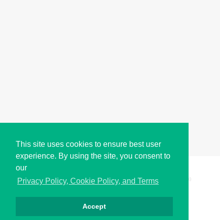
This site uses cookies to ensure best user
experience. By using the site, you consent to
our
Copyright © i2Symbol 2011-2026,
Sciweavers LLC
, USA.
200
Privacy Policy, Cookie Policy, and Terms
Accept
Privacy
Cookies
Terms
Contact
About