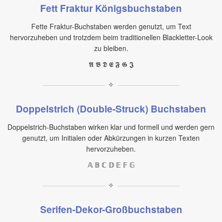
Fett Fraktur Königsbuchstaben
Fette Fraktur-Buchstaben werden genutzt, um Text
hervorzuheben und trotzdem beim traditionellen Blackletter-Look
zu bleiben.
𝕬 𝕭 𝕯 𝕰 𝕱 𝕲 𝕵
✧
Doppelstrich (Double-Struck) Buchstaben
Doppelstrich-Buchstaben wirken klar und formell und werden gern
genutzt, um Initialen oder Abkürzungen in kurzen Texten
hervorzuheben.
𝔸 𝔹 ℂ 𝔻 𝔼 𝔽 𝔾
✧
Serifen-Dekor-Großbuchstaben