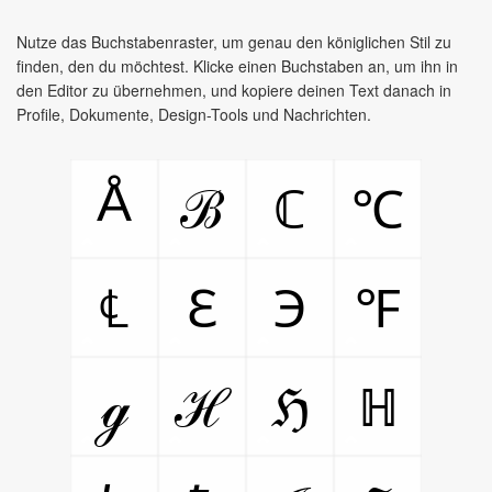
Nutze das Buchstabenraster, um genau den königlichen Stil zu
finden, den du möchtest. Klicke einen Buchstaben an, um ihn in
den Editor zu übernehmen, und kopiere deinen Text danach in
Profile, Dokumente, Design-Tools und Nachrichten.
Å
ℬ
ℂ
℃
℄
ℇ
℈
℉
ℊ
ℋ
ℌ
ℍ