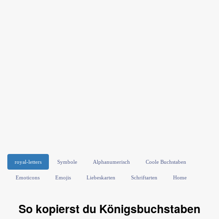
royal-letters
Symbole
Alphanumerisch
Coole Buchstaben
Emoticons
Emojis
Liebeskarten
Schriftarten
Home
So kopierst du Königsbuchstaben