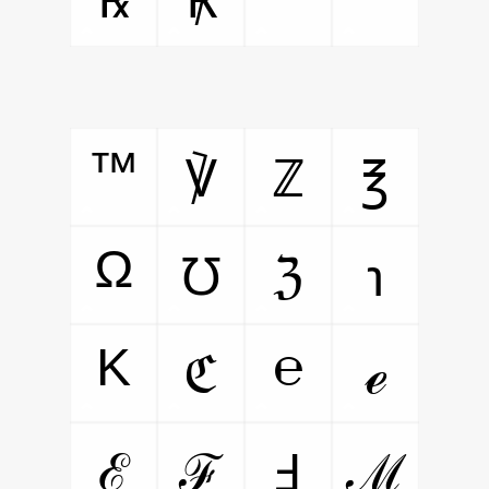
™
℣
ℤ
℥
Ω
℧
ℨ
℩
K
℮
ℭ
ℯ
ℰ
ℱ
Ⅎ
ℳ