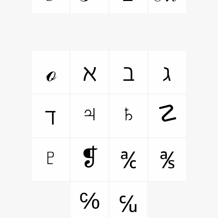
ℴ
ℵ
ℶ
ℷ
♃
♄
☡
ℸ
♇
❡
℀
℁
℅
℆