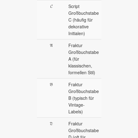
𝓒
Script
Großbuchstabe
C (häufig für
dekorative
Initialen)
𝔄
Fraktur
Großbuchstabe
A (für
klassischen,
formellen Stil)
𝔅
Fraktur
Großbuchstabe
B (typisch für
Vintage-
Labels)
𝔇
Fraktur
Großbuchstabe
D (oft für