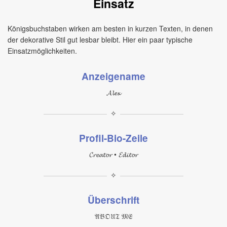
Einsatz
Königsbuchstaben wirken am besten in kurzen Texten, in denen
der dekorative Stil gut lesbar bleibt. Hier ein paar typische
Einsatzmöglichkeiten.
Anzeigename
𝓐𝓵𝓮𝔁
✧
Profil-Bio-Zeile
𝓒𝓻𝓮𝓪𝓽𝓸𝓻 • 𝓔𝓭𝓲𝓽𝓸𝓻
✧
Überschrift
𝔄𝔅𝔒𝔘𝔗 𝔐𝔈