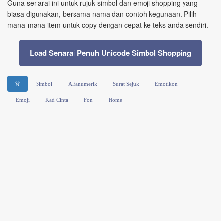
Guna senarai ini untuk rujuk simbol dan emoji shopping yang
biasa digunakan, bersama nama dan contoh kegunaan. Pilih
mana‑mana item untuk copy dengan cepat ke teks anda sendiri.
Load Senarai Penuh Unicode Simbol Shopping
👗
Simbol
Alfanumerik
Surat Sejuk
Emotikon
Emoji
Kad Cinta
Fon
Home