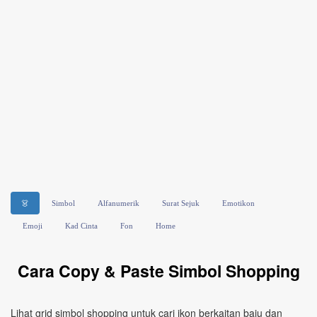
👗
Simbol
Alfanumerik
Surat Sejuk
Emotikon
Emoji
Kad Cinta
Fon
Home
Cara Copy & Paste Simbol Shopping
Lihat grid simbol shopping untuk cari ikon berkaitan baju dan