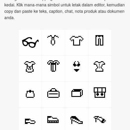
kedai. Klik mana‑mana simbol untuk letak dalam editor, kemudian
copy dan paste ke teks, caption, chat, nota produk atau dokumen
anda.
👔
👕
👖
👓
👗
👘
👙
👚
👛
👜
👝
🎒
👞
👟
👠
👡