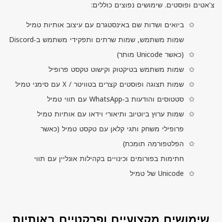
צ'אטים ופוסטים. שימושים נפוצים כוללים:
ביואים ושדות שם באינסטגרם עם עיצוב אותיות טמיל
שמות משתמש, שמות שרתים ותפקידי משתמש ב‑
Discord
(כאשר
Unicode
מותר)
שמות משתמש בטיקטוק וקישוט טקסט פרופיל
שמות תצוגה ופוסטים קצרים בטוויטר /
X
עם סימני טמיל
סטטוסים והודעות ב‑
WhatsApp
עם תווי טמיל
שמות ערוץ ביוטיוב ותיאורי וידאו עם אותיות טמיל
פרופילי משחק ותגי קלאן עם טקסט טמיל (כאשר
הפלטפורמה תומכת)
חתימות בפורומים וכינויים בקהילות אונליין עם תווי
Unicode
של טמיל
שימושים מקצועיים ופרקטיים באותיות