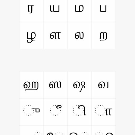
ர
ய
ம
ப
ழ
ள
ல
ற
ஹ
ஸ
ஷ
வ
ு
ீ
ி
ா