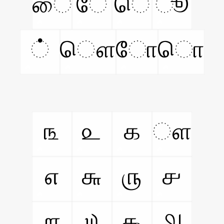
ை
ே
ெ
ூ
்
ௌ
ோ
ொ
௩
௨
௧
ௗ
௭
௬
௫
௪
௱
௰
௯
௮