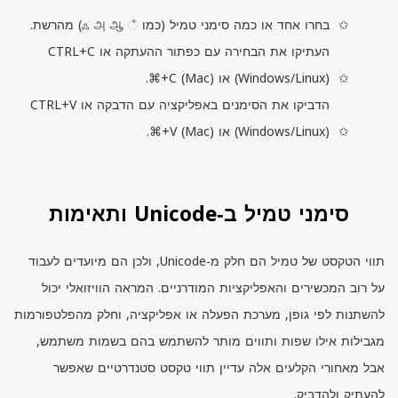
בחרו אחד או כמה סימני טמיל (כמו ஂ ஃ அ ஆ) מהרשת.
העתיקו את הבחירה עם כפתור ההעתקה או
CTRL+C
) או ‎⌘+
Windows/Linux
(
).
Mac
(
C
הדביקו את הסימנים באפליקציה עם הדבקה או
CTRL+V
) או ‎⌘+
Windows/Linux
(
).
Mac
(
V
סימני טמיל ב‑Unicode ותאימות
תווי הטקסט של טמיל הם חלק מ‑
Unicode
, ולכן הם מיועדים לעבוד
על רוב המכשירים והאפליקציות המודרניים. המראה הוויזואלי יכול
להשתנות לפי גופן, מערכת הפעלה או אפליקציה, וחלק מהפלטפורמות
מגבילות אילו שפות ותווים מותר להשתמש בהם בשמות משתמש,
אבל מאחורי הקלעים אלה עדיין תווי טקסט סטנדרטיים שאפשר
להעתיק ולהדביק.