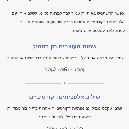
אפשר להשתמש באותיות טמיל לבד למראה נקי או לשלב אותן עם
אלפביתים דקורטיביים אחרים כדי ליצור טקסט מותאם אישית
לפרופילים ולטקסט ארט פשוט.
שמות מעוצבים רק בטמיל
שמרו על מראה אחיד על ידי שימוש בתווי טמיל בכל השם או התווית.
அஆஇ • அஇஉ • ஃஅஆ
✧
שילוב אלפביתים דקורטיביים
שלבו טקסט טמיל עם אותיות דקורטיביות אחרות כדי ליצור ניגודיות
לשמות פרופיל ולטקסט יצירתי.
அxᗴ • ஃᗴ᙭ • আஅᗝ