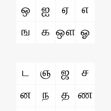
ஒ
ஐ
ஏ
எ
ங
க
ஔ
ஓ
ட
ஞ
ஜ
ச
ன
ந
த
ண