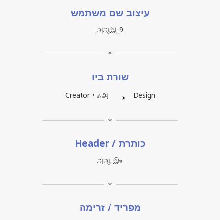
עיצוב שם משתמש
அஆஇ_9
✧
שורת ביו
→
Creator • ஃஅ
Design
✧
כותרת / Header
அஆ இஉ
✧
מפריד / זרימה