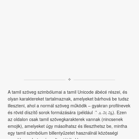
✧
A tamil szöveg szimbólumai a tamil Unicode ábécé részei, és
olyan karaktereket tartalmaznak, amelyeket bárhová be tudsz
illeszteni, ahol a normál szöveg működik – gyakran profilnevek
és rövid díszítő sorok formázására (például ஂ ஃ அ ஆ). Ezen
az oldalon csak tamil szövegkarakterek vannak (nincsenek
emojik), amelyeket úgy másolhatsz és illeszthetsz be, mintha
egy tamil szimbólum billentyűzetet használnál közösségi