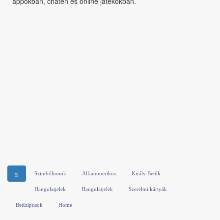
appokban, chaten és online játékokban.
ஜ
Szimbólumok
Alfanumerikus
Király Betűk
Hangulatjelek
Hangulatjelek
Szerelmi kártyák
Betűtípusok
Home