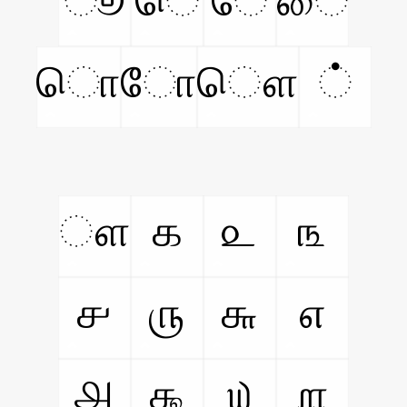
ூ
ெ
ே
ை
ொ
ோ
ௌ
்
ௗ
௧
௨
௩
௪
௫
௬
௭
௮
௯
௰
௱