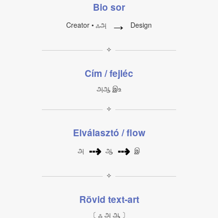
Bio sor
→
Creator • ஃஅ
Design
✧
Cím / fejléc
அஆ இஉ
✧
Elválasztó / flow
⇢
⇢
அ
ஆ
இ
✧
Rövid text‑art
〔 ஃ அ ஆ 〕