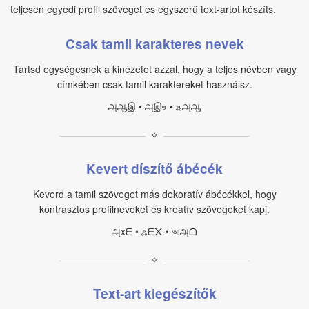
teljesen egyedi profil szöveget és egyszerű text‑artot készíts.
Csak tamil karakteres nevek
Tartsd egységesnek a kinézetet azzal, hogy a teljes névben vagy
címkében csak tamil karaktereket használsz.
அஆஇ • அஇஉ • ஃஅஆ
✧
Kevert díszítő ábécék
Keverd a tamil szöveget más dekoratív ábécékkel, hogy
kontrasztos profilneveket és kreatív szövegeket kapj.
அxᗴ • ஃᗴ᙭ • আஅᗝ
✧
Text‑art kiegészítők