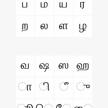
ப
ம
ய
ர
ற
ல
ள
ழ
வ
ஷ
ஸ
ஹ
ா
ி
ீ
ு