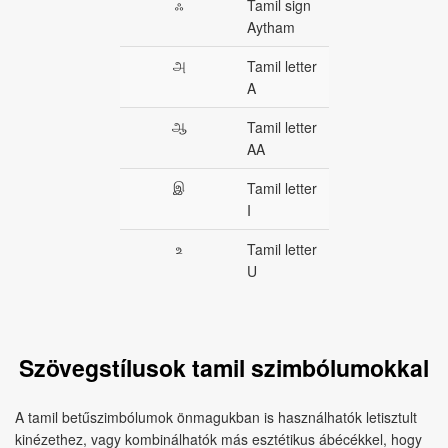
ஃ
Tamil sign
Aytham
அ
Tamil letter
A
ஆ
Tamil letter
AA
இ
Tamil letter
I
உ
Tamil letter
U
Szövegstílusok tamil szimbólumokkal
A tamil betűszimbólumok önmagukban is használhatók letisztult
kinézethez, vagy kombinálhatók más esztétikus ábécékkel, hogy