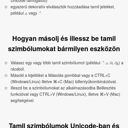
Unicode támogatott)
egyszerű dekoratív elválasztók hozzáadása tamil jelekkel,
például ஃ vagy ஂ
Hogyan másolj és illessz be tamil
szimbólumokat bármilyen eszközön
Válassz egy vagy több tamil szimbólumot (például ஂ ஃ அ ஆ) a
rácsból.
Másold a kijelölést a Másolás gombbal vagy a CTRL+C
(Windows/Linux) illetve ⌘+C (Mac) billentyűkombinációval.
Illeszd be a szimbólumokat az alkalmazásodba Beillesztés
funkcióval vagy CTRL+V (Windows/Linux), illetve ⌘+V (Mac)
segítségével.
Tamil szimbólumok Unicode-ban és