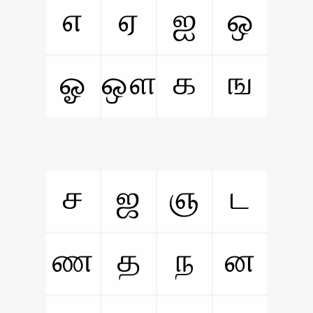
எ
ஏ
ஐ
ஒ
ஓ
ஔ
க
ங
ச
ஜ
ஞ
ட
ண
த
ந
ன