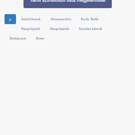
Tamil szimbólum lista megjelenítése
ஜ
Szimbólumok
Alfanumerikus
Király Betűk
Hangulatjelek
Hangulatjelek
Szerelmi kártyák
Betűtípusok
Home