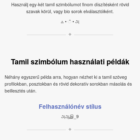
Használj egy‑két tamil szimbólumot finom díszítésként rövid
szavak körül, vagy bio sorok elválasztóiként.
ஃ • ஂ • அ
✧
Tamil szimbólum használati példák
Néhány egyszerű példa arra, hogyan nézhet ki a tamil szöveg
profilokban, posztokban és rövid dekoratív sorokban másolás és
beillesztés után.
Felhasználónév stílus
அஆஇ_9
✧