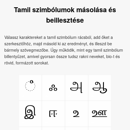
Tamil szimbólumok másolása és
beillesztése
Válassz karaktereket a tamil szimbólum rácsból, add őket a
szerkesztőhöz, majd másold ki az eredményt, és illeszd be
bármely szövegmezőbe. Úgy működik, mint egy tamil szimbólum
billentyűzet, amivel gyorsan össze tudsz rakni neveket, bio‑t és
rövid, formázott sorokat.
ஂ
ஃ
அ
ஆ
இ
ஈ
உ
ஊ