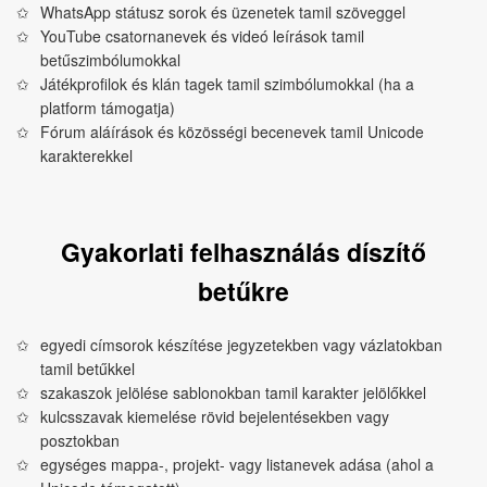
WhatsApp státusz sorok és üzenetek tamil szöveggel
YouTube csatornanevek és videó leírások tamil
betűszimbólumokkal
Játékprofilok és klán tagek tamil szimbólumokkal (ha a
platform támogatja)
Fórum aláírások és közösségi becenevek tamil Unicode
karakterekkel
Gyakorlati felhasználás díszítő
betűkre
egyedi címsorok készítése jegyzetekben vagy vázlatokban
tamil betűkkel
szakaszok jelölése sablonokban tamil karakter jelölőkkel
kulcsszavak kiemelése rövid bejelentésekben vagy
posztokban
egységes mappa-, projekt- vagy listanevek adása (ahol a