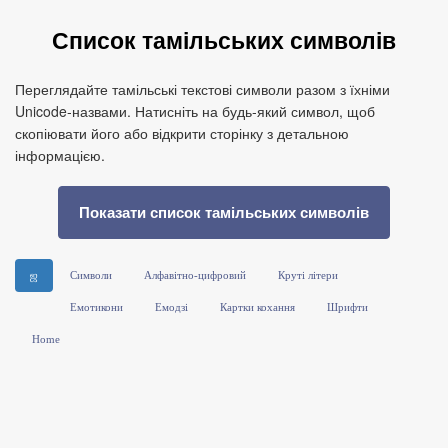
Список тамільських символів
Переглядайте тамільські текстові символи разом з їхніми
Unicode‑назвами. Натисніть на будь‑який символ, щоб
скопіювати його або відкрити сторінку з детальною
інформацією.
Показати список тамільських символів
ஜ
Символи
Алфавітно-цифровий
Круті літери
Емотикони
Емодзі
Картки кохання
Шрифти
Home