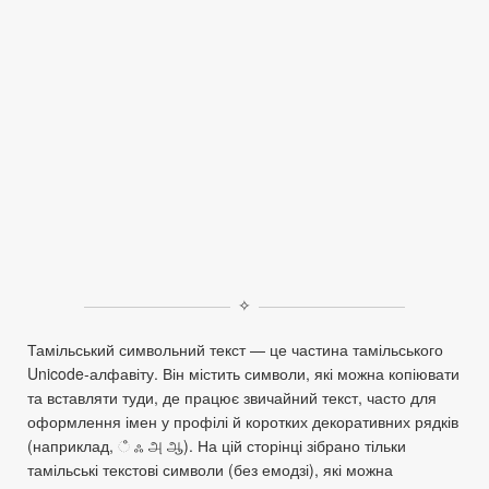
✧
Тамільський символьний текст — це частина тамільського
Unicode‑алфавіту. Він містить символи, які можна копіювати
та вставляти туди, де працює звичайний текст, часто для
оформлення імен у профілі й коротких декоративних рядків
(наприклад, ஂ ஃ அ ஆ). На цій сторінці зібрано тільки
тамільські текстові символи (без емодзі), які можна