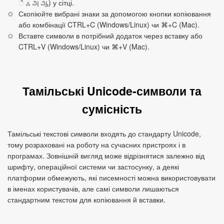
ஂ ஃ அ ஆ) у сітці.
Скопіюйте вибрані знаки за допомогою кнопки копіювання
або комбінації CTRL+C (Windows/Linux) чи ⌘+C (Mac).
Вставте символи в потрібний додаток через вставку або
CTRL+V (Windows/Linux) чи ⌘+V (Mac).
Тамільські Unicode‑символи та
сумісність
Тамільські текстові символи входять до стандарту Unicode,
тому розраховані на роботу на сучасних пристроях і в
програмах. Зовнішній вигляд може відрізнятися залежно від
шрифту, операційної системи чи застосунку, а деякі
платформи обмежують, які писемності можна використовувати
в іменах користувачів, але самі символи лишаються
стандартним текстом для копіювання й вставки.