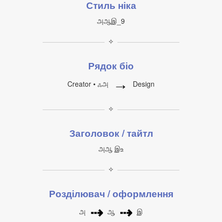
Стиль ніка
அஆஇ_9
✧
Рядок біо
→
Creator • ஃஅ
Design
✧
Заголовок / тайтл
அஆ இஉ
✧
Розділювач / оформлення
⇢
⇢
அ
ஆ
இ