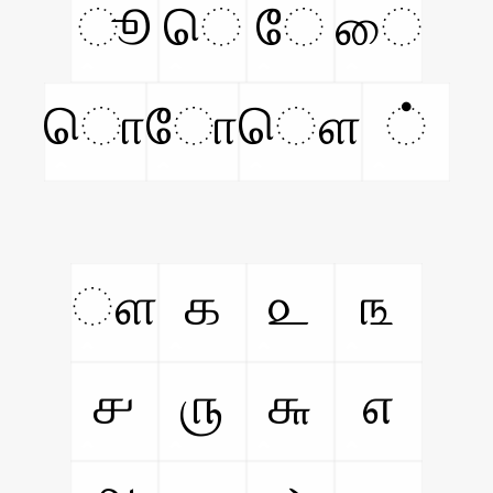
ூ
ெ
ே
ை
ொ
ோ
ௌ
்
ௗ
௧
௨
௩
௪
௫
௬
௭