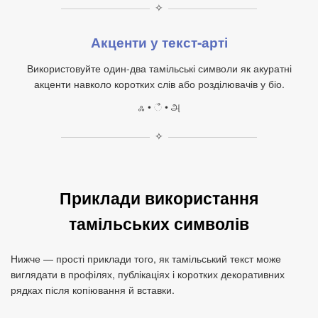
✧
Акценти у текст‑арті
Використовуйте один‑два тамільські символи як акуратні
акценти навколо коротких слів або розділювачів у біо.
ஃ • ஂ • அ
✧
Приклади використання
тамільських символів
Нижче — прості приклади того, як тамільський текст може
виглядати в профілях, публікаціях і коротких декоративних
рядках після копіювання й вставки.