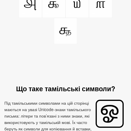
௮
௯
௰
௱
௲
Що таке тамільські символи?
Під тамільськими символами на цій сторінці
маються на увазі Unicode‑знаки тамільського
письма: літери та пов’язані з ними знаки, які
використовують у тамільській мові. Їх часто
беруть як символи для копіювання й вставки,