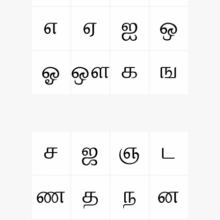
எ
ஏ
ஐ
ஒ
ஓ
ஔ
க
ங
ச
ஜ
ஞ
ட
ண
த
ந
ன