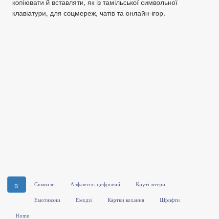
копіювати й вставляти, як із тамільської символьної
клавіатури, для соцмереж, чатів та онлайн‑ігор.
ஜ
Символи
Алфавітно-цифровий
Круті літери
Емотикони
Емодзі
Картки кохання
Шрифти
Home