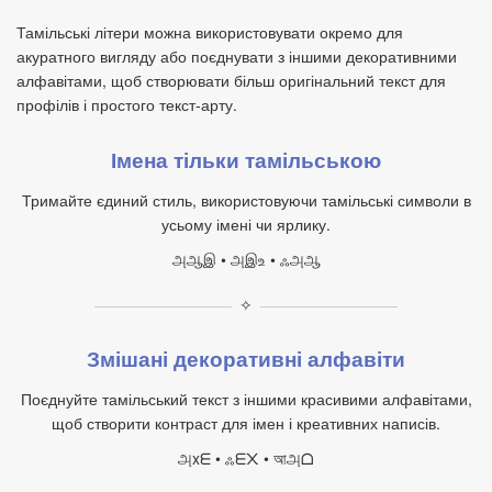
Тамільські літери можна використовувати окремо для
акуратного вигляду або поєднувати з іншими декоративними
алфавітами, щоб створювати більш оригінальний текст для
профілів і простого текст‑арту.
Імена тільки тамільською
Тримайте єдиний стиль, використовуючи тамільські символи в
усьому імені чи ярлику.
அஆஇ • அஇஉ • ஃஅஆ
✧
Змішані декоративні алфавіти
Поєднуйте тамільський текст з іншими красивими алфавітами,
щоб створити контраст для імен і креативних написів.
அxᗴ • ஃᗴ᙭ • আஅᗝ