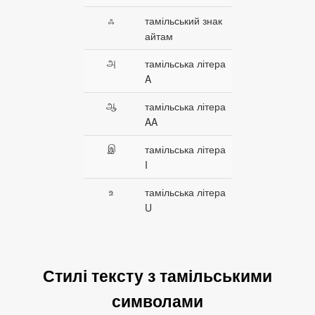
ஃ
тамільський знак
айтам
அ
тамільська літера
A
ஆ
тамільська літера
AA
இ
тамільська літера
I
உ
тамільська літера
U
Стилі тексту з тамільськими
символами