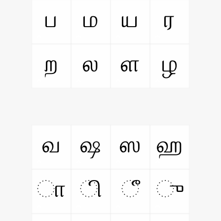
ப
ம
ய
ர
ற
ல
ள
ழ
வ
ஷ
ஸ
ஹ
ா
ி
ீ
ு