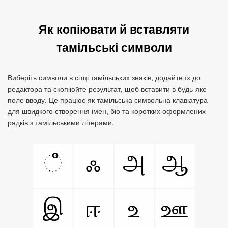
Як копіювати й вставляти
тамільські символи
Виберіть символи в сітці тамільських знаків, додайте їх до
редактора та скопіюйте результат, щоб вставити в будь‑яке
поле вводу. Це працює як тамільська символьна клавіатура
для швидкого створення імен, біо та коротких оформлених
рядків з тамільськими літерами.
ஂ
ஃ
அ
ஆ
இ
ஈ
உ
ஊ