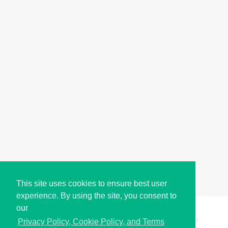
This site uses cookies to ensure best user
experience. By using the site, you consent to
our
Copyright © i2Symbol 2011-2026,
Sciweavers LLC
, USA.
194
Privacy Policy, Cookie Policy, and Terms