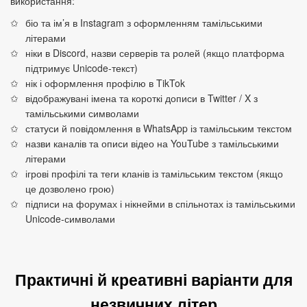
використання:
біо та ім’я в Instagram з оформленням тамільськими
літерами
ніки в Discord, назви серверів та ролей (якщо платформа
підтримує Unicode‑текст)
нік і оформлення профілю в TikTok
відображувані імена та короткі дописи в Twitter / X з
тамільськими символами
статуси й повідомлення в WhatsApp із тамільським текстом
назви каналів та описи відео на YouTube з тамільськими
літерами
ігрові профілі та теги кланів із тамільським текстом (якщо
це дозволено грою)
підписи на форумах і нікнейми в спільнотах із тамільськими
Unicode‑символами
Практичні й креативні варіанти для
незвичних літер