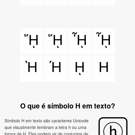
ᾜ
ᾝ
ᾞ
ᾟ
Ὴ
Ή
ῌ
H
O que é símbolo H em texto?
Símbolo H em texto são caracteres Unicode
que visualmente lembram a letra h ou uma
forma de H. Eles podem vir de conjuntos de