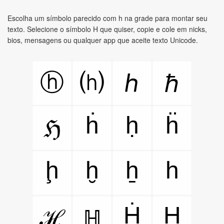
Escolha um símbolo parecido com h na grade para montar seu
texto. Selecione o símbolo H que quiser, copie e cole em nicks,
bios, mensagens ou qualquer app que aceite texto Unicode.
ⓗ
⒣
ℎ
ℏ
ḣ
ḥ
ḧ
ℌ
ḩ
ḫ
ẖ
h
Ḣ
Ḥ
ℋ
ℍ