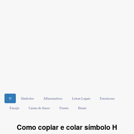
H
Símbolos
Alfanumérico
Letras Legais
Emoticons
Emojis
Cartas de Amor
Fontes
Home
Como copiar e colar símbolo H