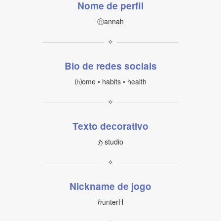
Nome de perfil
ⓗannah
✧
Bio de redes sociais
⒣ome • habits • health
✧
Texto decorativo
ℌ studio
✧
Nickname de jogo
ℏunterH