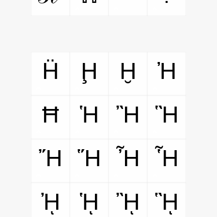
Ḧ
Ḩ
Ḫ
Ἠ
Ħ
Ἡ
Ἢ
Ἣ
Ἤ
Ἥ
Ἦ
Ἧ
ᾘ
ᾙ
ᾚ
ᾛ