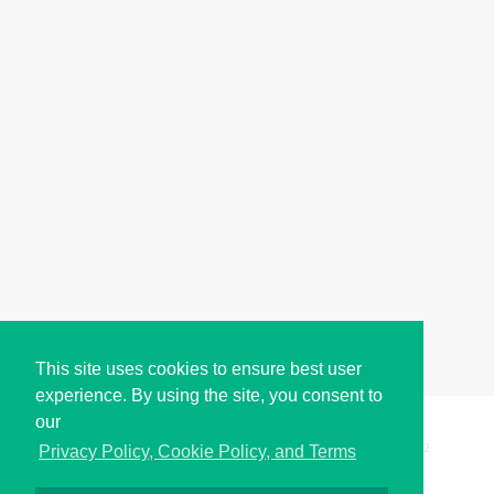
This site uses cookies to ensure best user
experience. By using the site, you consent to
our
Copyright © i2Symbol 2011-2026,
Sciweavers LLC
, USA.
192
Privacy Policy, Cookie Policy, and Terms