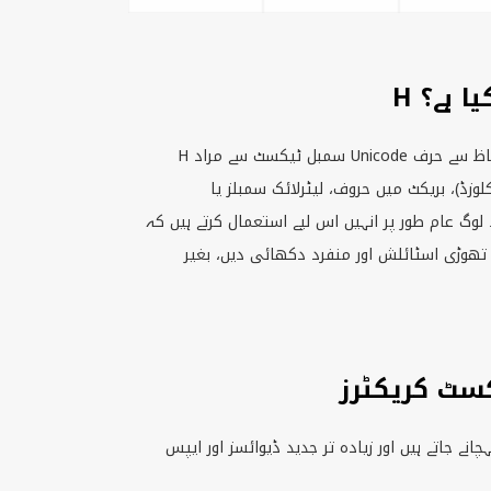
ا ہے؟
Unicode
سمبل ٹیکسٹ سے مراد
H
وزڈ)، بریکٹ میں حروف، لیٹرلائک سمبلز یا
وگ عام طور پر انہیں اس لیے استعمال کرتے ہیں کہ
تھوڑی اسٹائلش اور منفرد دکھائی دیں، بغیر
ے جاتے ہیں اور زیادہ تر جدید ڈیوائسز اور ایپس