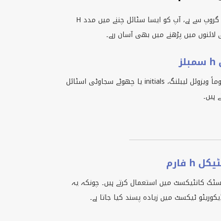
سمبل ٹیکسٹ چند اہم گروپس میں آتا ہے۔ یہ جاننا کہ سمبل کس گروپ سے ہے، آپ کو ایسا سٹائل چننے میں مدد
H
 لائنوں میں پڑھنے میں بھی آسان رہے۔
ز
ماً ویزوئل لیبلنگ،
initials
یا چھوٹے سجاوٹی اسٹائل
 ہیں۔
h فارم
ٹک کانٹیکسٹ میں استعمال کرتے ہیں۔ چونکہ یہ
کوریٹو ٹیکسٹ میں زیادہ پسند کیا جاتا ہے۔