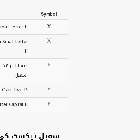
Symbol
ⓗ
Small Letter H
⒣
n Small Letter
H
ℎ
(h
سمبل)
ℏ
t Over Two Pi
ℌ
tter Capital H
H سمبل ٹیکسٹ کی