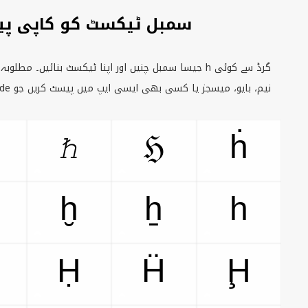
H سمبل ٹیکسٹ کو کاپی پ
گرڈ سے کوئی
h
جیسا سمبل چنیں اور اپنا ٹیکسٹ بنائیں۔ مطلوبہ
نیم، بایو، میسجز یا کسی بھی ایسی ایپ میں پیسٹ کریں جو
ode
ℏ
ℌ
ḣ
ḫ
ẖ
h
Ḥ
Ḧ
Ḩ