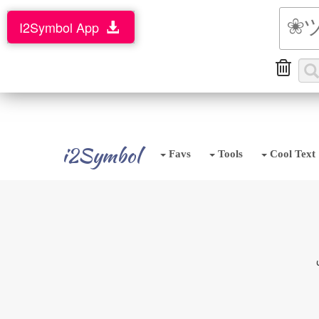
I2Symbol App
i2Symbol
Favs
Tools
Cool Text