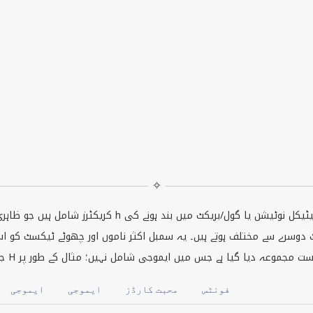
✧
سے ملتے جلتے ہوتے ہیں، لیکن فونٹ اسٹائل، میتھیمیٹیکل نوٹیشن یا گول/بریکٹ میں بند ہونے کی
h
کریکٹرز شامل ہیں جو ظاہری شکل میں حرف
H
جگہوں پر پہچانا جا سکے۔ اس صفحے میں
فونٹس
محبت کارڈز
ایموجی
ایموجی