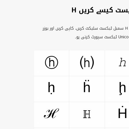
یسٹ کیسے کریں
H
سمبل ٹیکسٹ سلیکٹ کریں، کاپی کریں اور یوزر
Unic
ٹیکسٹ سپورٹ کرتی ہو۔
ℎ
ⓗ
⒣
ḥ
ḧ
ḩ
ℋ
ℍ
Ḣ