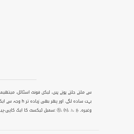
بہت سادہ لگے، اور پھر بھی زیادہ تر
h
وجہ سے ایک دوسرے سے مختلف ہوتے ہیں۔ یہ سمبل اکثر ناموں اور چھوٹے ٹیکسٹ کو اسٹائلش بنانے کے لیے استعمال ہوتے ہیں، جب عام
سمبل ٹیکسٹ کا ایک کاپی‑پیست مجموعہ دیا گیا ہے جس میں ایموجی شامل نہیں؛ مثال کے طور پر: ⓗ، ⒣، ℎ، ℌ وغیرہ۔