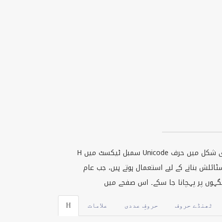
Unicode
سمبل ٹیکسٹ میں
H
ٹھنڈے حروف
حروفِ عددی
علامات
H