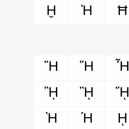
Ḫ
Ἠ
Ħ
Ἤ
Ἥ
ᾚ
ᾛ
Ὴ
Ή
ῌ