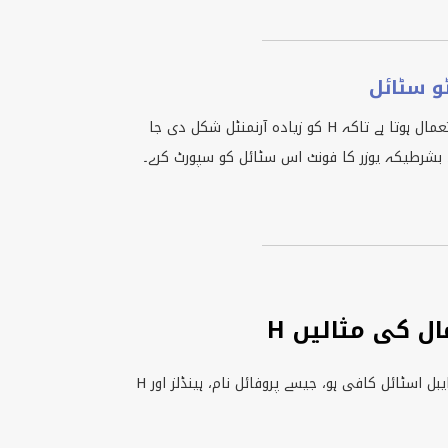
عمال ہوتا ہے تاکہ
H
کو زیادہ آرنمنٹل شکل دی جا
ے، بشرطیکہ یوزر کا فونٹ اس سٹائل کو سپورٹ کرے۔
ال کی مثالیں
سمبل ٹیکسٹ عموماً وہاں استعمال ہوتا ہے جہاں تھوڑا سا کاپی‑ایبل اسٹائل کافی ہو، جیسے پروفائل نام، ہینڈلز اور
H