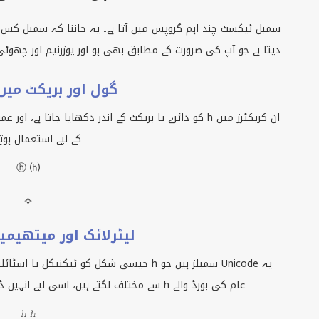
دیتا ہے جو آپ کی ضرورت کے مطابق بھی ہو اور یوزرنیم اور چھوٹی
گول اور بریکٹ میں h سمبل
ان کریکٹرز میں
h
کو دائرے یا بریکٹ کے اندر دکھایا جاتا ہے، اور عمو
کے لیے استعمال ہوتے
ⓗ ⒣
✧
لیٹرلائک اور میتھیمیٹیکل 
یہ
Unicode
سمبلز ہیں جو
h
جیسی شکل کو ٹیکنیکل یا اسٹائلس
عام کی بورڈ والے
h
سے مختلف لگتے ہیں، اسی لیے انہیں ڈی
ℎ ℏ