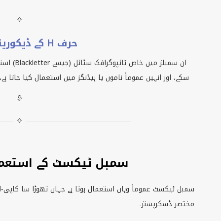
✧
حرف H کے ڈیکوریٹو سٹائل
ان سمبلز میں خاص ٹائپوگرافک سٹائل (جیسے
Blackletter
) است
سکے، اور انہیں عموماً ناموں یا ہیڈنگز میں استعمال کیا جاتا ہ
ℌ
✧
H سمبل ٹیکسٹ کے استعم
مختصر ڈسکرپشنز۔