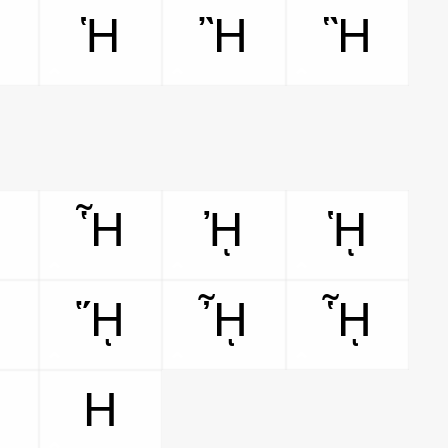
Ἡ
Ἢ
Ἣ
Ἦ
Ἧ
ᾘ
ᾙ
ᾜ
ᾝ
ᾞ
ᾟ
H