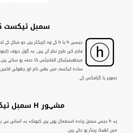
H سمبل ٹیکسٹ کی
جیسی
h
یا
h
کے وہ کریکٹر ہیں جو شکل کے لحاظ سے حرف
فارم کی طرح نظر آتے ہیں۔ یہ گول حروف (اینوکل
میتھیمیٹیکل الفابیٹس کا حصہ ہو سکتے ہیں۔ ل
سادہ ٹیکسٹ میں بھی نام اور چھوٹی لائنیں 
تصویر یا گرافکس کے۔
مشہور H سمبل ٹیکسٹ کریکٹرز
یہ
h
جیسے سمبل زیادہ استعمال ہوتے ہیں کیونکہ یہ آسانی سے پہچان
میں ٹھیک رینڈر ہو جاتے ہیں۔