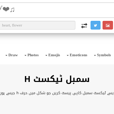
i2TEXT
i2OCR
i2IMG
i2PDF
i2SYMBOL
Draw
Photos
Emojis
Emoticons
Symbols
H سمبل ٹیکسٹ
یسے ٹیکسٹ سمبل کاپی پیسٹ کریں جو شکل میں حرف h جیسے ہوں