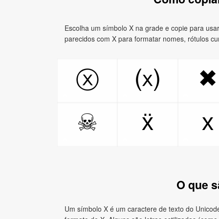
Escolha um símbolo X na grade e copie para usar
parecidos com X para formatar nomes, rótulos cu
✖
ⓧ
⒳
ẍ
x
☠
O que s
Um símbolo X é um caractere de texto do Unicod