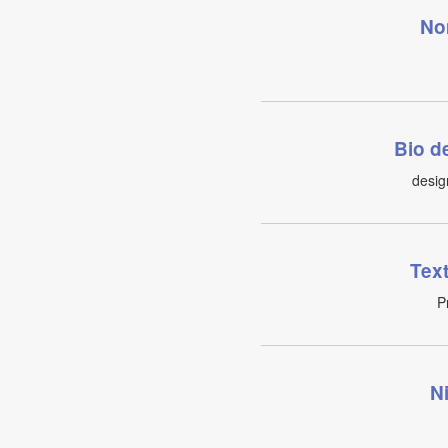
No
Bio d
desig
Tex
P
N