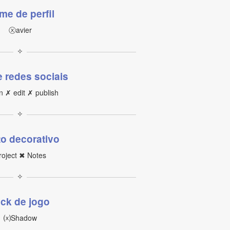
me de perfil
ⓧavier
✧
e redes sociais
n ✗ edit ✗ publish
✧
to decorativo
roject ✖ Notes
✧
ick de jogo
⒳Shadow