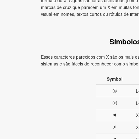
formato de X. Alguns são letras estilizadas (com
marcas de cruz que parecem um X em muitas font
visual em nomes, textos curtos ou rótulos de inte
Símbolo
Esses caracteres parecidos com X são os mais es
sistemas e são fáceis de reconhecer como símbol
Symbol
ⓧ
L
⒳
L
✖
X
✗
X