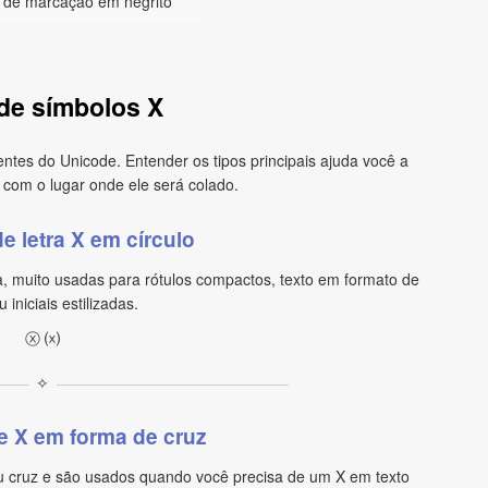
 de marcação em negrito
de símbolos X
entes do Unicode. Entender os tipos principais ajuda você a
com o lugar onde ele será colado.
e letra X em círculo
a, muito usadas para rótulos compactos, texto em formato de
 iniciais estilizadas.
ⓧ ⒳
✧
e X em forma de cruz
 cruz e são usados quando você precisa de um X em texto