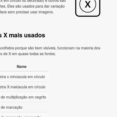
o X em círculo ou decorado) e outros são
es. Eles são usados para dar variação
rface sem precisar usar imagens.
s X mais usados
colhidos porque são bem visíveis, funcionam na maioria dos
o de X em quase todas as fontes.
Name
etra x minúscula em círculo
etra X maiúscula em círculo
 de multiplicação em negrito
 de marcação