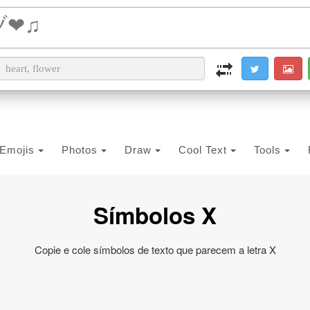
i2PDF
i2IMG
i2OCR
i2TEXT
i2SYMBOL
Emojis
Photos
Draw
Cool Text
Tools
Símbolos X
Copie e cole símbolos de texto que parecem a letra X