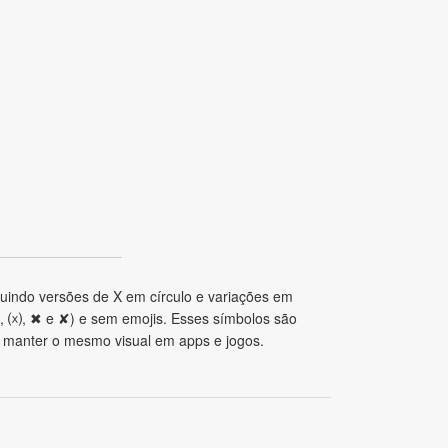
luindo versões de X em círculo e variações em
ⓧ, ⒳, ✖ e ✘) e sem emojis. Esses símbolos são
ra manter o mesmo visual em apps e jogos.