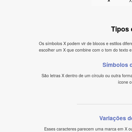
✘
X
Tipos 
Os símbolos X podem vir de blocos e estilos difer
escolher um X que combine com o tom do texto e 
Símbolos d
São letras X dentro de um círculo ou outra form
ícone ou
Variações d
Esses caracteres parecem uma marca em X ou