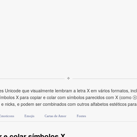
✧
s Unicode que visualmente lembram a letra X em vários formatos, inc
 símbolos X para copiar e colar com símbolos parecidos com X (como 
ios e nicks, e podem ser combinados com outros alfabetos estéticos pa
Emoticons
Emojis
Cartas de Amor
Fontes
 e colar símbolos X