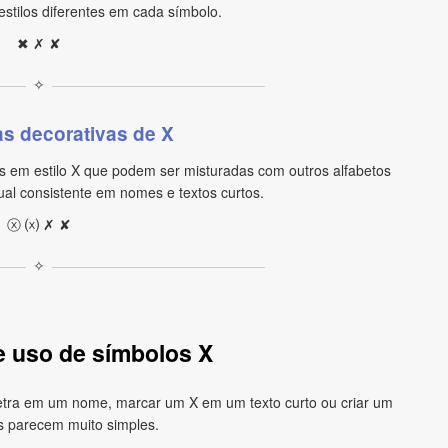
stilos diferentes em cada símbolo.
✖ ✗ ✘
✧
as decorativas de X
s em estilo X que podem ser misturadas com outros alfabetos
sual consistente em nomes e textos curtos.
ⓧ ⒳ ✗ ✘
✧
 uso de símbolos X
letra em um nome, marcar um X em um texto curto ou criar um
ns parecem muito simples.