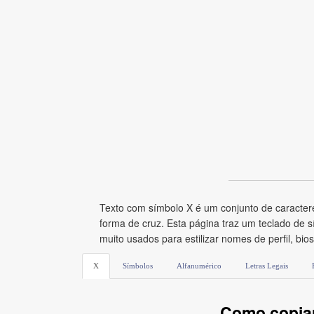
Texto com símbolo X é um conjunto de caractere
forma de cruz. Esta página traz um teclado de
muito usados para estilizar nomes de perfil, b
X
Símbolos
Alfanumérico
Letras Legais
Como copiar