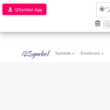
I2Symbol App
i2Symbol
Symbols
Emoticons