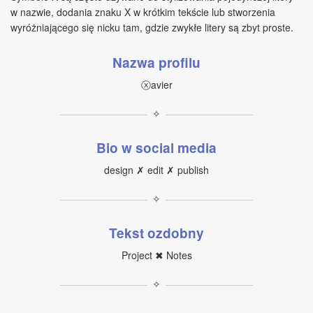
w nazwie, dodania znaku X w krótkim tekście lub stworzenia
wyróżniającego się nicku tam, gdzie zwykłe litery są zbyt proste.
Nazwa profilu
ⓧavier
✧
Bio w social media
design ✗ edit ✗ publish
✧
Tekst ozdobny
Project ✖ Notes
✧