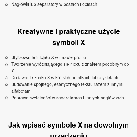
Nagłówki lub separatory w postach i opisach
Kreatywne i praktyczne użycie
symboli X
Stylizowanie inicjału X w nazwie profilu
Tworzenie wyróżniającego się nicku z znakiem podobnym do
X
Dodawanie znaku X w krótkich notatkach lub etykietach
Budowanie spójnego, estetycznego tekstu razem z innymi
alfabetami
Poprawa czytelności w separatorach i małych nagłówkach
Jak wpisać symbole X na dowolnym
urządzeniu