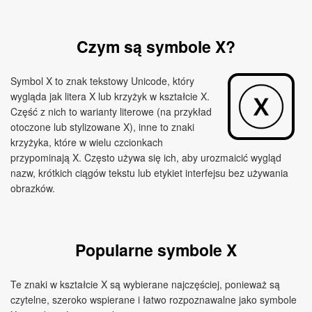
Czym są symbole X?
Symbol X to znak tekstowy Unicode, który
wygląda jak litera X lub krzyżyk w kształcie X.
Część z nich to warianty literowe (na przykład
otoczone lub stylizowane X), inne to znaki
krzyżyka, które w wielu czcionkach
przypominają X. Często używa się ich, aby urozmaicić wygląd
nazw, krótkich ciągów tekstu lub etykiet interfejsu bez używania
obrazków.
Popularne symbole X
Te znaki w kształcie X są wybierane najczęściej, ponieważ są
czytelne, szeroko wspierane i łatwo rozpoznawalne jako symbole