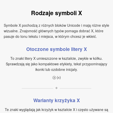
Rodzaje symboli X
Symbole X pochodzą z różnych bloków Unicode i mają różne style
wizualne. Znajomość głównych typów pomaga dobrać X, które
pasuje do tonu tekstu i miejsca, w którym chcesz je wkleić.
Otoczone symbole litery X
To znaki litery X umieszczone w kształcie, zwykle w kółku.
Sprawdzają się jako kompaktowe etykiety, tekst przypominający
ikonki lub ozdobne inicjały.
ⓧ ⒳
✧
Warianty krzyżyka X
Te znaki wyglądają jak krzyżyk w kształcie X i często używane są