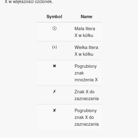
X w większości czcionek.
Symbol
Name
ⓧ
Mała litera
X w kółku
⒳
Wielka litera
X w kółku
✖
Pogrubiony
znak
mnożenia X
✗
Znak X do
zaznaczania
✘
Pogrubiony
znak X do
zaznaczania