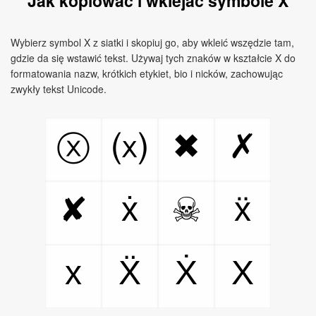
Jak kopiować i wklejać symbole X
Wybierz symbol X z siatki i skopiuj go, aby wkleić wszędzie tam,
gdzie da się wstawić tekst. Używaj tych znaków w kształcie X do
formatowania nazw, krótkich etykiet, bio i nicków, zachowując
zwykły tekst Unicode.
✖
✗
ⓧ
⒳
ẋ
ẍ
✘
☠
x
Ẍ
Ẋ
X