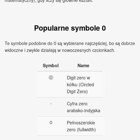
matematyczny), gdy liczy się głównie kształt.
Popularne symbole 0
Te symbole podobne do 0 są wybierane najczęściej, bo są dobrze
widoczne i zwykle działają w nowoczesnych czcionkach.
Symbol
Name
⓪
Digit zero w
kółku (Circled
Digit Zero)
٠
Cyfra zero
arabsko‑indyjska
０
Pełnoszerokie
zero (fullwidth)