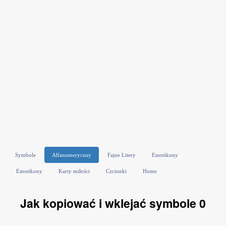
Symbole
Alfanumeryczny
Fajne Litery
Emotikony
Emotikony
Karty miłości
Czcionki
Home
Jak kopiować i wklejać symbole 0