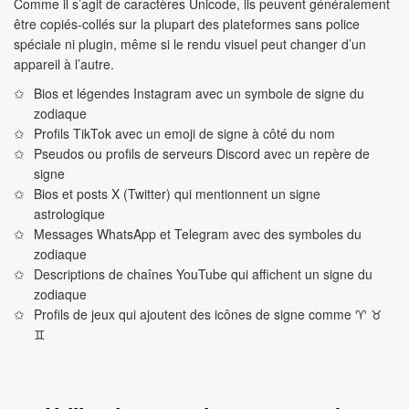
Comme il s’agit de caractères Unicode, ils peuvent généralement
être copiés-collés sur la plupart des plateformes sans police
spéciale ni plugin, même si le rendu visuel peut changer d’un
appareil à l’autre.
Bios et légendes Instagram avec un symbole de signe du
zodiaque
Profils TikTok avec un emoji de signe à côté du nom
Pseudos ou profils de serveurs Discord avec un repère de
signe
Bios et posts X (Twitter) qui mentionnent un signe
astrologique
Messages WhatsApp et Telegram avec des symboles du
zodiaque
Descriptions de chaînes YouTube qui affichent un signe du
zodiaque
Profils de jeux qui ajoutent des icônes de signe comme ♈︎ ♉︎
♊︎