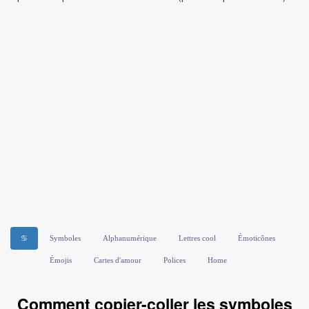
♋
Symboles
Alphanumérique
Lettres cool
Émoticônes
Émojis
Cartes d'amour
Polices
Home
Comment copier-coller les symboles