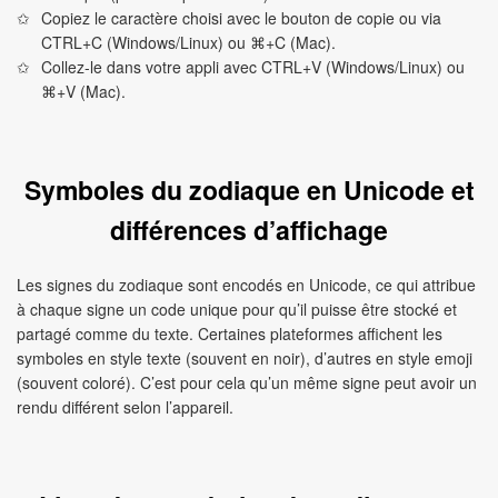
Copiez le caractère choisi avec le bouton de copie ou via
CTRL+C (Windows/Linux) ou ⌘+C (Mac).
Collez-le dans votre appli avec CTRL+V (Windows/Linux) ou
⌘+V (Mac).
Symboles du zodiaque en Unicode et
différences d’affichage
Les signes du zodiaque sont encodés en Unicode, ce qui attribue
à chaque signe un code unique pour qu’il puisse être stocké et
partagé comme du texte. Certaines plateformes affichent les
symboles en style texte (souvent en noir), d’autres en style emoji
(souvent coloré). C’est pour cela qu’un même signe peut avoir un
rendu différent selon l’appareil.