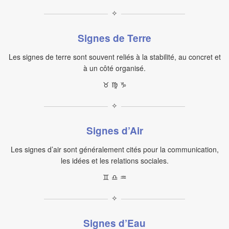
✧
Signes de Terre
Les signes de terre sont souvent reliés à la stabilité, au concret et
à un côté organisé.
♉︎ ♍︎ ♑︎
✧
Signes d’Air
Les signes d’air sont généralement cités pour la communication,
les idées et les relations sociales.
♊︎ ♎︎ ♒︎
✧
Signes d’Eau