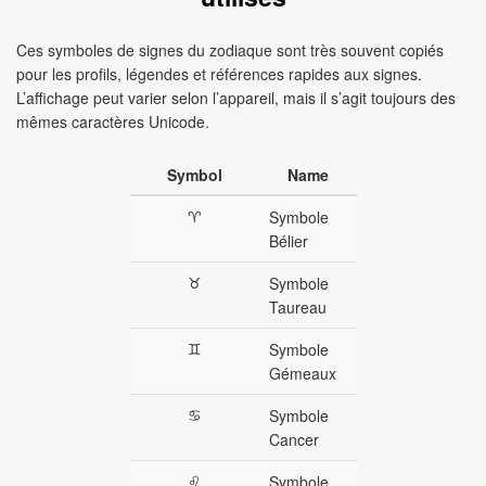
Ces symboles de signes du zodiaque sont très souvent copiés
pour les profils, légendes et références rapides aux signes.
L’affichage peut varier selon l’appareil, mais il s’agit toujours des
mêmes caractères Unicode.
Symbol
Name
♈︎
Symbole
Bélier
♉︎
Symbole
Taureau
♊︎
Symbole
Gémeaux
♋︎
Symbole
Cancer
♌︎
Symbole