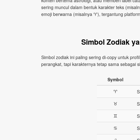
konten bertema astrologi, atau memberi label cat
sering muncul dalam bentuk karakter teks (misalny
emoji berwarna (misalnya ♈), tergantung platform
Simbol Zodiak ya
Simbol zodiak ini paling sering di‑copy untuk profi
perangkat, tapi karakternya tetap sama sebagai s
Symbol
♈︎
S
♉︎
S
♊︎
S
♋︎
S