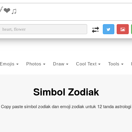
i2PDF
i2IMG
i2OCR
i2TEXT
i2SYMBOL
Emojis
Photos
Draw
Cool Text
Tools
Simbol Zodiak
Copy paste simbol zodiak dan emoji zodiak untuk 12 tanda astrologi