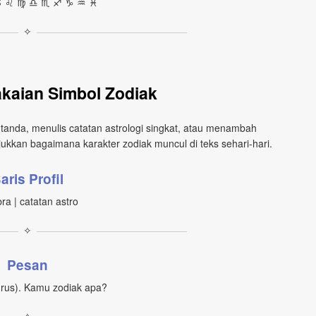
︎ ♌︎ ♍︎ ♎︎ ♏︎ ♐︎ ♑︎ ♒︎ ♓︎
✧
kaian Simbol Zodiak
 tanda, menulis catatan astrologi singkat, atau menambah
ukkan bagaimana karakter zodiak muncul di teks sehari‑hari.
aris Profil
bra | catatan astro
✧
Pesan
urus). Kamu zodiak apa?