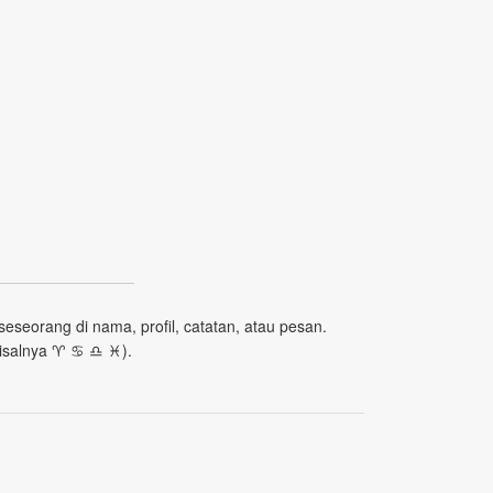
seseorang di nama, profil, catatan, atau pesan.
alnya ♈︎ ♋︎ ♎︎ ♓︎).