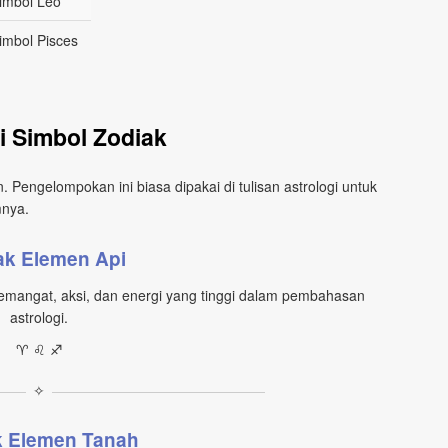
imbol Leo
imbol Pisces
i Simbol Zodiak
Pengelompokan ini biasa dipakai di tulisan astrologi untuk
nya.
ak Elemen Api
semangat, aksi, dan energi yang tinggi dalam pembahasan
astrologi.
♈︎ ♌︎ ♐︎
✧
k Elemen Tanah