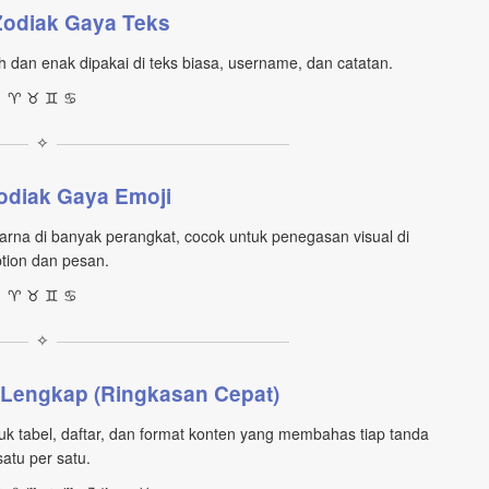
Zodiak Gaya Teks
h dan enak dipakai di teks biasa, username, dan catatan.
♈︎ ♉︎ ♊︎ ♋︎
✧
odiak Gaya Emoji
arna di banyak perangkat, cocok untuk penegasan visual di
tion dan pesan.
♈ ♉ ♊ ♋
✧
 Lengkap (Ringkasan Cepat)
tuk tabel, daftar, dan format konten yang membahas tiap tanda
satu per satu.