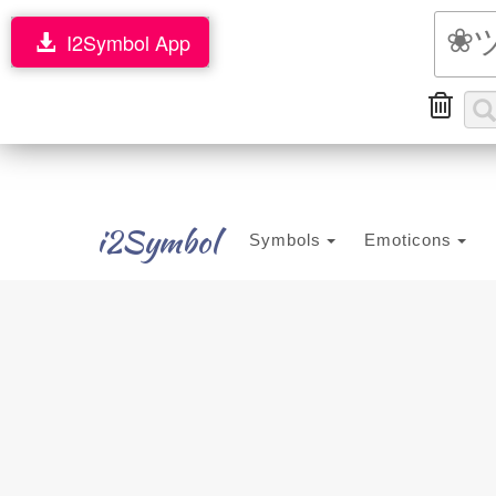
I2Symbol App
i2Symbol
Symbols
Emoticons