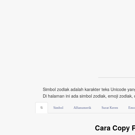
Simbol zodiak adalah karakter teks Unicode yang
Di halaman ini ada simbol zodiak, emoji zodiak,
♋
Simbol
Alfanumerik
Surat Keren
Emo
Cara Copy P