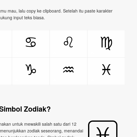
kamu mau, lalu copy ke clipboard. Setelah itu paste karakter
ukung input teks biasa.
♋
♌
♍
♑
♒
♓
 Simbol Zodiak?
akan untuk mewakili salah satu dari 12
tuk menunjukkan zodiak seseorang, menandai