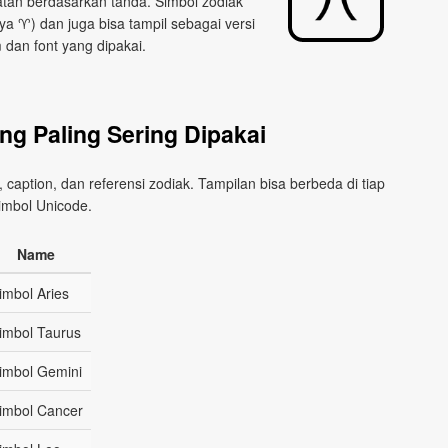
atan berdasarkan tanda. Simbol zodiak
a ♈︎) dan juga bisa tampil sebagai versi
 dan font yang dipakai.
ng Paling Sering Dipakai
l, caption, dan referensi zodiak. Tampilan bisa berbeda di tiap
imbol Unicode.
Name
imbol Aries
imbol Taurus
imbol Gemini
imbol Cancer