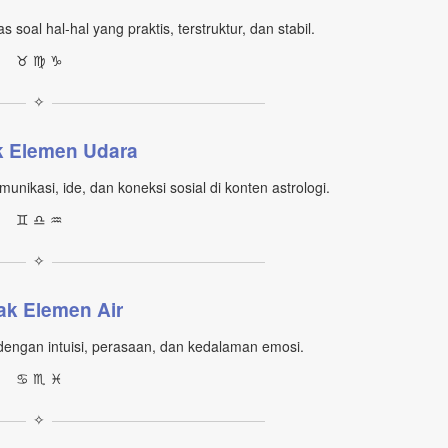
soal hal‑hal yang praktis, terstruktur, dan stabil.
♉︎ ♍︎ ♑︎
✧
k Elemen Udara
nikasi, ide, dan koneksi sosial di konten astrologi.
♊︎ ♎︎ ♒︎
✧
ak Elemen Air
 dengan intuisi, perasaan, dan kedalaman emosi.
♋︎ ♏︎ ♓︎
✧