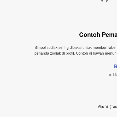
♈︎ ♉︎ ♊︎ ♋
Contoh Pema
Simbol zodiak sering dipakai untuk memberi label
penanda zodiak di profil. Contoh di bawah menunj
B
♎︎ Li
Aku ♉︎ (Ta