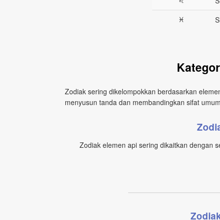
♌︎
S
♓︎
S
Kategor
Zodiak sering dikelompokkan berdasarkan elemen. 
menyusun tanda dan membandingkan sifat umum
Zodi
Zodiak elemen api sering dikaitkan dengan 
Zodia