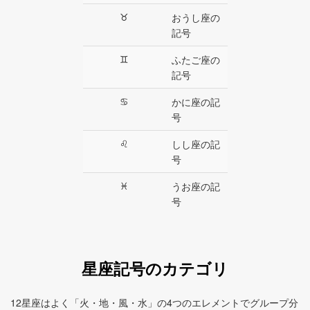
♉︎
おうし座の
記号
♊︎
ふたご座の
記号
♋︎
かに座の記
号
♌︎
しし座の記
号
♓︎
うお座の記
号
星座記号のカテゴリ
12星座はよく「火・地・風・水」の4つのエレメントでグループ分