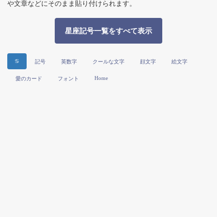
や文章などにそのまま貼り付けられます。
星座記号一覧をすべて表示
♋
記号
英数字
クールな文字
顔文字
絵文字
Home
愛のカード
フォント