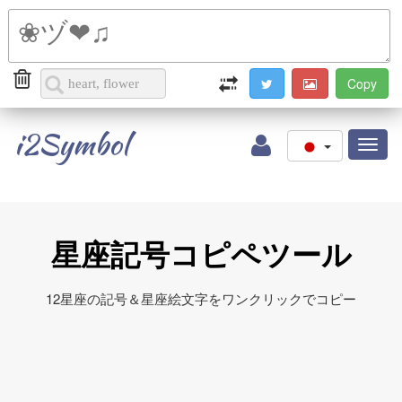
i2Symbol
Toggl
naviga
星座記号コピペツール
12星座の記号＆星座絵文字をワンクリックでコピー