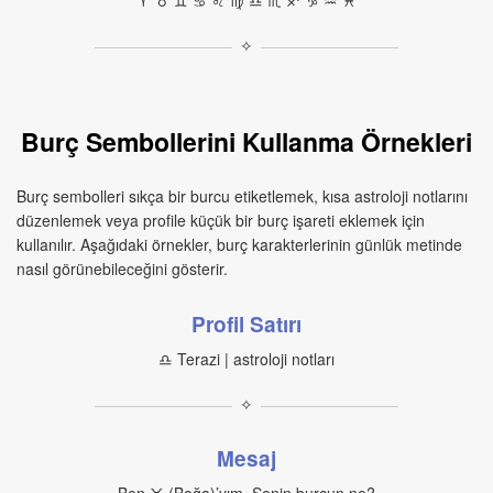
♈︎ ♉︎ ♊︎ ♋︎ ♌︎ ♍︎ ♎︎ ♏︎ ♐︎ ♑︎ ♒︎ ♓︎
✧
Burç Sembollerini Kullanma Örnekleri
Burç sembolleri sıkça bir burcu etiketlemek, kısa astroloji notlarını
düzenlemek veya profile küçük bir burç işareti eklemek için
kullanılır. Aşağıdaki örnekler, burç karakterlerinin günlük metinde
nasıl görünebileceğini gösterir.
Profil Satırı
♎︎ Terazi | astroloji notları
✧
Mesaj