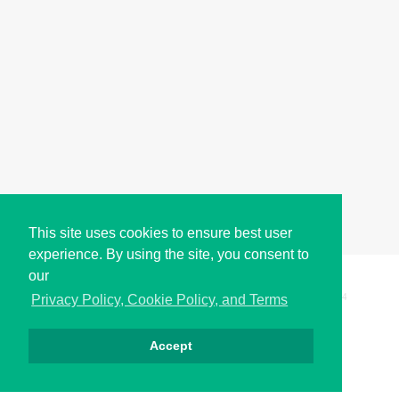
This site uses cookies to ensure best user
experience. By using the site, you consent to
our
Copyright © i2Symbol 2011-2026,
Sciweavers LLC
, USA.
194
Privacy Policy, Cookie Policy, and Terms
Accept
Privacy
Cookies
Terms
Contact
About