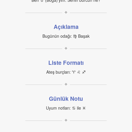
Ben ♉︎ (Boğa)’yım. Senin burcun ne?
✧
Açıklama
Bugünün odağı: ♍︎ Başak
✧
Liste Formatı
Ateş burçları: ♈︎ ♌︎ ♐︎
✧
Günlük Notu
Uyum notları: ♋︎ ile ♓︎
✧