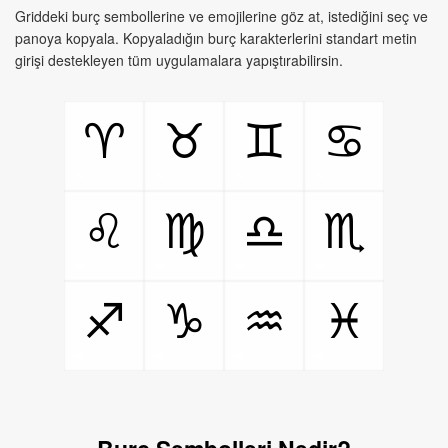
Griddeki burç sembollerine ve emojilerine göz at, istediğini seç ve
panoya kopyala. Kopyaladığın burç karakterlerini standart metin
girişi destekleyen tüm uygulamalara yapıştırabilirsin.
♈
♉
♊
♋
♌
♍
♎
♏
♐
♑
♒
♓