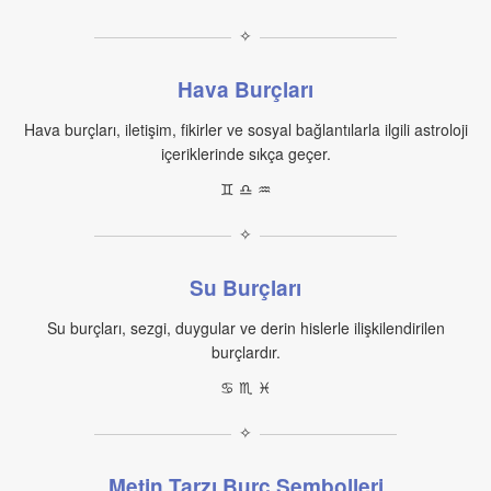
✧
Hava Burçları
Hava burçları, iletişim, fikirler ve sosyal bağlantılarla ilgili astroloji
içeriklerinde sıkça geçer.
♊︎ ♎︎ ♒︎
✧
Su Burçları
Su burçları, sezgi, duygular ve derin hislerle ilişkilendirilen
burçlardır.
♋︎ ♏︎ ♓︎
✧
Metin Tarzı Burç Sembolleri