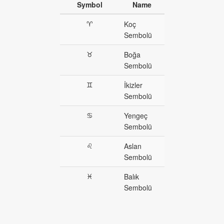
Symbol
Name
♈︎
Koç
Sembolü
♉︎
Boğa
Sembolü
♊︎
İkizler
Sembolü
♋︎
Yengeç
Sembolü
♌︎
Aslan
Sembolü
♓︎
Balık
Sembolü