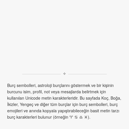
✧
Burç sembolleri, astroloji burçlarını göstermek ve bir kişinin
burcunu isim, profil, not veya mesajlarda belirtmek için
kullanılan Unicode metin karakterleridir. Bu sayfada Koç, Boğa,
İkizler, Yengeç ve diğer tüm burçlar için burç sembolleri, burç
emojileri ve anında kopyala yapıştırabileceğin basit metin tarzı
burç karakterleri bulunur (örneğin ♈︎ ♋︎ ♎︎ ♓︎).