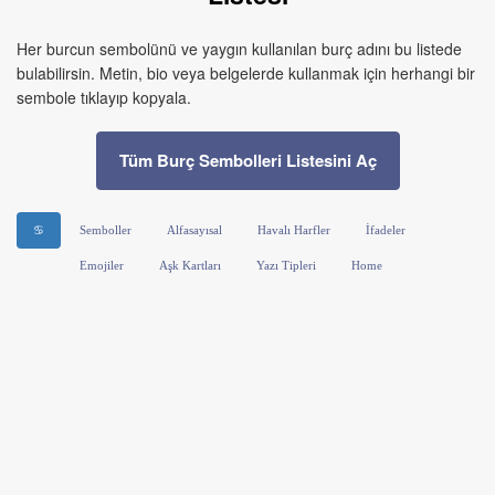
Her burcun sembolünü ve yaygın kullanılan burç adını bu listede
bulabilirsin. Metin, bio veya belgelerde kullanmak için herhangi bir
sembole tıklayıp kopyala.
Tüm Burç Sembolleri Listesini Aç
♋
Semboller
Alfasayısal
Havalı Harfler
İfadeler
Emojiler
Aşk Kartları
Yazı Tipleri
Home