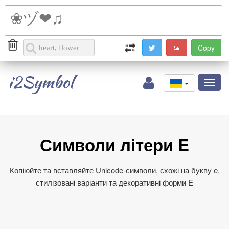
i2Symbol
Toggl
naviga
Символи літери E
Копіюйте та вставляйте Unicode‑символи, схожі на букву e,
стилізовані варіанти та декоративні форми E