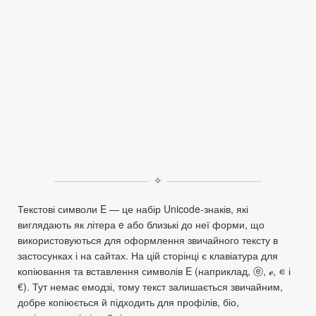
✧
Текстові символи E — це набір Unicode‑знаків, які
виглядають як літера e або близькі до неї форми, що
використовуються для оформлення звичайного тексту в
застосунках і на сайтах. На цій сторінці є клавіатура для
копіювання та вставлення символів E (наприклад, ⓔ, ℯ, ∊ і
€). Тут немає емодзі, тому текст залишається звичайним,
добре копіюється й підходить для профілів, біо,