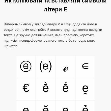
Як копіювати та вставляти символи
літери E
Виберіть символ у вигляді літери e в сітці, додайте його в
редактор, потім скопіюйте й вставте туди, де можна вводити
текст. Це зручно для нікнеймів, імен профілю, коротких
підписів і псевдоформатованого тексту без спеціальних
шрифтів.
∊
ⓔ
⒠
ℯ
€
ḕ
ḗ
ḙ
ḛ
ḝ
ẹ
ẻ