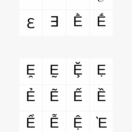
Ḕ
Ḗ
∃
ℇ
Ḙ
Ḛ
Ḝ
Ẹ
Ẻ
Ẽ
Ế
Ề
Ể
Ễ
Ệ
Ὲ