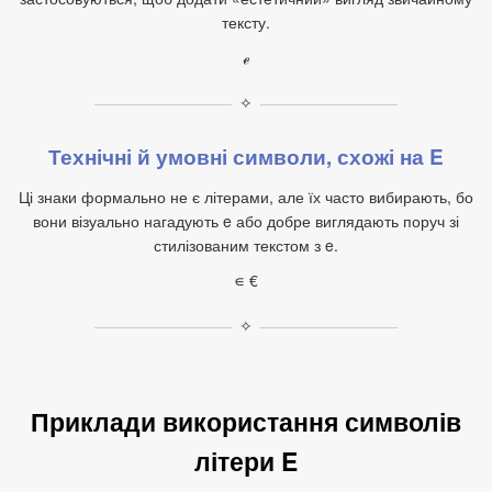
тексту.
ℯ
✧
Технічні й умовні символи, схожі на E
Ці знаки формально не є літерами, але їх часто вибирають, бо
вони візуально нагадують e або добре виглядають поруч зі
стилізованим текстом з e.
∊ €
✧
Приклади використання символів
літери E