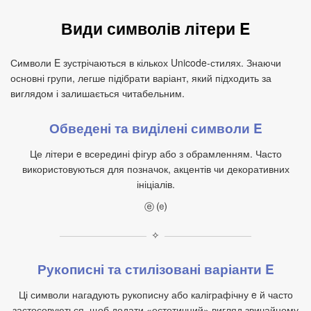
Види символів літери E
Символи E зустрічаються в кількох Unicode‑стилях. Знаючи
основні групи, легше підібрати варіант, який підходить за
виглядом і залишається читабельним.
Обведені та виділені символи E
Це літери e всередині фігур або з обрамленням. Часто
використовуються для позначок, акцентів чи декоративних
ініціалів.
ⓔ ⒠
✧
Рукописні та стилізовані варіанти E
Ці символи нагадують рукописну або каліграфічну e й часто
застосовуються, щоб додати «естетичний» вигляд звичайному