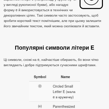
у вигляді рукописної букви), або нагадує
форму e й використовується в технічних чи
декоративних цілях. Такі символи часто застосовують, щоб
зробити короткий текст помітнішим, але при цьому залишити
його звичайним текстом, який можна скопіювати й вставити.
Популярні символи літери E
Ці символи, схожі на e, найчастіше обирають, бо вони чітко
виглядають і добре підтримуються сучасними шрифтами.
Symbol
Name
ⓔ
Circled Small
Letter E (мала
e в кружечку)
⒠
Parenthesized