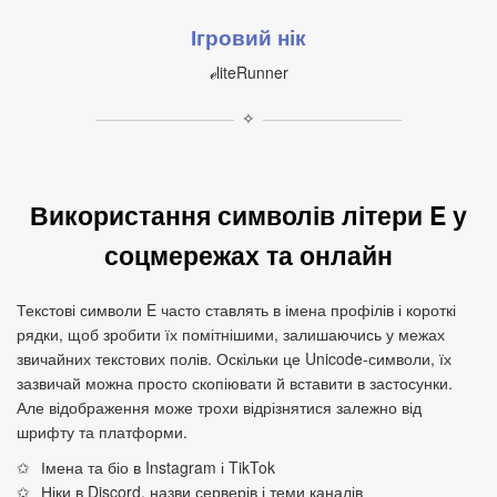
Ігровий нік
ℯliteRunner
✧
Використання символів літери E у
соцмережах та онлайн
Текстові символи E часто ставлять в імена профілів і короткі
рядки, щоб зробити їх помітнішими, залишаючись у межах
звичайних текстових полів. Оскільки це Unicode‑символи, їх
зазвичай можна просто скопіювати й вставити в застосунки.
Але відображення може трохи відрізнятися залежно від
шрифту та платформи.
Імена та біо в Instagram і TikTok
Ніки в Discord, назви серверів і теми каналів