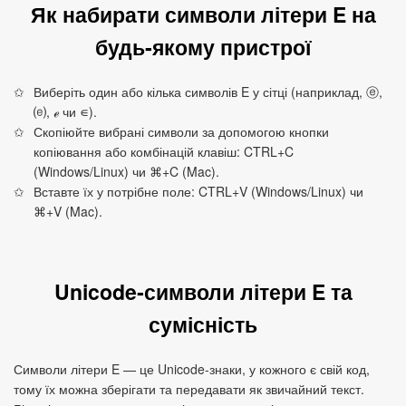
Як набирати символи літери E на
будь‑якому пристрої
Виберіть один або кілька символів E у сітці (наприклад, ⓔ,
⒠, ℯ чи ∊).
Скопіюйте вибрані символи за допомогою кнопки
копіювання або комбінацій клавіш: CTRL+C
(Windows/Linux) чи ⌘+C (Mac).
Вставте їх у потрібне поле: CTRL+V (Windows/Linux) чи
⌘+V (Mac).
Unicode‑символи літери E та
сумісність
Символи літери E — це Unicode‑знаки, у кожного є свій код,
тому їх можна зберігати та передавати як звичайний текст.