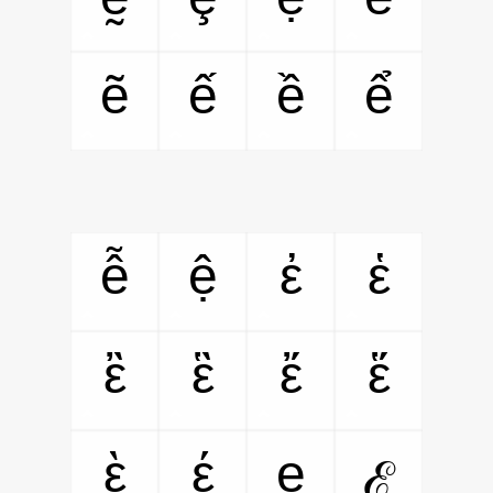
ẽ
ế
ề
ể
ễ
ệ
ἐ
ἑ
ἒ
ἓ
ἔ
ἕ
ὲ
έ
e
ℰ