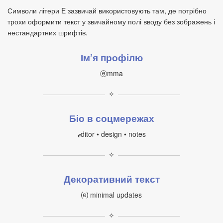
Символи літери E зазвичай використовують там, де потрібно
трохи оформити текст у звичайному полі вводу без зображень і
нестандартних шрифтів.
Ім’я профілю
ⓔmma
✧
Біо в соцмережах
ℯditor • design • notes
✧
Декоративний текст
⒠ minimal updates
✧