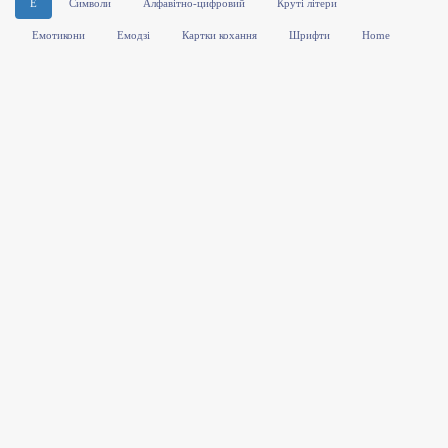
E
Символи
Алфавітно-цифровий
Круті літери
Емотикони
Емодзі
Картки кохання
Шрифти
Home