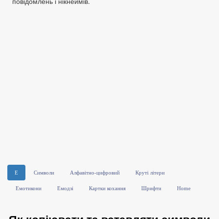
повідомлень і нікнеймів.
E
Символи
Алфавітно-цифровий
Круті літери
Емотикони
Емодзі
Картки кохання
Шрифти
Home