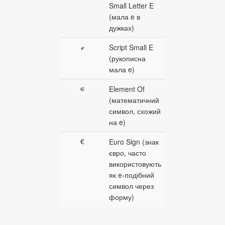
Small Letter E
(мала e в
дужках)
ℯ
Script Small E
(рукописна
мала e)
∊
Element Of
(математичний
символ, схожий
на e)
€
Euro Sign (знак
євро, часто
використовують
як e‑подібний
символ через
форму)