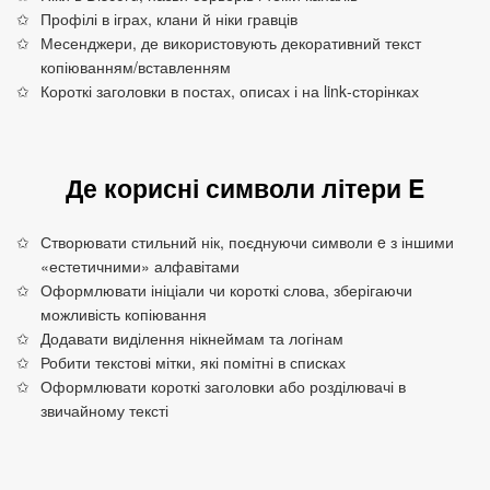
Профілі в іграх, клани й ніки гравців
Месенджери, де використовують декоративний текст
копіюванням/вставленням
Короткі заголовки в постах, описах і на link‑сторінках
Де корисні символи літери E
Створювати стильний нік, поєднуючи символи e з іншими
«естетичними» алфавітами
Оформлювати ініціали чи короткі слова, зберігаючи
можливість копіювання
Додавати виділення нікнеймам та логінам
Робити текстові мітки, які помітні в списках
Оформлювати короткі заголовки або розділювачі в
звичайному тексті