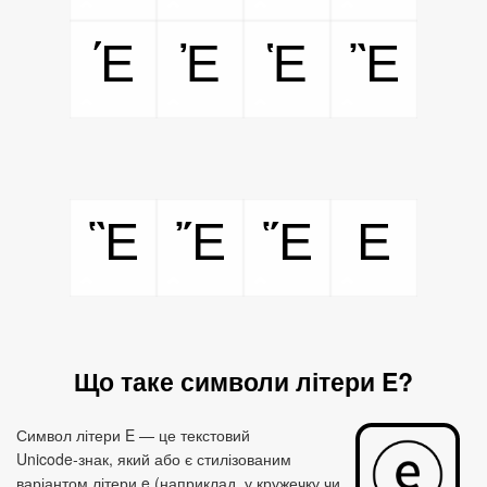
Έ
Ἐ
Ἑ
Ἒ
Ἓ
Ἔ
Ἕ
E
Що таке символи літери E?
Символ літери E — це текстовий
Unicode‑знак, який або є стилізованим
варіантом літери e (наприклад, у кружечку чи