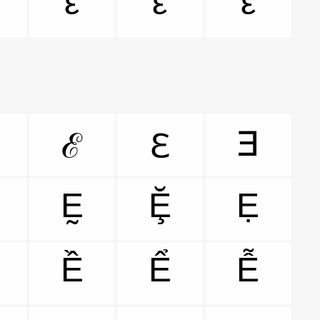
ἓ
ἔ
ἕ
∃
ℰ
ℇ
Ḛ
Ḝ
Ẹ
Ề
Ể
Ễ