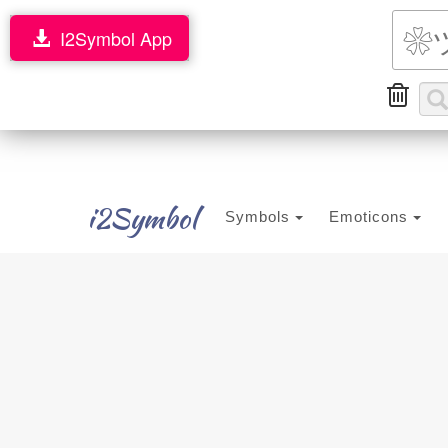
I2Symbol App
i2Symbol
Symbols
Emoticons