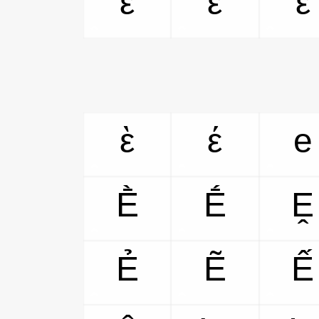
ἐ
ἑ
ἒ
ὲ
έ
e
Ḕ
Ḗ
Ḙ
Ẻ
Ẽ
Ế