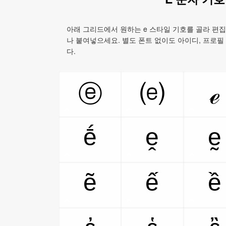
아래 그리드에서 원하는 e 스타일 기호를 골라 편집
나 붙여넣으세요. 별도 폰트 없이도 아이디, 프로필
다.
ⓔ
⒠
ℯ
ḗ
ḙ
ḛ
ẽ
ế
ề