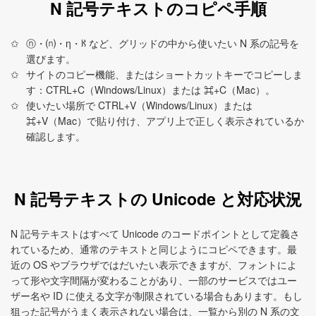
N 記号テキストのコピペ手順
ⓝ・⒩・η・ℵ など、グリッドの中から使いたい N 系の記号を
選びます。
サイトのコピー機能、またはショートカットキーでコピーしま
す：CTRL+C（Windows/Linux）または ⌘+C（Mac）。
使いたい場所で CTRL+V（Windows/Linux）または
⌘+V（Mac）で貼り付け、アプリ上で正しく表示されているか
確認します。
N 記号テキストの Unicode と対応状況
N 記号テキストはすべて Unicode のコードポイントとして定義さ
れているため、通常のテキストと同じようにコピペできます。最
近の OS やブラウザではだいたい表示できますが、フォントによ
って形や文字間隔が変わることがあり、一部のサービスではユー
ザー名や ID に使える文字が制限されている場合もあります。もし
狙った記号がうまく表示されない場合は、一覧から別の N 系の文