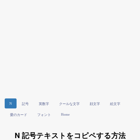
N
記号
英数字
クールな文字
顔文字
絵文字
Home
愛のカード
フォント
N 記号テキストをコピペする方法