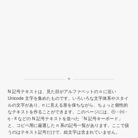
✧
N 記号テキストは、見た目がアルファベットの n に近い
Unicode 文字を集めたものです。いろいろな文字体系やスタイ
ルの文字があり、n に見える形を保ちながら、ちょっと個性的
なテキストを作ることができます。このページには、ⓝ・⒩・
η・ℵ などの N 記号テキストを並べた「N 記号キーボード」
と、コピペ用に厳選した n 系の記号一覧があります。ここで扱
うのはテキスト記号だけで、絵文字は含まれていません。