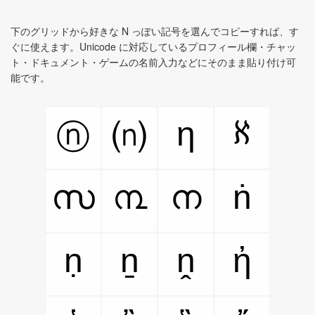
下のグリッドから好きな N っぽい記号を選んでコピーすれば、す
ぐに使えます。Unicode に対応しているプロフィール欄・チャッ
ト・ドキュメント・ゲームの名前入力などにそのまま貼り付け可
能です。
η
ℵ
ⓝ
⒩
സ
൩
ന
ṅ
ṇ
ṉ
ṋ
ἠ