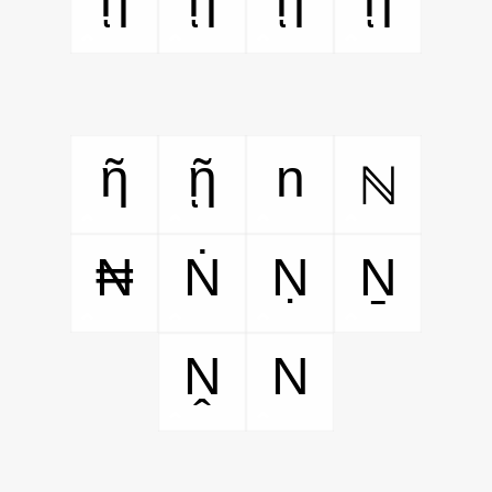
ῆ
ῇ
n
ℕ
₦
Ṅ
Ṇ
Ṉ
Ṋ
N