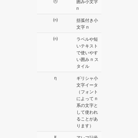
ⓝ
囲み小文字
n
⒩
括弧付き小
文字 n
⒩
ラベルや短
いテキスト
で使いやす
い囲み n ス
タイル
η
ギリシャ小
文字イータ
（フォント
によって n
系の文字と
して使われ
ることがあ
ります）
ℵ
アレフ記号