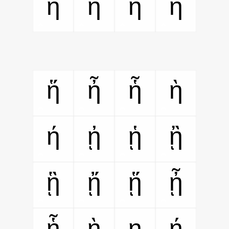
ἡ
ἢ
ἣ
ἤ
ἥ
ἦ
ἧ
ὴ
ή
ᾐ
ᾑ
ᾒ
ᾓ
ᾔ
ᾕ
ᾖ
ᾗ
ῂ
ῃ
ῄ