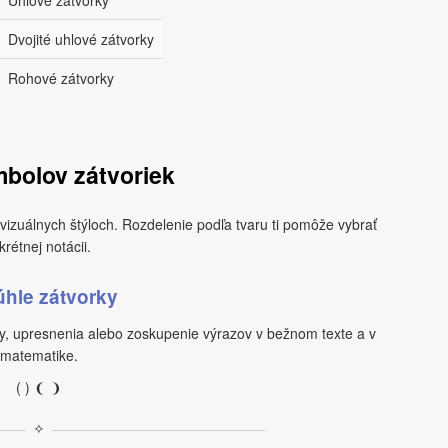
 Uhlové zátvorky
 Dvojité uhlové zátvorky
 Rohové zátvorky
bolov zátvoriek
vizuálnych štýloch. Rozdelenie podľa tvaru ti pomôže vybrať
rétnej notácii.
hle zátvorky
y, upresnenia alebo zoskupenie výrazov v bežnom texte a v
matematike.
( ) ❨ ❩
✧