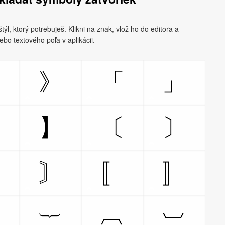
týl, ktorý potrebuješ. Klikni na znak, vlož ho do editora a
bo textového poľa v aplikácii.
《
》
「
」
【
】
〔
〕
〘
〙
〚
〛
︷
︸
︹
︺