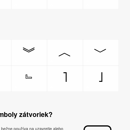
︽
︾
︿
﹀
˥
˩
﹃
﹄
mboly zátvoriek?
a bežne používa na uzavretie alebo