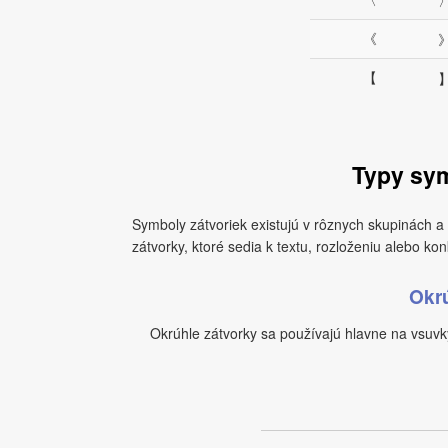
〉
《
》
【
】
Typy sym
Symboly zátvoriek existujú v rôznych skupinách a 
zátvorky, ktoré sedia k textu, rozloženiu alebo konk
Okrú
Okrúhle zátvorky sa používajú hlavne na vsuvk