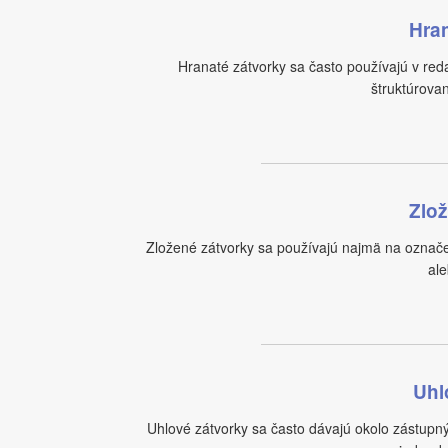
Hran
Hranaté zátvorky sa často používajú v red
štruktúrova
Zlož
Zložené zátvorky sa používajú najmä na označ
ale
Uhl
Uhlové zátvorky sa často dávajú okolo zástupný