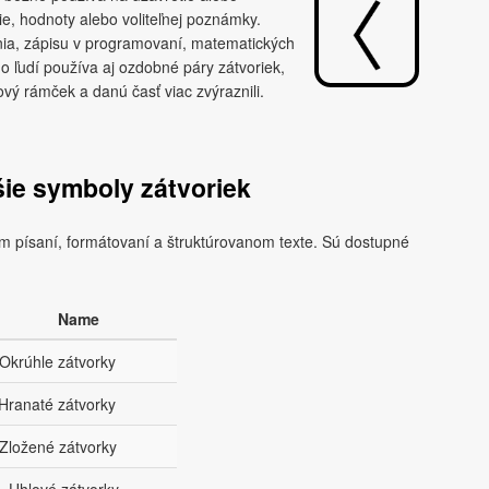
ie, hodnoty alebo voliteľnej poznámky.
ania, zápisu v programovaní, matematických
ľudí používa aj ozdobné páry zátvoriek,
ý rámček a danú časť viac zvýraznili.
ie symboly zátvoriek
nom písaní, formátovaní a štruktúrovanom texte. Sú dostupné
Name
 Okrúhle zátvorky
 Hranaté zátvorky
 Zložené zátvorky