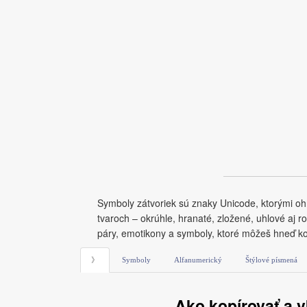
Symboly zátvoriek sú znaky Unicode, ktorými ohra
tvaroch – okrúhle, hranaté, zložené, uhlové aj r
páry, emotikony a symboly, ktoré môžeš hneď ko
》
Symboly
Alfanumerický
Štýlové písmená
Ako kopírovať a v