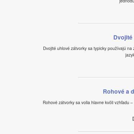
jednodu
Dvojité
Dvojité uhlové zátvorky sa typicky používajú na
jazy
Rohové a d
Rohové zátvorky sa volia hlavne kvôli vzhľadu 
【