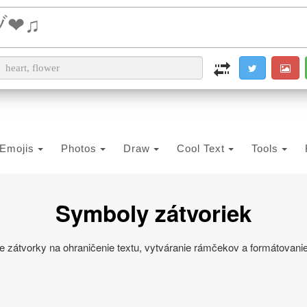
i2PDF
i2IMG
i2OCR
i2TEXT
i2SYMBOL
Emojis
Photos
Draw
Cool Text
Tools
Symboly zátvoriek
ne zátvorky na ohraničenie textu, vytváranie rámčekov a formátovani