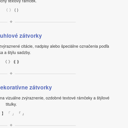
chý textový rámček.
〈 〉 ⟨ ⟩
✧
 uhlové zátvorky
 zvýraznené citácie, nadpisy alebo špeciálne označenia podľa
ka a štýlu sadzby.
《 》 ⟪ ⟫
✧
ekoratívne zátvorky
– na vizuálne zvýraznenie, ozdobné textové rámčeky a štýlové
titulky.
 】 「 」 『 』
✧