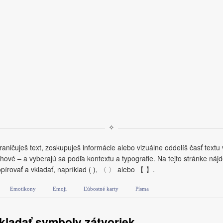
✧
ničuješ text, zoskupuješ informácie alebo vizuálne oddelíš časť textu v
ohové – a vyberajú sa podľa kontextu a typografie. Na tejto stránke náj
pírovať a vkladať, napríklad ( ), 〈 〉 alebo 【 】.
Emotikony
Emoji
Ľúbostné karty
Písma
kladať symboly zátvoriek