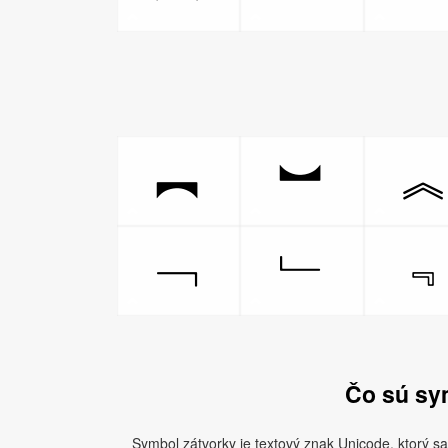
︻
︼
﹁
﹂
Čo sú sy
Symbol zátvorky je textový znak Unicode, ktorý s