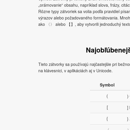
„orámovanie“ obsahu, napríklad slova, frázy, citác
Rôzne typy zátvoriek sa volia podľa pravidiel pís
výrazov alebo požadovaného formátovania. Mnoho 
ako 〈〉 alebo 【】, aby vytvorili jednoduchý textov
Najobľúbenejš
Tieto zátvorky sa používajú najčastejšie pri bež
na klávesnici, v aplikáciách aj v Unicode.
Symbol
(
)
[
]
{
}
〈