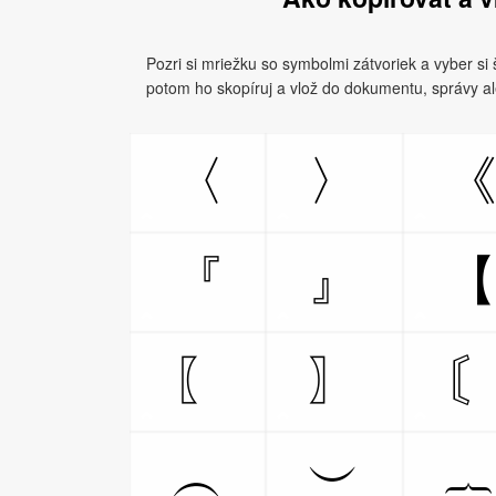
Pozri si mriežku so symbolmi zátvoriek a vyber si š
potom ho skopíruj a vlož do dokumentu, správy ale
〈
〉
『
』
〖
〗
︵
︶