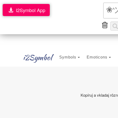
I2Symbol App
i2Symbol
Symbols
Emoticons
Kopíruj a vkladaj rôz