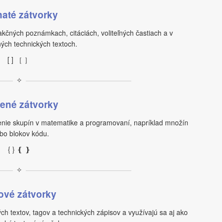
até zátvorky
akčných poznámkach, citáciách, voliteľných častiach a v
ných technických textoch.
[ ] ［ ］
✧
ené zátvorky
enie skupín v matematike a programovaní, napríklad množín
bo blokov kódu.
{ } ❴ ❵
✧
ové zátvorky
ch textov, tagov a technických zápisov a využívajú sa aj ako