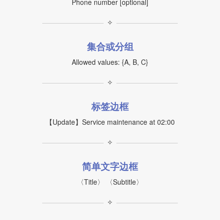
Phone number [optional]
✧
集合或分组
Allowed values: {A, B, C}
✧
标签边框
【Update】Service maintenance at 02:00
✧
简单文字边框
〈Title〉 〈Subtitle〉
✧