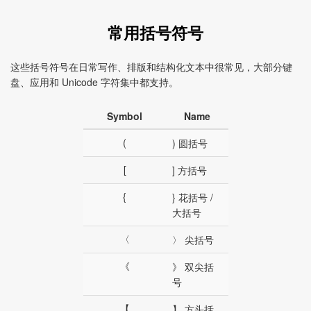
常用括号符号
这些括号符号在日常写作、排版和结构化文本中很常见，大部分键
盘、应用和 Unicode 字符集中都支持。
Symbol
Name
(
) 圆括号
[
] 方括号
{
} 花括号 /
大括号
〈
〉 尖括号
《
》 双尖括
号
【
】 方头括