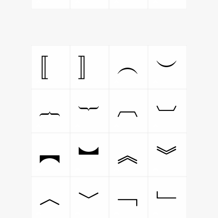
〚
〛
︵
︶
︷
︸
︹
︺
︻
︼
︽
︾
︿
﹀
﹁
﹂