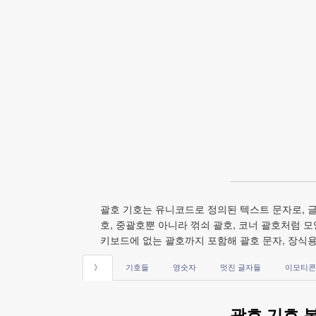
괄호 기호는 유니코드로 정의된 텍스트 문자로, 글
호, 중괄호뿐 아니라 꺾쇠 괄호, 코너 괄호처럼 모
키보드에 없는 괄호까지 포함해 괄호 문자, 장식용 
》
기호들
영숫자
멋진 글자들
이모티콘
괄호 기호 