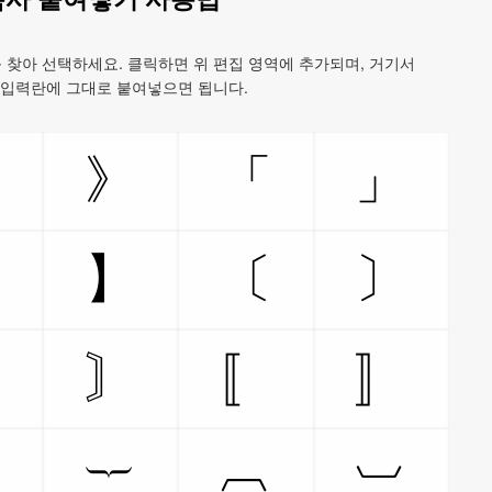
 찾아 선택하세요. 클릭하면 위 편집 영역에 추가되며, 거기서
트 입력란에 그대로 붙여넣으면 됩니다.
《
》
「
」
【
】
〔
〕
〘
〙
〚
〛
︷
︸
︹
︺