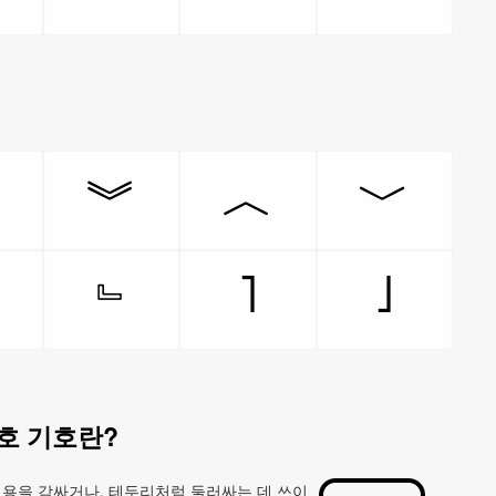
︽
︾
︿
﹀
˥
˩
﹃
﹄
호 기호란?
은 내용을 감싸거나, 테두리처럼 둘러싸는 데 쓰이