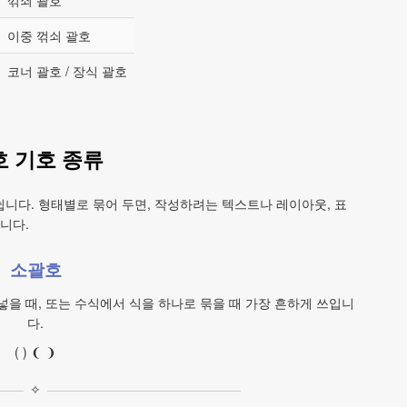
〉 꺾쇠 괄호
》 이중 꺾쇠 괄호
 코너 괄호 / 장식 괄호
호 기호 종류
니다. 형태별로 묶어 두면, 작성하려는 텍스트나 레이아웃, 표
니다.
소괄호
을 때, 또는 수식에서 식을 하나로 묶을 때 가장 흔하게 쓰입니
다.
( ) ❨ ❩
✧