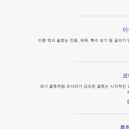
이
이중 꺾쇠 괄호는 인용, 제목, 특수 표기 등 글쓰
코
코너 괄호처럼 모서리가 강조된 괄호는 시각적인 강
【
혼합