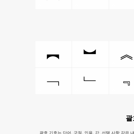
︻
︼
﹁
﹂
괄
괄호 기호는 단어, 구절, 인용, 값, 선택 사항 같